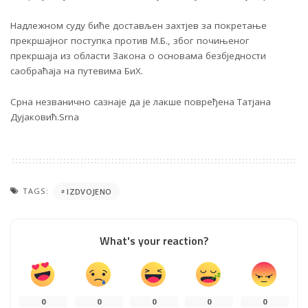
Надлежном суду биће достављен захтјев за покретање
прекршајног поступка против М.Б., због почињеног
прекршаја из области Закона о основама безбједности
саобраћаја на путевима БиХ.
Срна незванично сазнаје да је лакше повређена Татјана
Дујаковић.Srna
TAGS:
IZDVOJENO
What's your reaction?
0
0
0
0
0