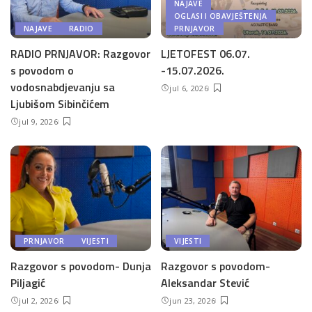
NAJAVE
OGLASI I OBAVJEŠTENJA
NAJAVE
RADIO
PRNJAVOR
RADIO PRNJAVOR: Razgovor
LJETOFEST 06.07.
s povodom o
-15.07.2026.
vodosnabdjevanju sa
jul 6, 2026
Ljubišom Sibinčićem
jul 9, 2026
PRNJAVOR
VIJESTI
VIJESTI
Razgovor s povodom- Dunja
Razgovor s povodom-
Piljagić
Aleksandar Stević
jul 2, 2026
jun 23, 2026