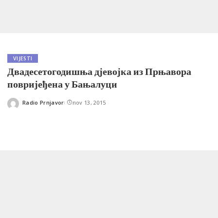
VIJESTI
Двадесетогодишња дјевојка из Прњавора
повријеђена у Бањалуци
Radio Prnjavor
nov 13, 2015
Posted
by