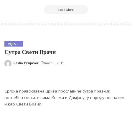
Load More
VIJESTI
Сутра Свети Врачи
Radio Prnjavor
nov 13, 2015
Posted
by
Српска православна црква прославиће сутра празник
посвећен светитељима Козми и Дамјану, у народу познатим
и као Свети Врачи.