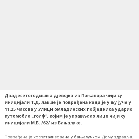
Двадесетогодишња дјевојка из Прњавора чији су
иницијали Т.Д. лакше је повређена када је у њу јуче у
11.25 часова у Улици омладинских побједника ударио
аутомобил „голф“, којим је управљало лице чији су
иницијали М.Б. /62/ из Бањалуке.
Повређена је хоспитализована у бањалучком Дому здравља.