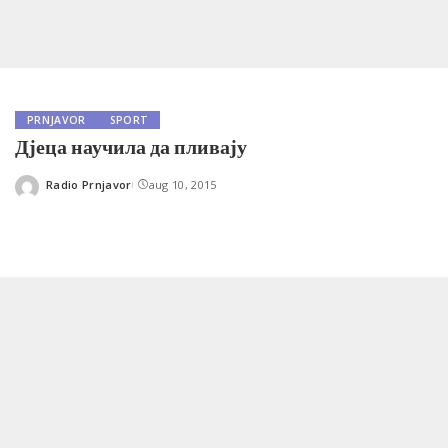
PRNJAVOR
SPORT
Дјеца научила да пливају
Radio Prnjavor
aug 10, 2015
Posted
by