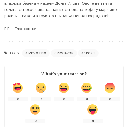
власника базена у насељу Доња Илова. Ово је већ пета
година оспособљавања наших основаца, који су марљиво
радили – каже инструктор пливања Ненад Прерадовић.
Б.Р. – Глас српске
TAGS:
IZDVOJENO
PRNJAVOR
SPORT
What's your reaction?
0
0
0
0
0
0
0