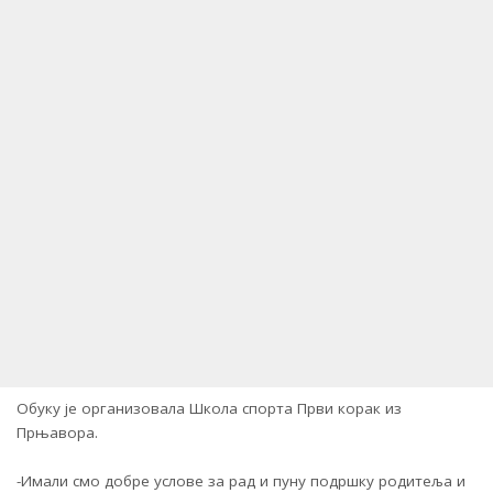
Обуку је организовала Школа спорта Први корак из
Прњавора.
-Имали смо добре услове за рад и пуну подршку родитеља и