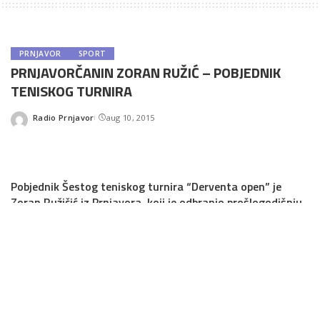
PRNJAVOR
SPORT
PRNJAVORČANIN ZORAN RUŽIĆ – POBJEDNIK
TENISKOG TURNIRA
Radio Prnjavor
aug 10, 2015
Posted
by
Pobjednik Šestog teniskog turnira “Derventa open” je
Zoran Ružičić iz Prnjavora, koji je odbranio prošlogodišnju
titulu prvaka.