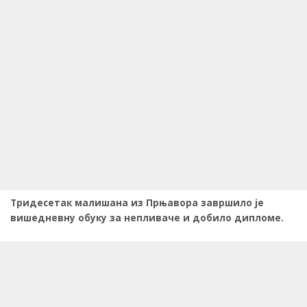
Тридесетак малишана из Прњавора завршило је
вишедневну обуку за непливаче и добило дипломе.