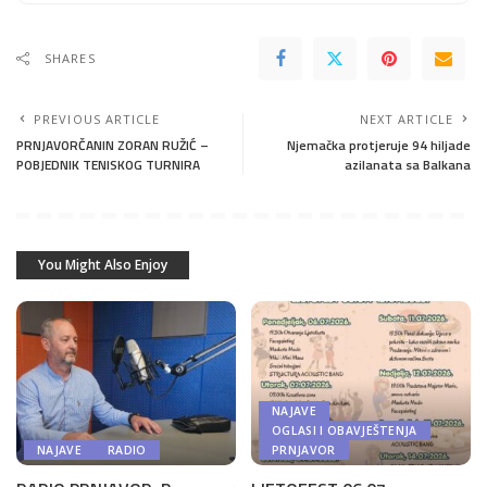
SHARES
PREVIOUS ARTICLE
NEXT ARTICLE
PRNJAVORČANIN ZORAN RUŽIĆ –
Njemačka protjeruje 94 hiljade
POBJEDNIK TENISKOG TURNIRA
azilanata sa Balkana
You Might Also Enjoy
NAJAVE
OGLASI I OBAVJEŠTENJA
NAJAVE
RADIO
PRNJAVOR