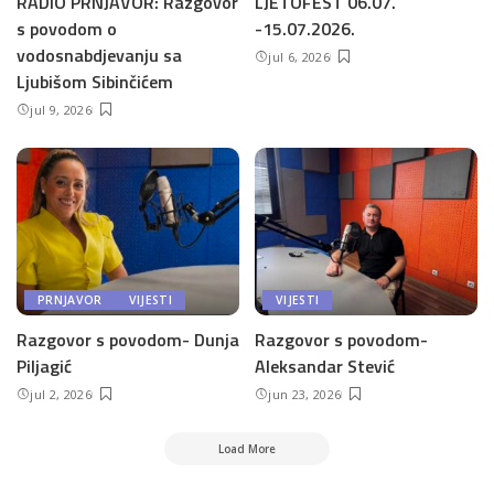
RADIO PRNJAVOR: Razgovor
LJETOFEST 06.07.
s povodom o
-15.07.2026.
vodosnabdjevanju sa
jul 6, 2026
Ljubišom Sibinčićem
jul 9, 2026
PRNJAVOR
VIJESTI
VIJESTI
Razgovor s povodom- Dunja
Razgovor s povodom-
Piljagić
Aleksandar Stević
jul 2, 2026
jun 23, 2026
Load More