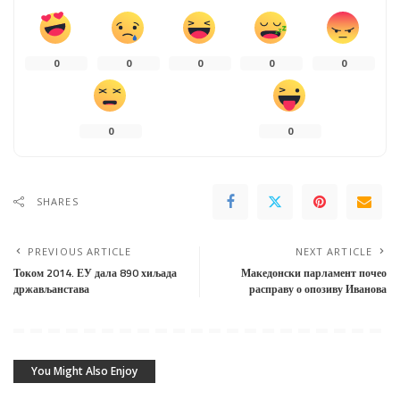
0
0
0
0
0
0
0
SHARES
PREVIOUS ARTICLE
NEXT ARTICLE
Током 2014. ЕУ дала 890 хиљада
Македонски парламент почео
држављанстава
расправу о опозиву Иванова
You Might Also Enjoy