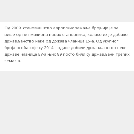
Од 2009. становништво европских земаља бројније је за
више од пет милиона нових становника, колико их је добило
држављанство неке од држава чланица ЕУ-а. Од укупног
броја особа које су 2014. године добиле држављанство неке
државе чланице ЕУ-а њих 89 посто били су држављани трећих
земаља.