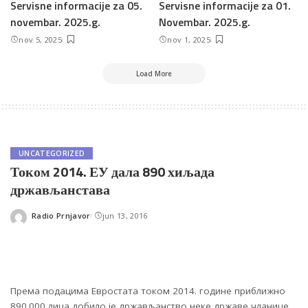
Servisne informacije za 05.
Servisne informacije za 01.
novembar. 2025.g.
Novembar. 2025.g.
nov 5, 2025
nov 1, 2025
Load More
UNCATEGORIZED
Током 2014. ЕУ дала 890 хиљада
држављанстава
Radio Prnjavor
jun 13, 2016
Posted
by
Према подацима Евростата током 2014. године приближно
890.000 лица добило је држављанство неке државе чланице