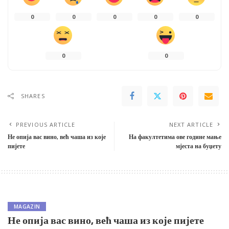
0
0
0
0
0
0
0
SHARES
PREVIOUS ARTICLE
NEXT ARTICLE
Не опија вас вино, већ чаша из које
На факултетима ове године мање
пијете
мјеста на буџету
MAGAZIN
Не опија вас вино, већ чаша из које пијете