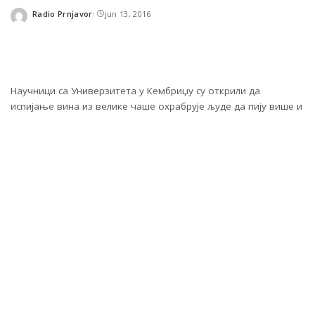
Radio Prnjavor
jun 13, 2016
Posted
by
Научници са Универзитета у Кембриџу су открили да
испијање вина из велике чаше охрабрује људе да пију више и
брже.