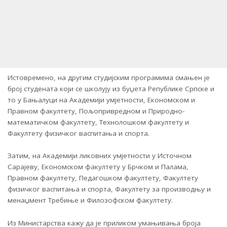
Истовремено, на другим студијским програмима смањен је
број студената који се школују из буџета Републике Српске и
то у Бањалуци на Академији умјетности, Економском и
Правном факултету, Пољопривредном и Природно-
математичком факултету, Технолошком факултету и
Факултету физичког васпитања и спорта.
Затим, на Академији ликовних умјетности у Источном
Сарајеву, Економском факултету у Брчком и Палама,
Правном факултету, Педагошком факултету, Факултету
физичког васпитања и спорта, Факултету за производњу и
менаџмент Требиње и Филозофском факултету.
Из Министарства кажу да је приликом умањивања броја