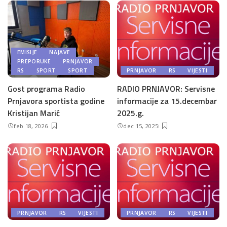
EMISIJE
NAJAVE
PREPORUKE
PRNJAVOR
RS
SPORT
SPORT
PRNJAVOR
RS
VIJESTI
Gost programa Radio
RADIO PRNJAVOR: Servisne
Prnjavora sportista godine
informacije za 15.decembar
Kristijan Marić
2025.g.
feb 18, 2026
dec 15, 2025
PRNJAVOR
RS
VIJESTI
PRNJAVOR
RS
VIJESTI