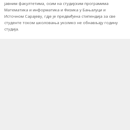
јавним факултетима, осим на студијским програмима
Математика и информатика и Физика у Бањалуци и
Источном Сарајеву, гдје је предвиђена стипендија за све
студенте током школовања уколико не обнављају годину
студија.