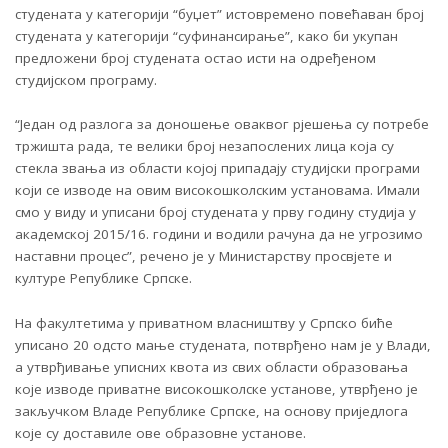
студената у категорији “буџет” истовремено повећаван број
студената у категорији “суфинансирање”, како би укупан
предложени број студената остао исти на одређеном
студијском програму.
“Један од разлога за доношење оваквог рјешења су потребе
тржишта рада, те велики број незапослених лица која су
стекла звања из области којој припадају студијски програми
који се изводе на овим високошколским установама. Имали
смо у виду и уписани број студената у прву годину студија у
академској 2015/16. години и водили рачуна да не угрозимо
наставни процес”, речено је у Министарству просвјете и
културе Републике Српске.
На факултетима у приватном власништву у Српско биће
уписано 20 одсто мање студената, потврђено нам је у Влади,
а утврђивање уписних квота из свих области образовања
које изводе приватне високошколске установе, утврђено је
закључком Владе Републике Српске, на основу приједлога
које су доставиле ове образовне установе.