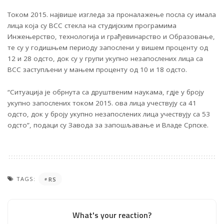
Током 2015. највише изгледа за проналажење посла су имала
лица која су ВСС стекла на студијским програмима
Инжењерство, технологија и грађевинарство и Образовање,
те су у годишњем периоду запослени у вишем проценту од
12 и 28 одсто, док су у групи укупно незапослених лица са
ВСС заступљени у мањем проценту од 10 и 18 одсто.
“Ситуација је обрнута са друштвеним наукама, гдје у броју
укупно запослених током 2015. ова лица учествују са 41
одсто, док у броју укупно незапослених лица учествују са 53
одсто”, подаци су Завода за запошљавање и Владе Српске.
TAGS:
RS
What's your reaction?