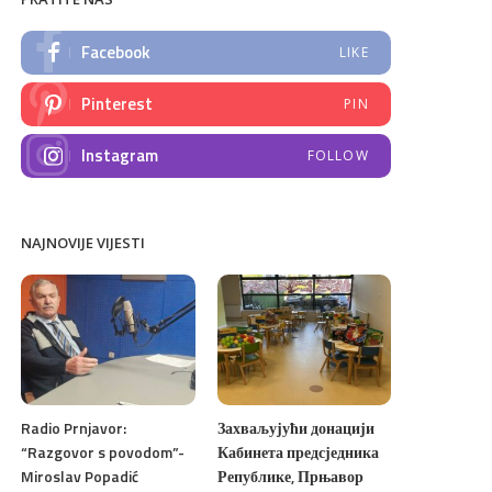
Facebook
LIKE
Pinterest
PIN
Instagram
FOLLOW
NAJNOVIJE VIJESTI
Radio Prnjavor:
Захваљујући донацији
“Razgovor s povodom”-
Кабинета предсједника
Miroslav Popadić
Републике, Прњавор