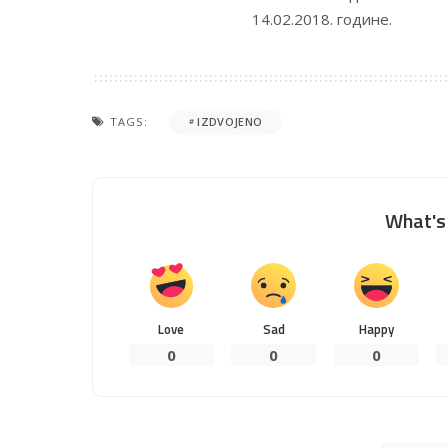
14.02.2018. године.
TAGS:
IZDVOJENO
What's 
Love
Sad
Happy
0
0
0