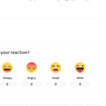
your reaction?
Sleepy
Angry
Dead
Wink
0
0
0
0