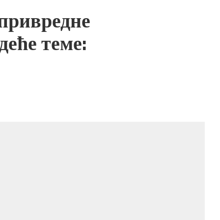
привредне
деће теме: