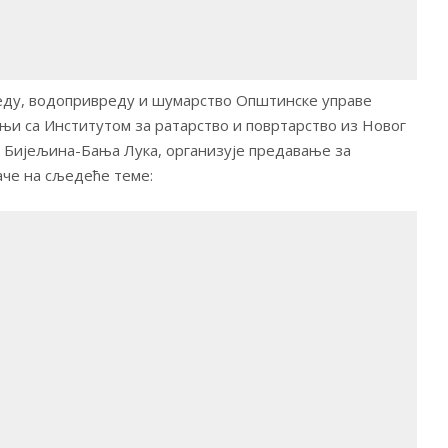
ду, водопривреду и шумарство Општинске управе
и са Институтом за ратарство и повртарство из Новог
. Бијељина-Бања Лука, организује предавање за
че на сљедеће теме: