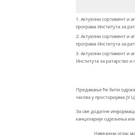
Актуелни сортимент и аг
програма Института за рат
Актуелни сортимент и аг
програма Института за рат
Актуелни сортимент и аг
Института за ратарство и 
Предавање ће бити одржано
часова у просторијама ЈУ 
За све додатне информаци
канцеларије одјељења или
Наведени оглас мо