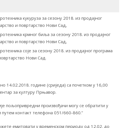
ротехника кукуруза за сезону 2018. из продајног
арство и повртарство Нови Сад,
ротехника крмног биља за сезону 2018. из продајног
арство и повртарство Нови Сад,
ротехника соје за сезону 2018. из продајног програма
повртарство Нови Сад.
 14.02.2018. године (сриједа) са почетком у 16,00
Центар за културу Прњавор.
је пољопривредни произвођачи могу се обратити у
 путем контакт телефона 051/660-860.”
жете емитовати у временском периоду од 12.02. до