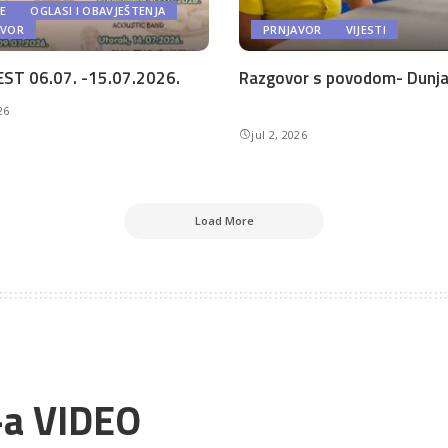
E
OGLASI I OBAVJEŠTENJA
AVOR
PRNJAVOR
VIJESTI
ST 06.07. -15.07.2026.
Razgovor s povodom- Dunja 
26
jul 2, 2026
Load More
-a VIDEO