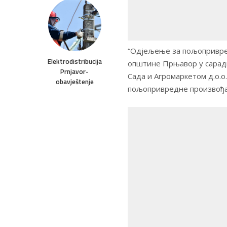
“Одјељење за пољопривре
Elektrodistribucija
општине Прњавор у сарадњ
Prnjavor-
Сада и Агромаркетом д.о.о
obavještenje
пољопривредне произвођа