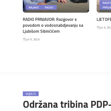
NAJAV
NAJAVE
RADIO
PRNJ
RADIO PRNJAVOR: Razgovor s
LJETOFE
povodom o vodosnabdjevanju sa
jul 6, 20
Ljubišom Sibinčićem
jul 9, 2026
VIJESTI
Održana tribina PDP