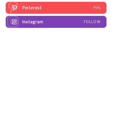
Pinterest
PIN
Instagram
FOLLOW
NAJNOVIJE VIJESTI
Emisija “Amplituda
Elektrodistribucija
zdravlja” – Govorimo o
Prnjavor- obavještenje
dojenju