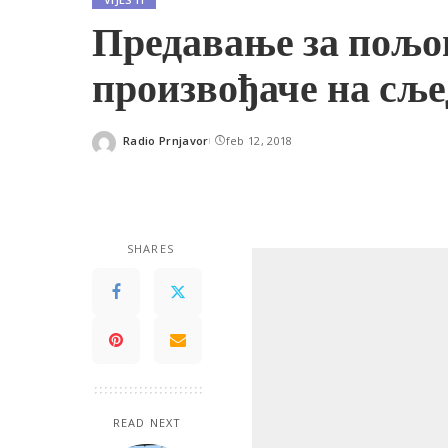
Предавање за пољо
произвођаче на сље
Radio Prnjavor
feb 12, 2018
Posted
by
SHARES
READ NEXT