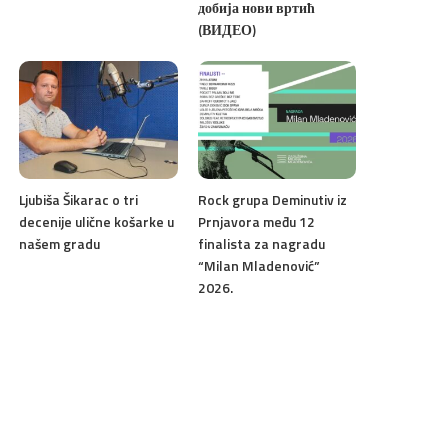
добија нови вртић
(ВИДЕО)
Ljubiša Šikarac o tri
Rock grupa Deminutiv iz
decenije ulične košarke u
Prnjavora među 12
našem gradu
finalista za nagradu
“Milan Mladenović”
2026.