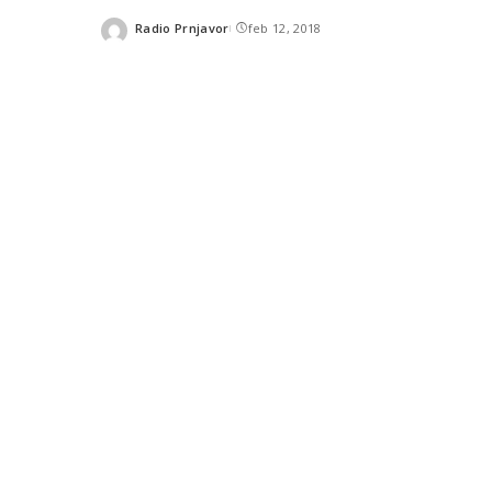
Radio Prnjavor
feb 12, 2018
Posted
by
SHARES
READ NEXT