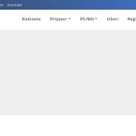
um
Kontakt
Naslovna
Prnjavor
RS/BiH
Izbori
Reg