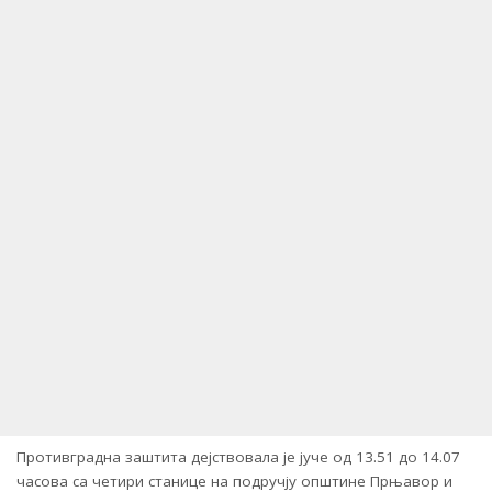
Противградна заштита дејствовала је јуче од 13.51 до 14.07
часова са четири станице на подручју општине Прњавор и