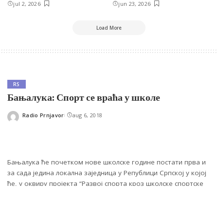
jul 2, 2026
jun 23, 2026
Load More
RS
Бањалука: Спорт се враћа у школе
Radio Prnjavor
aug 6, 2018
Posted
by
Бањалука ће почетком нове школске године постати прва и
за сада једина локална заједница у Републици Српској у којој
ће, у оквиру пројекта “Развој спорта кроз школске спортске
секције”, дјеци бити обезбијеђене потпуно бесплатне
спортске активности, а незапосленим професорима
физичког васпитања приправнички стаж.