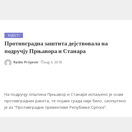
VIJESTI
Противградна заштита дејствовала на
подручју Прњавора и Станара
Radio Prnjavor
aug 6, 2018
Posted
by
На подручју општина Прњавор и Станари испаљено је осам
противградних ракета, те појаве града није било, саопштено
је из “Противградне превентиве Републике Српске”.