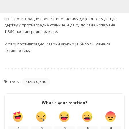
Из “Противградне превентиве” истичу да је ово 35 дан да
дејствују противградне станице и да су до сада испаљене
1.364 противградне ракете.
У овој противградној сезони укупно је било 56 дана са
активностима.
TAGS:
IZDVOJENO
What's your reaction?
0
0
0
0
0