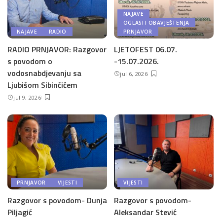
NAJAVE
OGLASI I OBAVJEŠTENJA
NAJAVE
RADIO
PRNJAVOR
RADIO PRNJAVOR: Razgovor
LJETOFEST 06.07.
s povodom o
-15.07.2026.
vodosnabdjevanju sa
jul 6, 2026
Ljubišom Sibinčićem
jul 9, 2026
PRNJAVOR
VIJESTI
VIJESTI
Razgovor s povodom- Dunja
Razgovor s povodom-
Piljagić
Aleksandar Stević