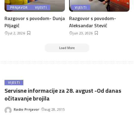
PRNJAVOR
VIJESTI
VIJESTI
Razgovor s povodom- Dunja
Razgovor s povodom-
Piljagić
Aleksandar Stević
jul 2, 2026
jun 23, 2026
Load More
VIJESTI
Servisne informacije za 28. avgust -Od danas
očitavanje brojila
Radio Prnjavor
aug 28, 2015
Posted
by