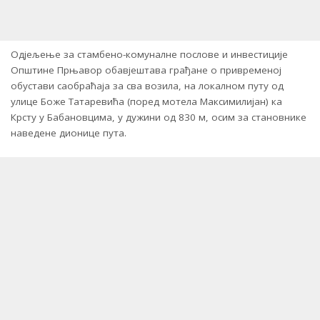
Одјељење за стамбено-комуналне послове и инвестиције
Општине Прњавор обавјештава грађане о привременој
обустави саобраћаја за сва возила, на локалном путу од
улице Боже Татаревића (поред мотела Максимилијан) ка
Крсту у Бабановцима, у дужини од 830 м, осим за становнике
наведене дионице пута.