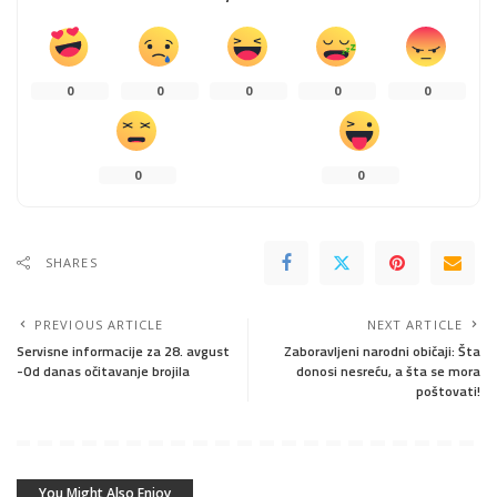
0
0
0
0
0
0
0
SHARES
PREVIOUS ARTICLE
NEXT ARTICLE
Servisne informacije za 28. avgust
Zaboravljeni narodni običaji: Šta
-Od danas očitavanje brojila
donosi nesreću, a šta se mora
poštovati!
You Might Also Enjoy