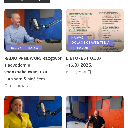
NAJAVE
OGLASI I OBAVJEŠTENJA
NAJAVE
RADIO
PRNJAVOR
RADIO PRNJAVOR: Razgovor
LJETOFEST 06.07.
s povodom o
-15.07.2026.
vodosnabdjevanju sa
jul 6, 2026
Ljubišom Sibinčićem
jul 9, 2026