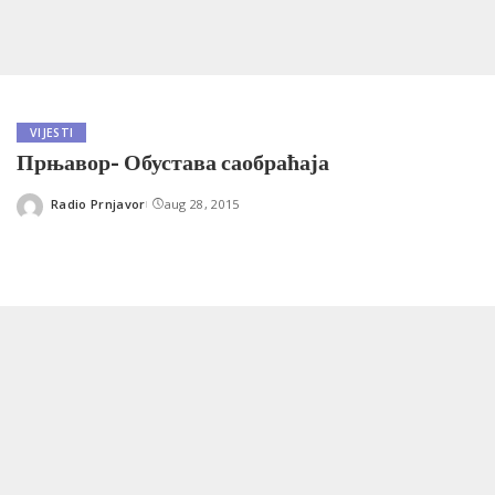
VIJESTI
Прњавор- Обустава саобраћаја
Radio Prnjavor
aug 28, 2015
Posted
by