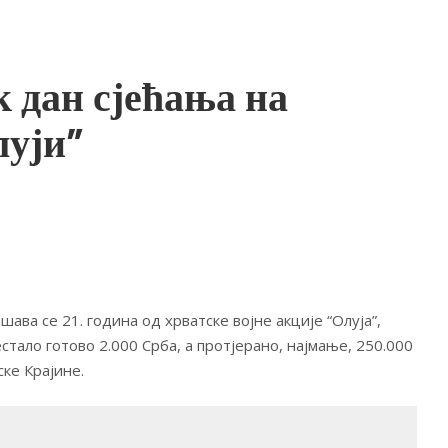
к дан сјећања на
луји”
ршава се 21. година од хрватске војне акције “Олуја”,
естало готово 2.000 Срба, а протјерано, најмање, 250.000
ке Крајине.