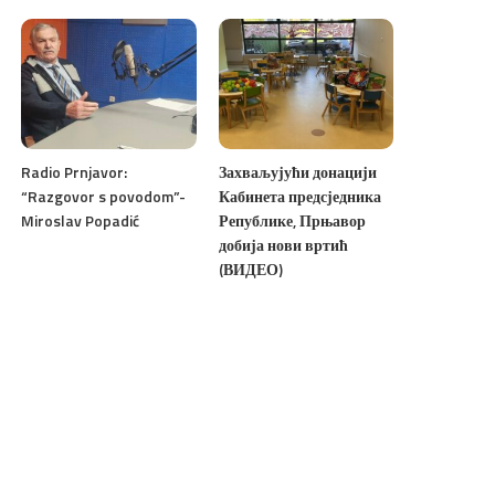
Radio Prnjavor:
Захваљујући донацији
“Razgovor s povodom”-
Кабинета предсједника
Miroslav Popadić
Републике, Прњавор
добија нови вртић
(ВИДЕО)