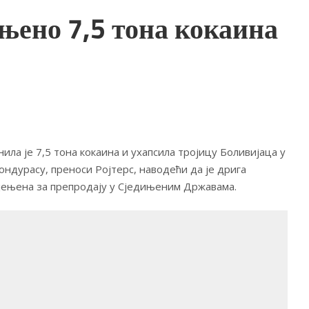
њено 7,5 тона кокаина
ила је 7,5 тона кокаина и ухапсила тројицу Боливијаца у
Хондурасу, преноси Ројтерс, наводећи да је дрига
ијењена за препродају у Сједињеним Државама.