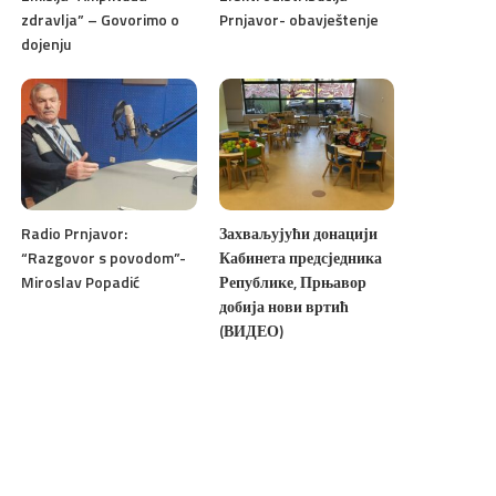
zdravlja” – Govorimo o
Prnjavor- obavještenje
dojenju
Radio Prnjavor:
Захваљујући донацији
“Razgovor s povodom”-
Кабинета предсједника
Miroslav Popadić
Републике, Прњавор
добија нови вртић
(ВИДЕО)