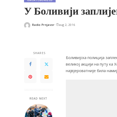
У Боливији заплије
Radio Prnjavor
aug 2, 2016
Posted
by
SHARES
Боливијска полиција заплен
великој акцији на путу ка 
највјероватније била нам
READ NEXT