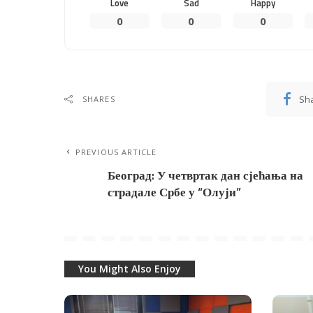
Love
Sad
Happy
0
0
0
Sh
SHARES
PREVIOUS ARTICLE
Београд: У четвртак дан сјећања на
страдале Србе у “Олуји”
You Might Also Enjoy