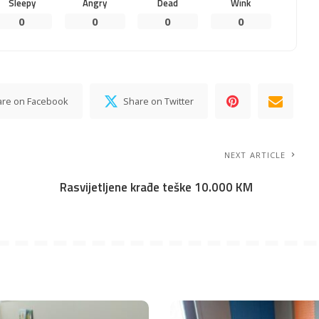
Sleepy
Angry
Dead
Wink
0
0
0
0
are on Facebook
Share on Twitter
NEXT ARTICLE
Rasvijetljene krađe teške 10.000 KM