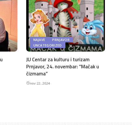
NAJAVE
PRNJAVOR
UNCATEGORIZED
 u
JU Centar za kulturu i turizam
Prnjavor, 24. novembar: “Mačak u
čizmama”
nov 22, 2024