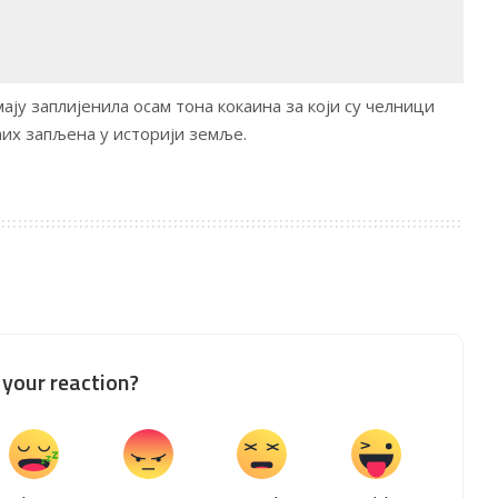
мају заплијeнила осам тона кокаина за који су челници
ећих запљена у историји земље.
your reaction?