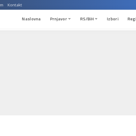
um
Kontakt
Naslovna
Prnjavor
RS/BiH
Izbori
Reg