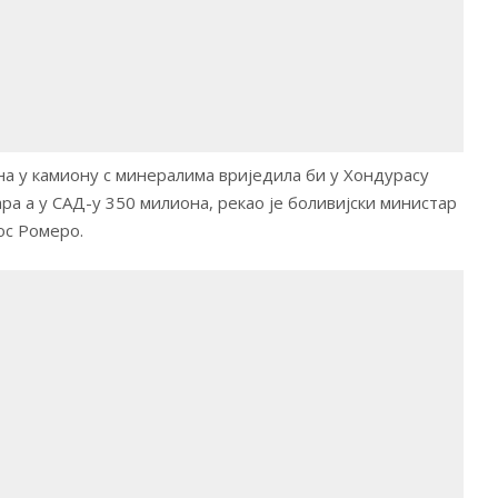
ена у камиону с минералима вриједила би у Хондурасу
а а у САД-у 350 милиона, рекао је боливијски министар
ос Ромеро.