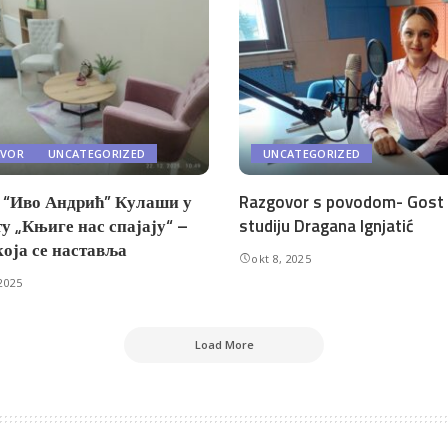
AVOR
UNCATEGORIZED
UNCATEGORIZED
“Иво Андрић” Кулаши у
Razgovor s povodom- Gost
у „Књиге нас спајају“ –
studiju Dragana Ignjatić
која се наставља
okt 8, 2025
2025
Load More