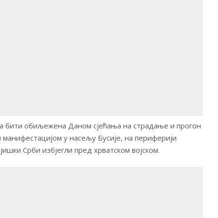
а бити обиљежена Даном сјећања на страдање и прогон
 манифестацијом у насељу Бусије, на периферији
ајишки Срби избјегли пред хрватском војском.