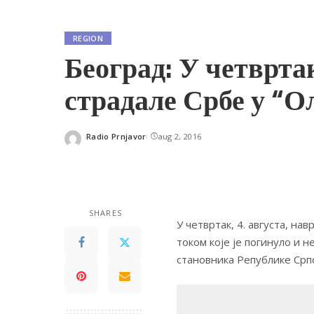
REGION
Београд: У четврта
страдале Србе у “О
Radio Prnjavor
aug 2, 2016
Posted
by
SHARES
У четвртак, 4. августа, нав
током које је погинуло и н
становника Републике Српс