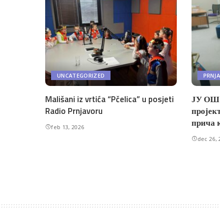
UNCATEGORIZED
PRNJ
Mališani iz vrtića “Pčelica” u posjeti
ЈУ ОШ 
Radio Prnjavoru
пројект
прича 
feb 13, 2026
dec 26, 