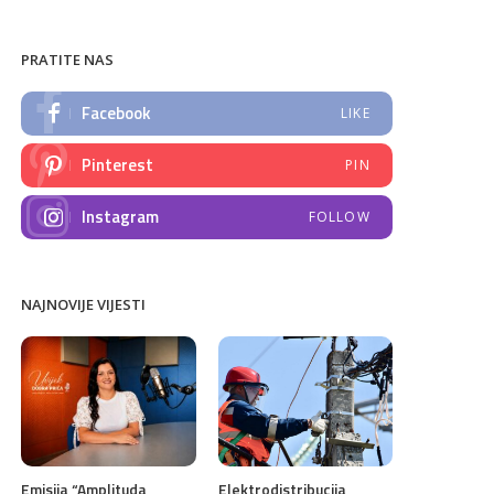
PRATITE NAS
Facebook
LIKE
Pinterest
PIN
Instagram
FOLLOW
NAJNOVIJE VIJESTI
Emisija “Amplituda
Elektrodistribucija