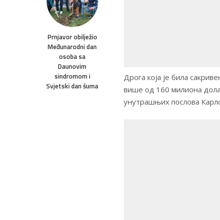
Prnjavor obilježio
Međunarodni dan
osoba sa
Daunovim
sindromom i
Дрога која је била сакрив
Svjetski dan šuma
више од 160 милиона долар
унутрашњих послова Карл