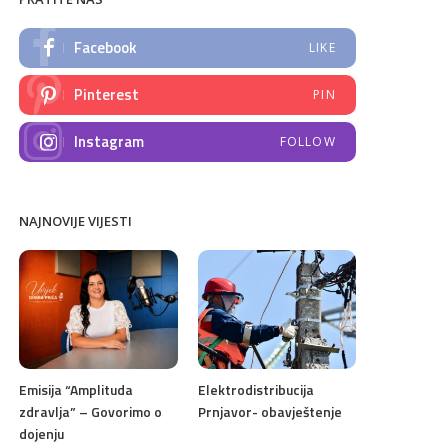
Facebook
LIKE
Pinterest
PIN
Instagram
FOLLOW
NAJNOVIJE VIJESTI
Emisija “Amplituda
Elektrodistribucija
zdravlja” – Govorimo o
Prnjavor- obavještenje
dojenju