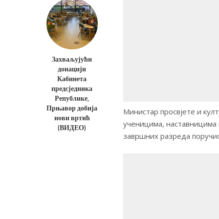
Захваљујући
донацији
Кабинета
предсједника
Републике,
Прњавор добија
Министар просвјете и кул
нови вртић
ученицима, наставницима 
(ВИДЕО)
завршних разреда поручио