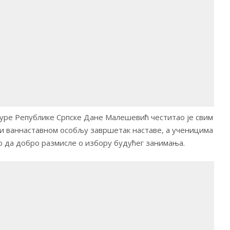
туре Републике Српске Дане Малешевић честитао је свим
и ваннаставном особљу завршетак наставе, а ученицима
 да добро размисле о избору будућег занимања.