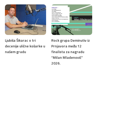
Ljubiša Šikarac o tri
Rock grupa Deminutiv iz
decenije ulične košarke u
Prnjavora među 12
našem gradu
finalista za nagradu
“Milan Mladenović”
2026.