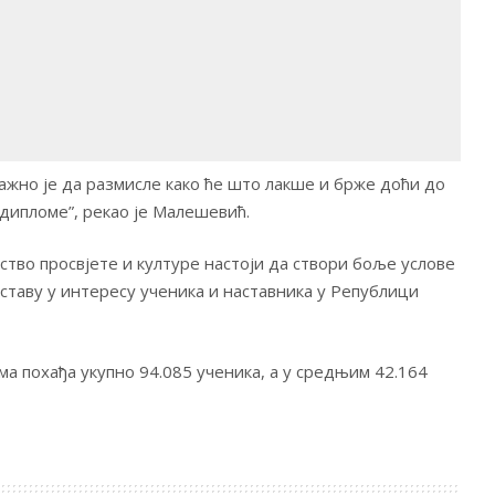
ажно је да размисле како ће што лакше и брже доћи до
дипломе”, рекао је Малешевић.
ство просвјете и културе настоји да створи боље услове
ставу у интересу ученика и наставника у Републици
а похађа укупно 94.085 ученика, а у средњим 42.164