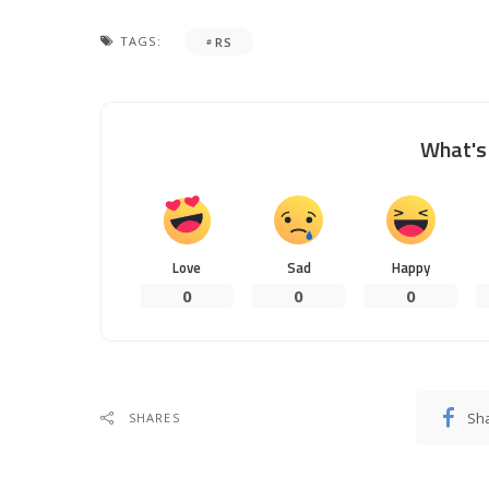
TAGS:
RS
What's 
Love
Sad
Happy
0
0
0
Sh
SHARES