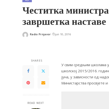
Честитка министр
завршетка наставе
Radio Prnjavor
jun 10, 2016
Posted
by
SHARES
У свим средњим школама у
школској 2015/2016. годин
јуна, у зависности од над
Министарства просвјете и 
READ NEXT