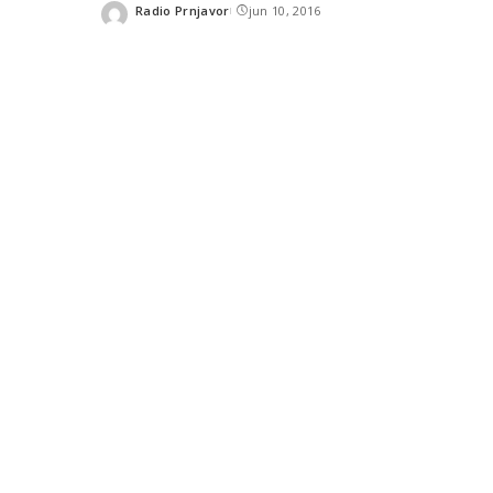
Radio Prnjavor
jun 10, 2016
Posted
by
SHARES
READ NEXT
Emisija “Amplituda