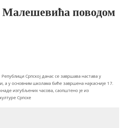
а Малешевића поводом
 Републици Српској данас се завршава настава у
и, а у основним школама биће завршена најкасније 17.
окнаде изгубљених часова, саопштено је из
културе Српске