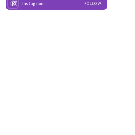
Instagram
FOLLOW
NAJNOVIJE VIJESTI
Emisija “Amplituda
Elektrodistribucija
zdravlja” – Govorimo o
Prnjavor- obavještenje
dojenju