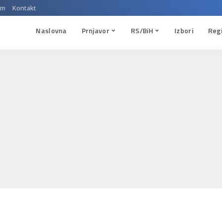
um
Kontakt
Naslovna
Prnjavor
RS/BiH
Izbori
Reg