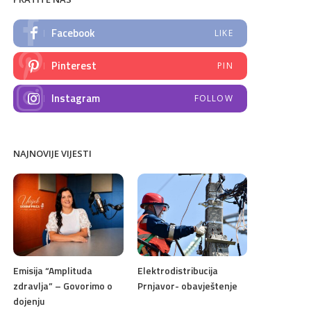
Facebook
LIKE
Pinterest
PIN
Instagram
FOLLOW
NAJNOVIJE VIJESTI
Emisija “Amplituda
Elektrodistribucija
zdravlja” – Govorimo o
Prnjavor- obavještenje
dojenju