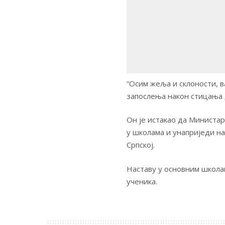
“Осим жеља и склоности, в
запослења након стицања 
Он је истакао да Министар
у школама и унаприједи на
Српској.
Наставу у основним школам
ученика.