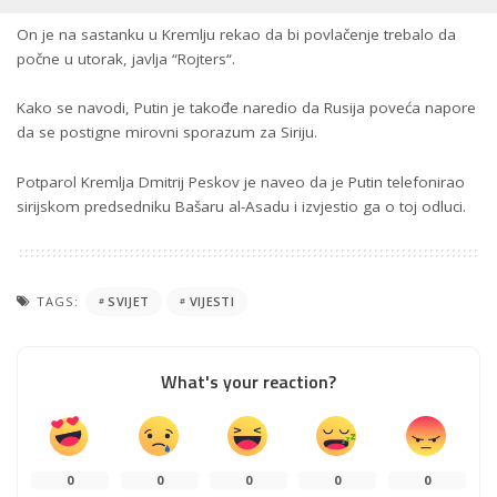
On je na sastanku u Kremlju rekao da bi povlačenje trebalo da
počne u utorak, javlja “Rojters“.
Kako se navodi, Putin je takođe naredio da Rusija poveća napore
da se postigne mirovni sporazum za Siriju.
Potparol Kremlja Dmitrij Peskov je naveo da je Putin telefonirao
sirijskom predsedniku Bašaru al-Asadu i izvjestio ga o toj odluci.
TAGS:
SVIJET
VIJESTI
What's your reaction?
0
0
0
0
0