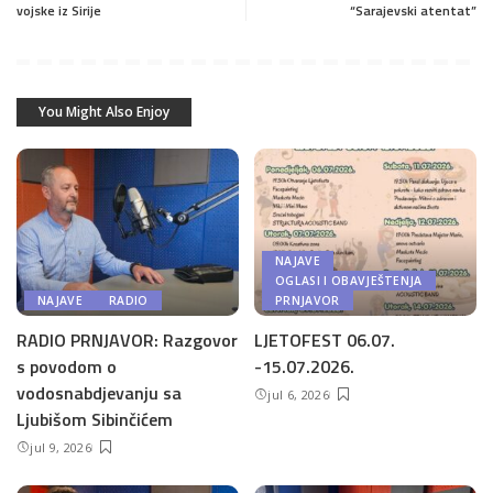
vojske iz Sirije
“Sarajevski atentat”
You Might Also Enjoy
NAJAVE
OGLASI I OBAVJEŠTENJA
NAJAVE
RADIO
PRNJAVOR
RADIO PRNJAVOR: Razgovor
LJETOFEST 06.07.
s povodom o
-15.07.2026.
vodosnabdjevanju sa
jul 6, 2026
Ljubišom Sibinčićem
jul 9, 2026