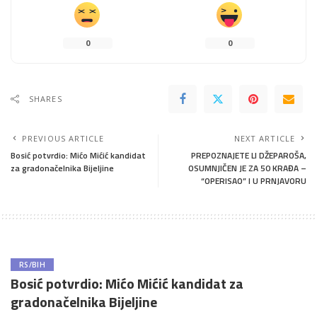
0
0
SHARES
PREVIOUS ARTICLE
NEXT ARTICLE
Bosić potvrdio: Mićo Mićić kandidat
PREPOZNAJETE LI DŽEPAROŠA,
za gradonačelnika Bijeljine
OSUMNJIČEN JE ZA 50 KRAĐA –
“OPERISAO” I U PRNJAVORU
RS/BIH
Bosić potvrdio: Mićo Mićić kandidat za
gradonačelnika Bijeljine