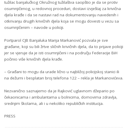
tužilac banjalučkog Okružnog tužilaštva saopštio je da se protiv
osumnjičenog, u redovnoj proceduri, dostavi izvještaj za krivična
djela krađe i da se nastavi rad na dokumentovanju navedenih i
otkrivanju drugih krivičnih djela koja se mogu dovesti u vezu sa
osumnjičenim – navode u policiji.
Portparol CJB Banjaluka Marija Markanović pozvala je sve
građane, koji su bili žrtve sličnih krivičnih djela, da to prijave policiji
jer se vjeruje da je isti osumnjičeni i na području Federacije BiH
počinio više krivičnih djela krađe.
– Građani to mogu da urade lično u najbližoj policijskoj stanici ili
na dežurni i besplatan broj telefona 122 – rekla je Markanovićeva.
Nezvanično saznajemo da je Rajković uglavnom džepario po
čekaonicama i ambulantama u bolnicima, domovima zdravlja,
srednjim školama, ali i u nekoliko republičkih institucija.
PRESS