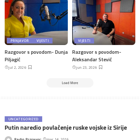
PRNJAVOR
VIJESTI
VIJESTI
Razgovor s povodom- Dunja
Razgovor s povodom-
Piljagić
Aleksandar Stević
jul 2, 2026
jun 23, 2026
Load More
UNCATEGORIZED
Putin naredio povlačenje ruske vojske iz Sirije
Radio Prnjavor
mar 14, 2016