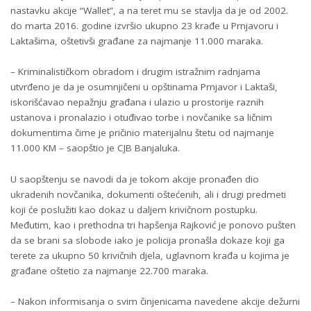
nastavku akcije “Wallet”, a na teret mu se stavlja da je od 2002.
do marta 2016. godine izvršio ukupno 23 krađe u Prnjavoru i
Laktašima, oštetivši građane za najmanje 11.000 maraka.
– Kriminalističkom obradom i drugim istražnim radnjama
utvrđeno je da je osumnjičeni u opštinama Prnjavor i Laktaši,
iskorišćavao nepažnju građana i ulazio u prostorije raznih
ustanova i pronalazio i otuđivao torbe i novčanike sa ličnim
dokumentima čime je pričinio materijalnu štetu od najmanje
11.000 KM – saopštio je CJB Banjaluka.
U saopštenju se navodi da je tokom akcije pronađen dio
ukradenih novčanika, dokumenti oštećenih, ali i drugi predmeti
koji će poslužiti kao dokaz u daljem krivičnom postupku.
Međutim, kao i prethodna tri hapšenja Rajković je ponovo pušten
da se brani sa slobode iako je policija pronašla dokaze koji ga
terete za ukupno 50 krivičnih djela, uglavnom krađa u kojima je
građane oštetio za najmanje 22.700 maraka.
– Nakon informisanja o svim činjenicama navedene akcije dežurni