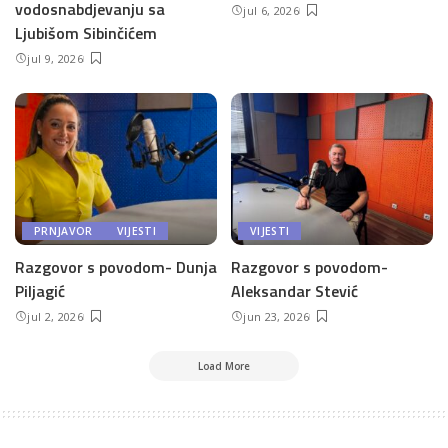
vodosnabdjevanju sa
jul 6, 2026
Ljubišom Sibinčićem
jul 9, 2026
PRNJAVOR
VIJESTI
VIJESTI
Razgovor s povodom- Dunja
Razgovor s povodom-
Piljagić
Aleksandar Stević
jul 2, 2026
jun 23, 2026
Load More