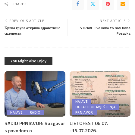
SHARES
PREVIOUS ARTICLE
NEXT ARTICLE
Крвна група открива здравствене
STRAVE: Evo kako to radi baba
склоности
Posavka
You Might Also Enjoy
NAJAVE
OGLASI I OBAVJEŠTENJA
NAJAVE
RADIO
PRNJAVOR
RADIO PRNJAVOR: Razgovor
LJETOFEST 06.07.
s povodom o
-15.07.2026.