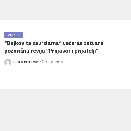
VIJESTI
“Bajkovita zavrzlama” večeras zatvara
pozorišnu reviju “Prnjavor i prijatelji”
Radio Prnjavor
okt 28, 2015
Posted
by