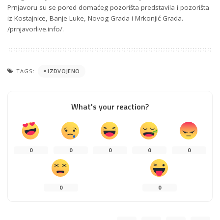
Prnjavoru su se pored domaćeg pozorišta predstavila i pozorišta
iz Kostajnice, Banje Luke, Novog Grada i Mrkonjić Grada.
/prnjavorlive.info/.
TAGS:
IZDVOJENO
What's your reaction?
0
0
0
0
0
0
0