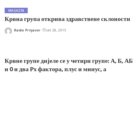
MAGAZIN
Крвна група открива здравствене склоности
Radio Prnjavor
okt 28, 2015
Posted
by
Крвне групе дијеле се у четири групе: А, Б, АБ
и 0 и два Рх фактора, плус и минус, а
насљеђујемо је од родитеља.
Истраживања о значају крвних група за здравље људи дуго
се нису научно уважавала, због озлоглашеног нацистичког
научника др. Ота Рехеа који је тврдио да је крвна група А
својствена чистокрвним аријевцима, док су људи с групом Б
инфериорни аријевцима. Ипак, бројне модерне студије
показују подударности одређених крвних група и болести,
али и предности које носе.