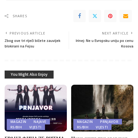
SHARES
PREVIOUS ARTICLE
NEXT ARTICLE
Zbog ove tri riječi bićete zauvijek
Irinej: Ne u Evropsku uniju po cenu
blokirani na Fejsu
Kosova
You Might Also Enjoy
MAGAZIN
NAJAVE
MAGAZIN
PRNJAVOR
RS/BIH
VIJESTI
RS/BIH
VIJESTI