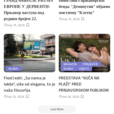
ГРАНД ФИНАЛЕ РИТМА
Нови сингл прњаворског
ЕВРОПЕ У ДЕРВЕНТИ-
бенда: “Деминутив” објавио
Прњавор наступа под
мистичну “Клетву”
редним бројем 22.
maj 19, 2026
maj 19, 2026
MAGAZIN
PRNJAVOR
RS/BIH
RS/BIH
VIJESTI
FlexCredit: „Sa nama je
PREDSTAVA “KUĆA NA
lakše“, više od slogana, to je
PLAŽI” PRED
naša filozofija
PRNJAVORSKOM PUBLIKOM
feb 25, 2026
feb 24, 2026
Load More