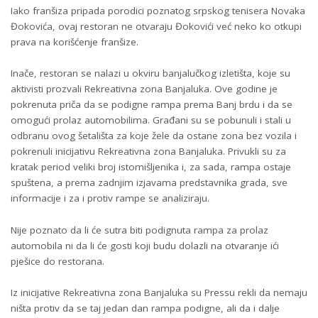
Iako franšiza pripada porodici poznatog srpskog tenisera Novaka
Đokovića, ovaj restoran ne otvaraju Đokovići već neko ko otkupi
prava na korišćenje franšize.
Inače, restoran se nalazi u okviru banjalučkog izletišta, koje su
aktivisti prozvali Rekreativna zona Banjaluka. Ove godine je
pokrenuta priča da se podigne rampa prema Banj brdu i da se
omogući prolaz automobilima. Građani su se pobunuli i stali u
odbranu ovog šetališta za koje žele da ostane zona bez vozila i
pokrenuli inicijativu Rekreativna zona Banjaluka. Privukli su za
kratak period veliki broj istomišljenika i, za sada, rampa ostaje
spuštena, a prema zadnjim izjavama predstavnika grada, sve
informacije i za i protiv rampe se analiziraju.
Nije poznato da li će sutra biti podignuta rampa za prolaz
automobila ni da li će gosti koji budu dolazli na otvaranje ići
pješice do restorana.
Iz inicijative Rekreativna zona Banjaluka su Pressu rekli da nemaju
ništa protiv da se taj jedan dan rampa podigne, ali da i dalje