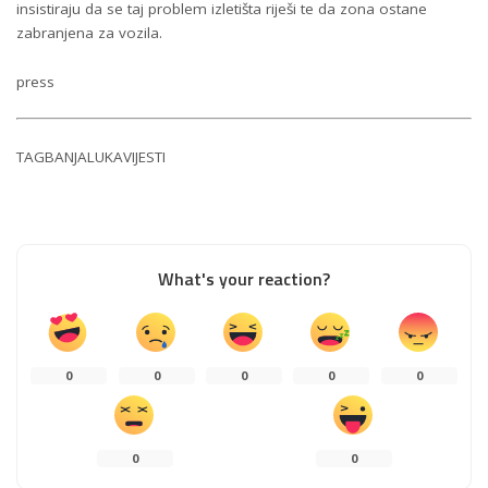
insistiraju da se taj problem izletišta riješi te da zona ostane
zabranjena za vozila.
press
TAG
BANJALUKA
VIJESTI
What's your reaction?
0
0
0
0
0
0
0