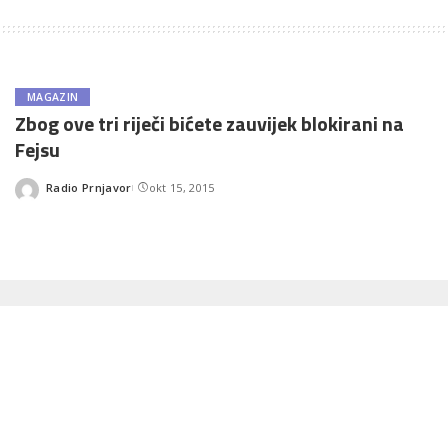
MAGAZIN
Zbog ove tri riječi bićete zauvijek blokirani na
Fejsu
Radio Prnjavor
okt 15, 2015
Posted
by