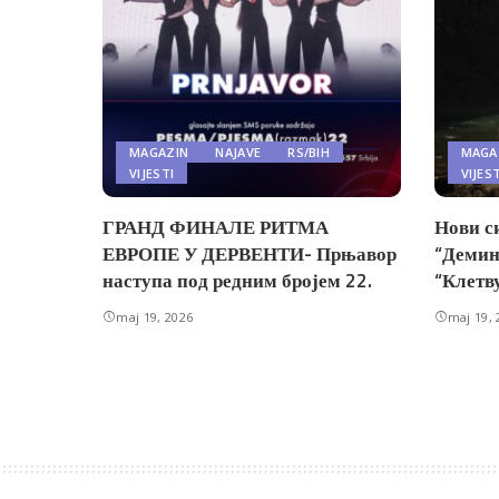
MAGAZIN
NAJAVE
RS/BIH
MAGA
VIJESTI
VIJES
ГРАНД ФИНАЛЕ РИТМА
Нови с
ЕВРОПЕ У ДЕРВЕНТИ- Прњавор
“Демин
наступа под редним бројем 22.
“Клетв
maj 19, 2026
maj 19, 