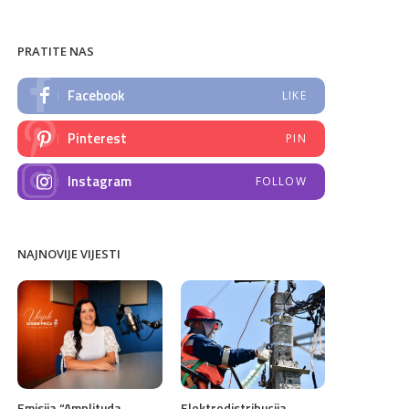
PRATITE NAS
Facebook
LIKE
Pinterest
PIN
Instagram
FOLLOW
NAJNOVIJE VIJESTI
Emisija “Amplituda
Elektrodistribucija