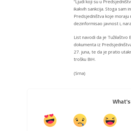
“Ljudi koji su u Predsjedništ
ikakvih sankcija. Stoga sam in
Predsjedništva koje moraju na
dezinformisao javnost i, nara
List navodi da je Tužilaštvo 
dokumenta iz Predsjedništva 
27. juna, te da je pratio u
trošku BiH.
(Srna)
What's 