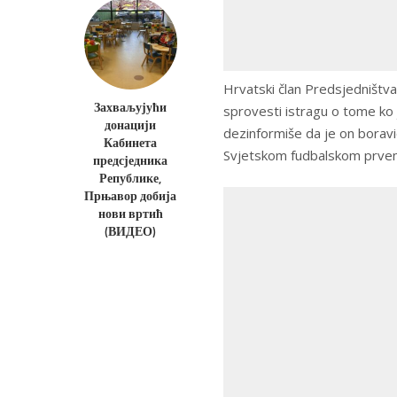
Hrvatski član Predsjedništva
Захваљујући
sprovesti istragu o tome ko 
донацији
dezinformiše da je on boravio
Кабинета
Svjetskom fudbalskom prvens
предсједника
Републике,
Прњавор добија
нови вртић
(ВИДЕО)