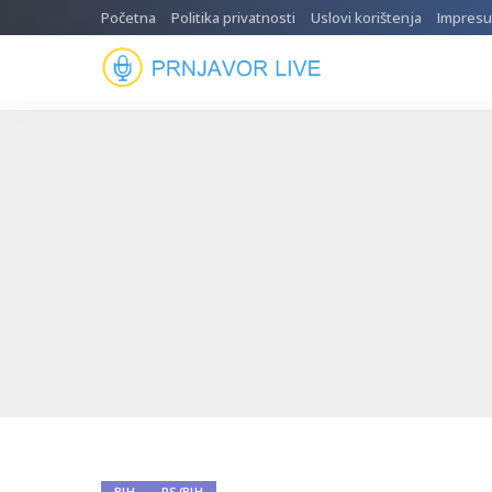
Početna
Politika privatnosti
Uslovi korištenja
Impres
BIH
RS/BIH