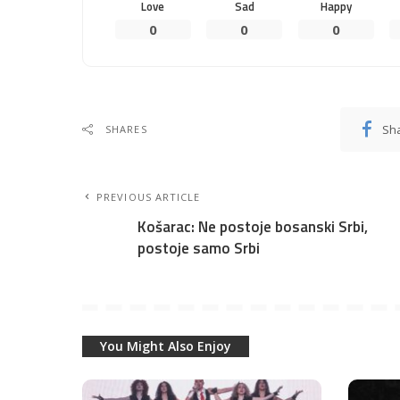
Love
Sad
Happy
0
0
0
Sh
SHARES
PREVIOUS ARTICLE
Košarac: Ne postoje bosanski Srbi,
postoje samo Srbi
You Might Also Enjoy