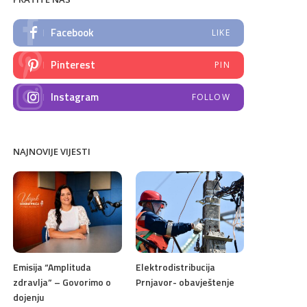
Facebook
LIKE
Pinterest
PIN
Instagram
FOLLOW
NAJNOVIJE VIJESTI
Emisija “Amplituda
Elektrodistribucija
zdravlja” – Govorimo o
Prnjavor- obavještenje
dojenju