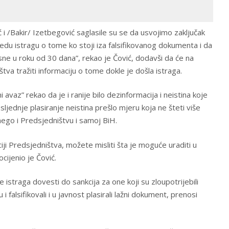
 i /Bakir/ Izetbegović saglasile su se da usvojimo zaključak
vedu istragu o tome ko stoji iza falsifikovanog dokumenta i da
asne u roku od 30 dana”, rekao je Čović, dodavši da će na
tva tražiti informaciju o tome dokle je došla istraga.
 avaz” rekao da je i ranije bilo dezinformacija i neistina koje
sljednje plasiranje neistina prešlo mjeru koja ne šteti više
ego i Predsjedništvu i samoj BiH.
ciji Predsjedništva, možete misliti šta je moguće uraditi u
cijenio je Čović.
istraga dovesti do sankcija za one koji su zloupotrijebili
i falsifikovali i u javnost plasirali lažni dokument, prenosi