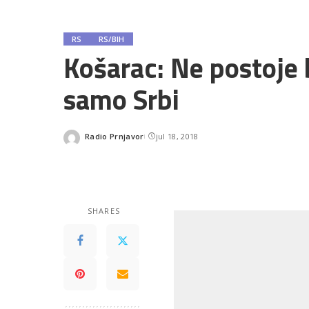
RS
RS/BIH
Košarac: Ne postoje 
samo Srbi
Radio Prnjavor
jul 18, 2018
Posted
by
SHARES