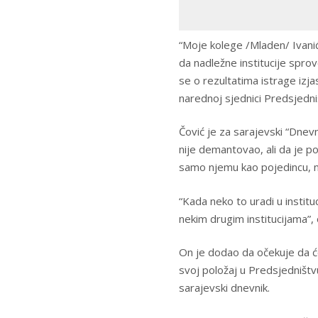
“Moje kolege /Mladen/ Ivanić
da nadležne institucije spro
se o rezultatima istrage izj
narednoj sjednici Predsjedniš
Čović je za sarajevski “Dnevni
nije demantovao, ali da je po
samo njemu kao pojedincu, n
“Kada neko to uradi u institu
nekim drugim institucijama”, o
On je dodao da očekuje da će 
svoj položaj u Predsjedništvu 
sarajevski dnevnik.