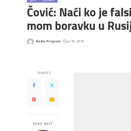
Čović: Naći ko je fa
mom boravku u Rusij
Radio Prnjavor
jul 18, 2018
Posted
by
SHARES
READ NEXT