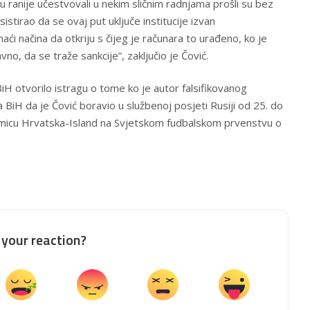
vu ranije učestvovali u nekim sličnim radnjama prošli su bez
sistirao da se ovaj put uključe institucije izvan
ći načina da otkriju s čijeg je računara to urađeno, ko je
vno, da se traže sankcije”, zaključio je Čović.
BiH otvorilo istragu o tome ko je autor falsifikovanog
BiH da je Čović boravio u službenoj posjeti Rusiji od 25. do
takmicu Hrvatska-Island na Svjetskom fudbalskom prvenstvu o
your reaction?