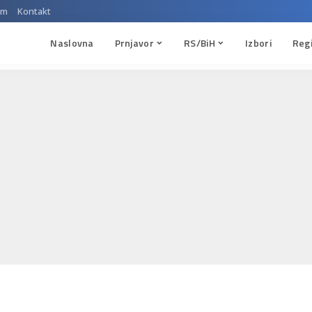
um
Kontakt
Naslovna
Prnjavor
RS/BiH
Izbori
Reg