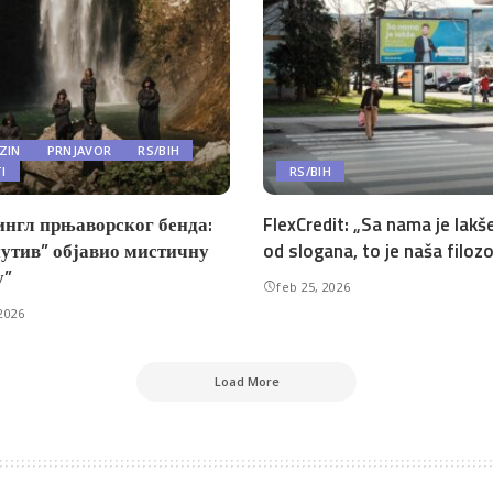
ZIN
PRNJAVOR
RS/BIH
TI
RS/BIH
ингл прњаворског бенда:
FlexCredit: „Sa nama je lakše
утив” објавио мистичну
od slogana, to je naša filozo
у”
feb 25, 2026
2026
Load More