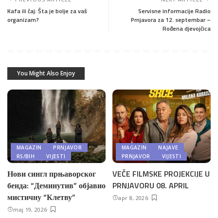
Kafa ili čaj: Šta je bolje za vaš
Servisne informacije Radio
organizam?
Prnjavora za 12. septembar –
Rođena djevojčica
You Might Also Enjoy
MAGAZIN
PRNJAVOR
MAGAZIN
NAJAVE
RS/BIH
VIJESTI
PRNJAVOR
VIJESTI
Нови сингл прњаворског
VEČE FILMSKE PROJEKCIJE U
бенда: “Деминутив” објавио
PRNJAVORU 08. APRIL
мистичну “Клетву”
apr 8, 2026
maj 19, 2026