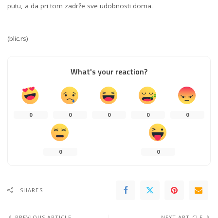
putu, a da pri tom zadrže sve udobnosti doma.
(blic.rs)
What's your reaction?
0
0
0
0
0
0
0
SHARES
PREVIOUS ARTICLE
NEXT ARTICLE