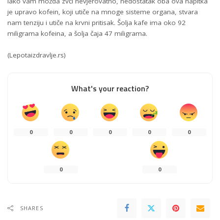
Iako vam možda zvči nevjerovatno, nedostatak oba ova napitka
je upravo kofein, koji utiče na mnoge sisteme organa, stvara
nam tenziju i utiče na krvni pritisak. Šolja kafe ima oko 92
miligrama kofeina, a šolja čaja 47 miligrama.
(Lepotaizdravlje.rs)
What's your reaction?
0
0
0
0
0
0
0
SHARES