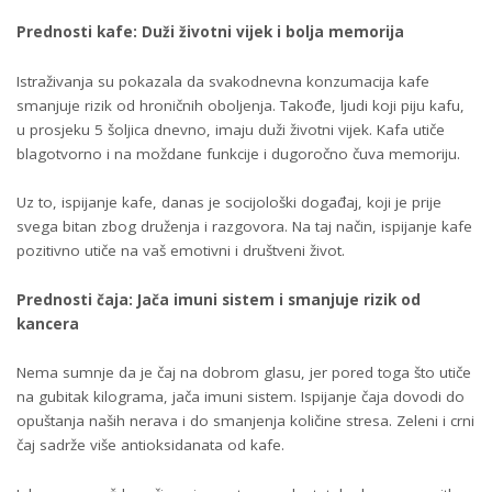
Prednosti kafe: Duži životni vijek i bolja memorija
Istraživanja su pokazala da svakodnevna konzumacija kafe
smanjuje rizik od hroničnih oboljenja. Takođe, ljudi koji piju kafu,
u prosjeku 5 šoljica dnevno, imaju duži životni vijek. Kafa utiče
blagotvorno i na moždane funkcije i dugoročno čuva memoriju.
Uz to, ispijanje kafe, danas je socijološki događaj, koji je prije
svega bitan zbog druženja i razgovora. Na taj način, ispijanje kafe
pozitivno utiče na vaš emotivni i društveni život.
Prednosti čaja: Jača imuni sistem i smanjuje rizik od
kancera
Nema sumnje da je čaj na dobrom glasu, jer pored toga što utiče
na gubitak kilograma, jača imuni sistem. Ispijanje čaja dovodi do
opuštanja naših nerava i do smanjenja količine stresa. Zeleni i crni
čaj sadrže više antioksidanata od kafe.