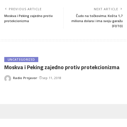
PREVIOUS ARTICLE
NEXT ARTICLE
Moskva i Peking zajedno protiv
Čudo na točkovima: Košta 1,7
protekcionizma
miliona dolara i ima svoju garažu
(FOTO)
UNCATEGORIZED
Moskva i Peking zajedno protiv protekcionizma
Radio Prnjavor
sep 11, 2018
Posted
by