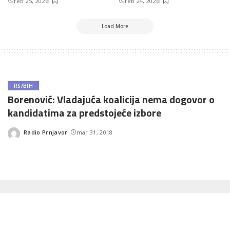
feb 25, 2026
feb 24, 2026
Load More
RS/BIH
Borenović: Vladajuća koalicija nema dogovor o
kandidatima za predstojeće izbore
Radio Prnjavor
mar 31, 2018
Posted
by