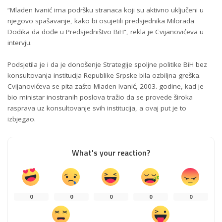
“Mladen Ivanić ima podršku stranaca koji su aktivno uključeni u
njegovo spašavanje, kako bi osujetili predsjednika Milorada
Dodika da dođe u Predsjedništvo BiH”, rekla je Cvijanovićeva u
intervju.
Podsjetila je i da je donošenje Strategije spoljne politike BiH bez
konsultovanja institucija Republike Srpske bila ozbiljna greška.
Cvijanovićeva se pita zašto Mladen Ivanić, 2003. godine, kad je
bio ministar inostranih poslova tražio da se provede široka
rasprava uz konsultovanje svih institucija, a ovaj put je to
izbjegao.
What's your reaction?
0
0
0
0
0