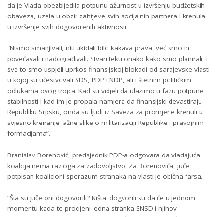
da je Vlada obezbijedila potpunu ažurnost u izvršenju budžetskih
obaveza, uzela u obzir zahtjeve svih socijalnih partnera i krenula
u izvršenje svih dogovorenih aktivnosti.
“Nismo smanjivali, niti ukidali bilo kakava prava, već smo ih
povećavali i nadograđivali. Stvari teku onako kako smo planirali, i
sve to smo uspjeli uprkos finansijskoj blokadi od sarajevske vlasti
u kojoj su učestvovali SDS, PDP i NDP, ali i štetnim političkim
odlukama ovog trojca. Kad su vidjeli da ulazimo u fazu potpune
stabilnosti i kad im je propala namjera da finansijski devastiraju
Republiku Srpsku, onda su ljudi iz Saveza za promjene krenuli u
svjesno kreiranje lažne slike o militarizaciji Republike i pravojnim
formacijama”.
Branislav Borenović, predsjednik PDP-a odgovara da vladajuća
koalcija nema razloga za zadovoljstvo. Za Borenovića, juče
potpisan koalicioni sporazum stranaka na vlasti je obična farsa.
“Šta su juče oni dogovorili? Ništa. dogvorili su da će u jednom
momentu kada to procijeni jedna stranka SNSD i njihov