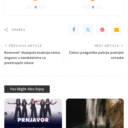
0
0
SHARES
PREVIOUS ARTICLE
NEXT ARTICLE
Borenović: Vladajuća koalicija nema
Čelnici podgoričke policije podnijeli
dogovor o kandidatima za
ostavke
predstojeće izbore
You Might Also Enjoy