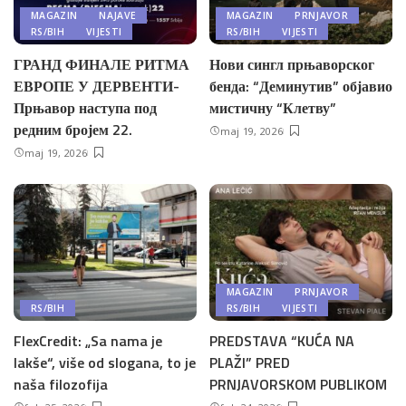
MAGAZIN
NAJAVE
MAGAZIN
PRNJAVOR
RS/BIH
VIJESTI
RS/BIH
VIJESTI
ГРАНД ФИНАЛЕ РИТМА
Нови сингл прњаворског
ЕВРОПЕ У ДЕРВЕНТИ-
бенда: “Деминутив” објавио
Прњавор наступа под
мистичну “Клетву”
редним бројем 22.
maj 19, 2026
maj 19, 2026
MAGAZIN
PRNJAVOR
RS/BIH
RS/BIH
VIJESTI
FlexCredit: „Sa nama je
PREDSTAVA “KUĆA NA
lakše“, više od slogana, to je
PLAŽI” PRED
naša filozofija
PRNJAVORSKOM PUBLIKOM