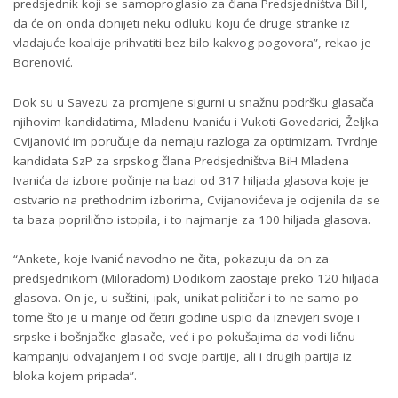
predsjednik koji se samoproglasio za člana Predsjedništva BiH,
da će on onda donijeti neku odluku koju će druge stranke iz
vladajuće koalcije prihvatiti bez bilo kakvog pogovora”, rekao je
Borenović.
Dok su u Savezu za promjene sigurni u snažnu podršku glasača
njihovim kandidatima, Mladenu Ivaniću i Vukoti Govedarici, Željka
Cvijanović im poručuje da nemaju razloga za optimizam. Tvrdnje
kandidata SzP za srpskog člana Predsjedništva BiH Mladena
Ivanića da izbore počinje na bazi od 317 hiljada glasova koje je
ostvario na prethodnim izborima, Cvijanovićeva je ocijenila da se
ta baza poprilično istopila, i to najmanje za 100 hiljada glasova.
“Ankete, koje Ivanić navodno ne čita, pokazuju da on za
predsjednikom (Miloradom) Dodikom zaostaje preko 120 hiljada
glasova. On je, u suštini, ipak, unikat političar i to ne samo po
tome što je u manje od četiri godine uspio da iznevjeri svoje i
srpske i bošnjačke glasače, već i po pokušajima da vodi ličnu
kampanju odvajanjem i od svoje partije, ali i drugih partija iz
bloka kojem pripada”.