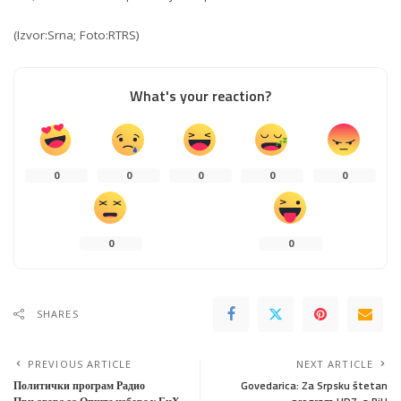
(Izvor:Srna; Foto:RTRS)
What's your reaction?
0
0
0
0
0
0
0
SHARES
PREVIOUS ARTICLE
NEXT ARTICLE
Политички програм Радио
Govedarica: Za Srpsku štetan