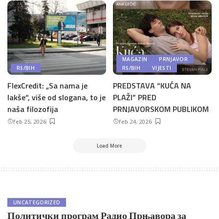
MAGAZIN
PRNJAVOR
RS/BIH
RS/BIH
VIJESTI
FlexCredit: „Sa nama je
PREDSTAVA “KUĆA NA
lakše“, više od slogana, to je
PLAŽI” PRED
naša filozofija
PRNJAVORSKOM PUBLIKOM
feb 25, 2026
feb 24, 2026
Load More
UNCATEGORIZED
Политички програм Радио Прњавора за