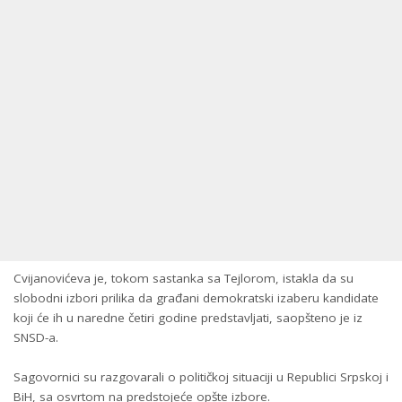
Cvijanovićeva je, tokom sastanka sa Tejlorom, istakla da su
slobodni izbori prilika da građani demokratski izaberu kandidate
koji će ih u naredne četiri godine predstavljati, saopšteno je iz
SNSD-a.
Sagovornici su razgovarali o političkoj situaciji u Republici Srpskoj i
BiH, sa osvrtom na predstojeće opšte izbore.