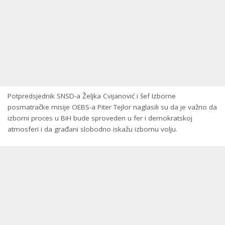
Potpredsjednik SNSD-a Željka Cvijanović i šef Izborne
posmatračke misije OEBS-a Piter Tejlor naglasili su da je važno da
izborni proces u BiH bude sproveden u fer i demokratskoj
atmosferi i da građani slobodno iskažu izbornu volju.