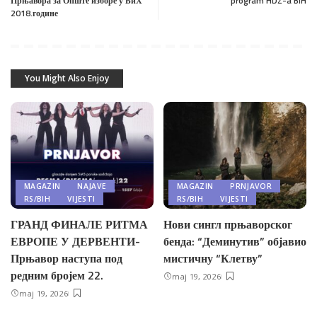
Прњавора за Опште изборе у БиХ
program HDZ-a BiH
2018.године
You Might Also Enjoy
MAGAZIN
NAJAVE
MAGAZIN
PRNJAVOR
RS/BIH
VIJESTI
RS/BIH
VIJESTI
ГРАНД ФИНАЛЕ РИТМА
Нови сингл прњаворског
ЕВРОПЕ У ДЕРВЕНТИ-
бенда: “Деминутив” објавио
Прњавор наступа под
мистичну “Клетву”
редним бројем 22.
maj 19, 2026
maj 19, 2026