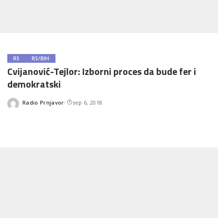
RS
RS/BIH
Cvijanović-Tejlor: Izborni proces da bude fer i
demokratski
Radio Prnjavor
sep 6, 2018
Posted
by