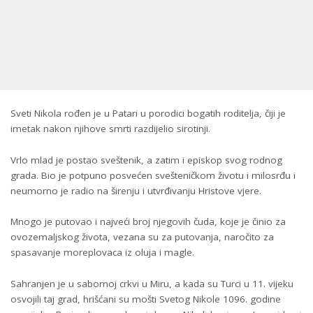
Sveti Nikola rođen je u Patari u porodici bogatih roditelja, čiji je
imetak nakon njihove smrti razdijelio sirotinji.
Vrlo mlad je postao sveštenik, a zatim i episkop svog rodnog
grada. Bio je potpuno posvećen svešteničkom životu i milosrđu i
neumorno je radio na širenju i utvrđivanju Hristove vjere.
Mnogo je putovao i najveći broj njegovih čuda, koje je činio za
ovozemaljskog života, vezana su za putovanja, naročito za
spasavanje moreplovaca iz oluja i magle.
Sahranjen je u sabornoj crkvi u Miru, a kada su Turci u 11. vijeku
osvojili taj grad, hrišćani su mošti Svetog Nikole 1096. godine