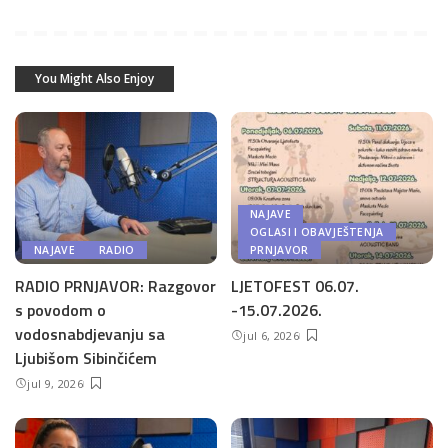
You Might Also Enjoy
NAJAVE
OGLASI I OBAVJEŠTENJA
NAJAVE
RADIO
PRNJAVOR
RADIO PRNJAVOR: Razgovor
LJETOFEST 06.07.
s povodom o
-15.07.2026.
vodosnabdjevanju sa
jul 6, 2026
Ljubišom Sibinčićem
jul 9, 2026