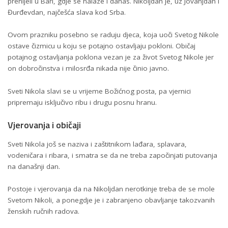
prenijeli u Bari, gdje se nalaze i danas. Nikoljdan je, uz Jovanjdan i
Đurđevdan, najčešća slava kod Srba.
Ovom prazniku posebno se raduju djeca, koja uoči Svetog Nikole
ostave čizmicu u koju se potajno ostavljaju pokloni. Običaj
potajnog ostavljanja poklona vezan je za život Svetog Nikole jer
on dobročinstva i milosrđa nikada nije činio javno.
Sveti Nikola slavi se u vrijeme Božićnog posta, pa vjernici
pripremaju isključivo ribu i drugu posnu hranu.
Vjerovanja i običaji
Sveti Nikola još se naziva i zaštitnikom lađara, splavara,
vodeničara i ribara, i smatra se da ne treba započinjati putovanja
na današnji dan.
Postoje i vjerovanja da na Nikoljdan nerotkinje treba de se mole
Svetom Nikoli, a ponegdje je i zabranjeno obavljanje takozvanih
ženskih ručnih radova.