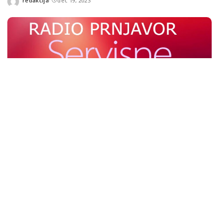
redakcija
dec 19, 2023
Posted
by