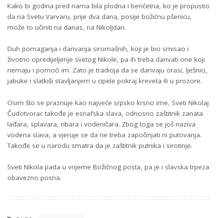
Kako bi godina pred nama bila plodna i berićetna, ko je propustio
da na Svetu Varvaru, prije dva dana, posije božićnu pšenicu,
može to učiniti na danas, na Nikoljdan.
Duh pomaganja i darivanja siromašnih, koji je bio smisao i
životno opredijeljenje svetog Nikole, pa ih treba darivati one koji
nemaju i pomoći im. Zato je tradicija da se darivaju orasi, lješnici,
jabuke i slatkiši stavljanjem u cipele pokraj kreveta ili u prozore.
Osim što se praznuje kao najveće srpsko krsno ime, Sveti Nikolaj
Čudotvorac takođe je esnafska slava, odnosno zaštitnik zanata
lađara, splavara, ribara i vodeničara. Zbog toga se još naziva
vodena slava, a vjeruje se da ne treba započinjati ni putovanja.
Takođe se u narodu smatra da je zaštitnik putnika i sirotinje.
Sveti Nikola pada u vrijeme Božićnog posta, pa je i slavska trpeza
obavezno posna.