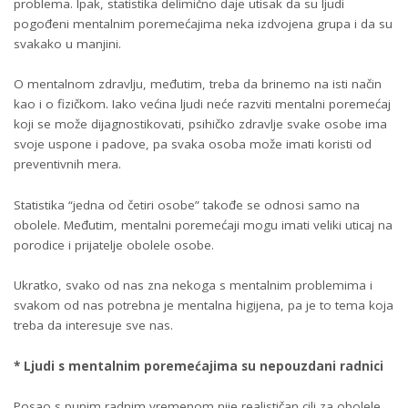
problema. Ipak, statistika delimično daje utisak da su ljudi
pogođeni mentalnim poremećajima neka izdvojena grupa i da su
svakako u manjini.
O mentalnom zdravlju, međutim, treba da brinemo na isti način
kao i o fizičkom. Iako većina ljudi neće razviti mentalni poremećaj
koji se može dijagnostikovati, psihičko zdravlje svake osobe ima
svoje uspone i padove, pa svaka osoba može imati koristi od
preventivnih mera.
Statistika “jedna od četiri osobe” takođe se odnosi samo na
obolele. Međutim, mentalni poremećaji mogu imati veliki uticaj na
porodice i prijatelje obolele osobe.
Ukratko, svako od nas zna nekoga s mentalnim problemima i
svakom od nas potrebna je mentalna higijena, pa je to tema koja
treba da interesuje sve nas.
* Ljudi s mentalnim poremećajima su nepouzdani radnici
Posao s punim radnim vremenom nije realističan cilj za obolele