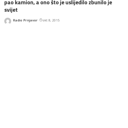
pao kamion, a ono što je uslijedilo zbunilo je
svijet
Radio Prnjavor
okt 8, 2015
Posted
by