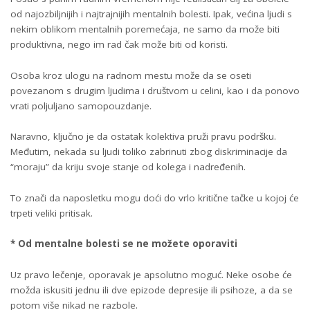
od najozbiljnijih i najtrajnijih mentalnih bolesti. Ipak, većina ljudi s
nekim oblikom mentalnih poremećaja, ne samo da može biti
produktivna, nego im rad čak može biti od koristi.
Osoba kroz ulogu na radnom mestu može da se oseti
povezanom s drugim ljudima i društvom u celini, kao i da ponovo
vrati poljuljano samopouzdanje.
Naravno, ključno je da ostatak kolektiva pruži pravu podršku.
Međutim, nekada su ljudi toliko zabrinuti zbog diskriminacije da
“moraju” da kriju svoje stanje od kolega i nadređenih.
To znači da naposletku mogu doći do vrlo kritične tačke u kojoj će
trpeti veliki pritisak.
* Od mentalne bolesti se ne možete oporaviti
Uz pravo lečenje, oporavak je apsolutno moguć. Neke osobe će
možda iskusiti jednu ili dve epizode depresije ili psihoze, a da se
potom više nikad ne razbole.