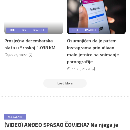
BIH
RS
RS/BIH
BIH
RS/BIH
Prosječna decembarska
Osumnjičen da je putem
plata u Srpskoj 1.038 KM
Instagrama prinuđivao
maloljetnice na snimanje
jan 26, 2022
pornografije
jan 25, 2022
Load More
MAGAZIN
(VIDEO) ANĐEO SPASAO ČOVJEKA? Na njega je