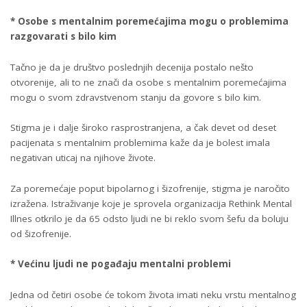
* Osobe s mentalnim poremećajima mogu o problemima
razgovarati s bilo kim
Tačno je da je društvo poslednjih decenija postalo nešto
otvorenije, ali to ne znači da osobe s mentalnim poremećajima
mogu o svom zdravstvenom stanju da govore s bilo kim.
Stigma je i dalje široko rasprostranjena, a čak devet od deset
pacijenata s mentalnim problemima kaže da je bolest imala
negativan uticaj na njihove živote.
Za poremećaje poput bipolarnog i šizofrenije, stigma je naročito
izražena. Istraživanje koje je sprovela organizacija Rethink Mental
Illnes otkrilo je da 65 odsto ljudi ne bi reklo svom šefu da boluju
od šizofrenije.
* Većinu ljudi ne pogađaju mentalni problemi
Jedna od četiri osobe će tokom života imati neku vrstu mentalnog