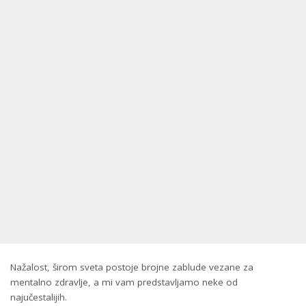
Nažalost, širom sveta postoje brojne zablude vezane za
mentalno zdravlje, a mi vam predstavljamo neke od
najučestalijih.