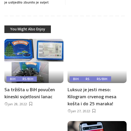
je uslijedilo zbunilo je svijet
You Might Also Enjoy
BIH
RS/BIH
BIH
RS
RS/BIH
Sa tržišta u BiH povučen
Luksuz je jesti meso:
kineski svjetlosni lanac
Kilogram crvenog mesa
košta i do 25 maraka!
jan 28, 2022
jan 27, 2022