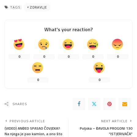
TAGS:
ZDRAVLJE
What's your reaction?
0
0
0
0
0
0
0
SHARES
PREVIOUS ARTICLE
NEXT ARTICLE
(VIDEO) ANĐEO SPASAO ČOVJEKA?
Poljska – ĐAVOLA PROGONI 130
Na njega je pao kamion, a ono što
“ISTJERIVAČA”