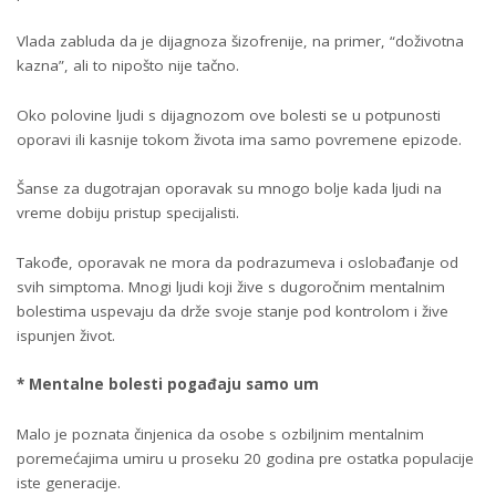
Vlada zabluda da je dijagnoza šizofrenije, na primer, “doživotna
kazna”, ali to nipošto nije tačno.
Oko polovine ljudi s dijagnozom ove bolesti se u potpunosti
oporavi ili kasnije tokom života ima samo povremene epizode.
Šanse za dugotrajan oporavak su mnogo bolje kada ljudi na
vreme dobiju pristup specijalisti.
Takođe, oporavak ne mora da podrazumeva i oslobađanje od
svih simptoma. Mnogi ljudi koji žive s dugoročnim mentalnim
bolestima uspevaju da drže svoje stanje pod kontrolom i žive
ispunjen život.
* Mentalne bolesti pogađaju
samo
um
Malo je poznata činjenica da osobe s ozbiljnim mentalnim
poremećajima umiru u proseku 20 godina pre ostatka populacije
iste generacije.