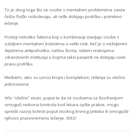
To je zbog toga što se osobe s mentalnim problemima zaista
češće fizički razbolevaju, ali ređe dobijaju podršku i potrebno
lečenje.
Postoji nekoliko faktora koji u kombinaciji stavljaju osobe s
ozbiljnim mentalnim bolestima u veliki rizik. Reč je o neželjenim
dejstvima antipsihotika, načinu života, slabim reakcijama
zdravstvenih institucija u kojima takvi pacijenti ne dobijaju uvek
pravu podršku.
Međutim, iako su uzroci brojni i kompleksni, rešenja su obično
jednostavna.
Vrlo “obične” stvari, poput te da se osobama sa šizofrenijom
omogući redovna kontrola kod lekara opšte prakse, mogu
sprečiti razvoj bolesti poput visokog krvnog pritiska ili omogućiti
njihovo pravovremeno lečenje. /b92/