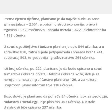
Prema njenim riječima, planirano je da najviše bude upisano
gimnazijalaca – 2.661, a potom u struci ekonomija, pravo i
trgovina 1.962, mašinstvo i obrada metala 1.672 i elektrotehnika
1.198 učenika.
U struci ugostiteljstvo i turizam planiran je upis 844 učenika, a u
zdravstvo 828, zatim slijede poljoprivreda i prerada hrane 741,
saobraćaj 593, te geodezija i građevinarstvo 264 učenika.
Isti broj učenika, po 222, planirano je da bude upisano u struci
šumarstva i obrade drveta, i tekstila i obrade kože, dok je za
hemiju, nemetale i grafičarstvo planirano 126, a za kulturu,
umjetnost i javno informisanje 118 učenika.
Bogosloviju je planirano da pohađa 24 učenika, dok za geologiju,
rudarstvo i metalurgiju nije planiran upis učenika. U ostale
djelatnosti biće upisano 237 učenika.