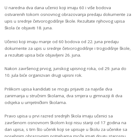
U naredna dva dana učenici koji imaju 60 i više bodova
ostvarenih tokom osnovnog obrazovanja predaju dokumente za
upis u srednje četvorogodišnje škole. Rezultate njihovog upisa
škola će objaviti 18. juna.
Učenici koji imaju manje od 60 bodova od 22. juna predaju
dokumente za upis u srednje četvorogodišnje i trogodišnje škole,
a rezultati upisa biće objavljeni 26. juna.
Nakon završenog prvog, junskog upisnog roka, od 29. juna do
10. jula biće organizvan drugi upisni rok.
Prilikom upisa kandidati se mogu prijaviti za najviše dva
zanimanja u stručnim školama, dva smjera u gimnaziji ili dva
odsjeka u umjetničkim školama.
Pravo upisa u prvi razred srednjih škola imaju učenici sa
završenom osnovnom školom koji nisu stariji od 17 godina na
dan upisa, s tim što učenik koji se upisuje u školu za učenike sa
posebnim obrazovnim potrebama može imati drugu starosnu