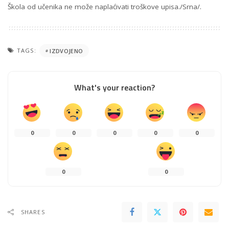
Škola od učenika ne može naplaćivati troškove upisa./Srna/.
TAGS:
IZDVOJENO
What's your reaction?
0
0
0
0
0
0
0
SHARES