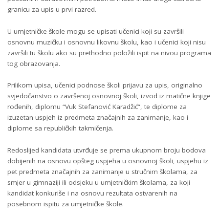
granicu za upis u prvi razred.
U umjetničke škole mogu se upisati učenici koji su završili
osnovnu muzičku i osnovnu likovnu školu, kao i učenici koji nisu
završili tu školu ako su prethodno položili ispit na nivou programa
tog obrazovanja.
Prilikom upisa, učenici podnose školi prijavu za upis, originalno
svjedočanstvo o završenoj osnovnoj školi, izvod iz matične knjige
rođenih, diplomu “Vuk Stefanović Karadžić”, te diplome za
izuzetan uspjeh iz predmeta značajnih za zanimanje, kao i
diplome sa republičkih takmičenja.
Redoslijed kandidata utvrđuje se prema ukupnom broju bodova
dobijenih na osnovu opšteg uspjeha u osnovnoj školi, uspjehu iz
pet predmeta značajnih za zanimanje u stručnim školama, za
smjer u gimnaziji ili odsjeku u umjetničkim školama, za koji
kandidat konkuriše i na osnovu rezultata ostvarenih na
posebnom ispitu za umjetničke škole.