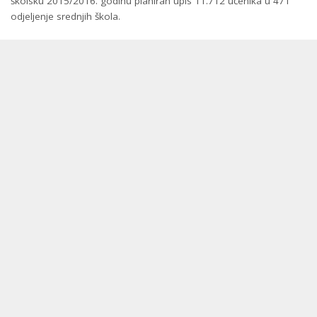
školsku 2015/2016. godinu planiran upis 11.712 učenika u 471
odjeljenje srednjih škola.