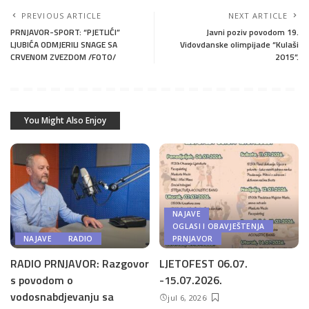
PREVIOUS ARTICLE
NEXT ARTICLE
PRNJAVOR-SPORT: “PJETLIĆI”
Javni poziv povodom 19.
LJUBIĆA ODMJERILI SNAGE SA
Vidovdanske olimpijade “Kulaši
CRVENOM ZVEZDOM /FOTO/
2015”.
You Might Also Enjoy
NAJAVE
OGLASI I OBAVJEŠTENJA
NAJAVE
RADIO
PRNJAVOR
RADIO PRNJAVOR: Razgovor
LJETOFEST 06.07.
s povodom o
-15.07.2026.
vodosnabdjevanju sa
jul 6, 2026