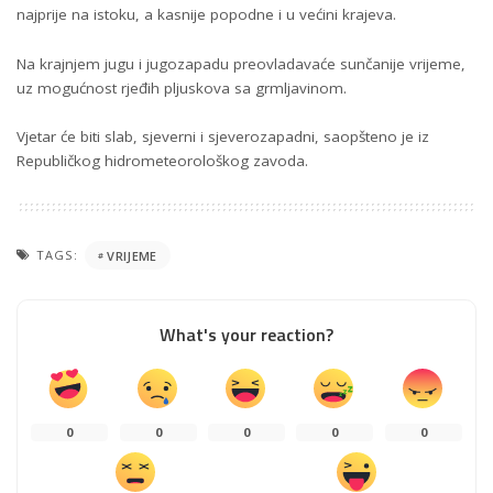
najprije na istoku, a kasnije popodne i u većini krajeva.
Na krajnjem jugu i jugozapadu preovladavaće sunčanije vrijeme,
uz mogućnost rjeđih pljuskova sa grmljavinom.
Vjetar će biti slab, sjeverni i sjeverozapadni, saopšteno je iz
Republičkog hidrometeorološkog zavoda.
TAGS:
VRIJEME
What's your reaction?
0
0
0
0
0