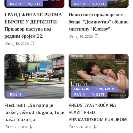
RS/BIH
VIJESTI
RS/BIH
VIJESTI
ГРАНД ФИНАЛЕ РИТМА
Нови сингл прњаворског
ЕВРОПЕ У ДЕРВЕНТИ-
бенда: “Деминутив” објавио
Прњавор наступа под
мистичну “Клетву”
редним бројем 22.
maj 19, 2026
maj 19, 2026
MAGAZIN
PRNJAVOR
RS/BIH
RS/BIH
VIJESTI
FlexCredit: „Sa nama je
PREDSTAVA “KUĆA NA
lakše“, više od slogana, to je
PLAŽI” PRED
naša filozofija
PRNJAVORSKOM PUBLIKOM
feb 25, 2026
feb 24, 2026