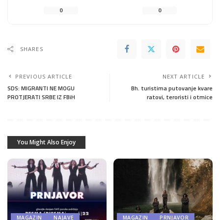
0
0
SHARES
PREVIOUS ARTICLE
NEXT ARTICLE
SDS: MIGRANTI NE MOGU
Bh. turistima putovanje kvare
PROTJERATI SRBE IZ FBiH
ratovi, teroristi i otmice
You Might Also Enjoy
MAGAZIN
NAJAVE
MAGAZIN
PRNJAVOR