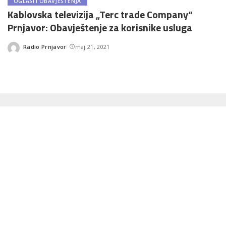
OGLASI I OBAVJEŠTENJA
Kablovska televizija „Terc trade Company“
Prnjavor: Obavještenje za korisnike usluga
Radio Prnjavor
maj 21, 2021
Posted
by