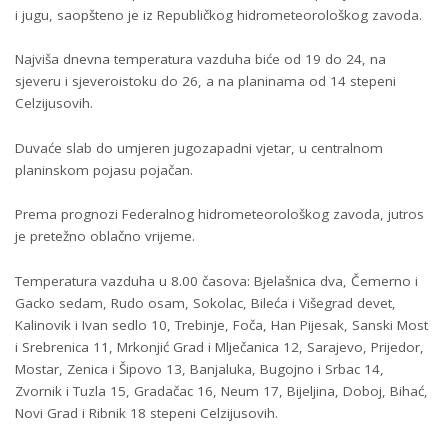
i jugu, saopšteno je iz Republičkog hidrometeorološkog zavoda.
Najviša dnevna temperatura vazduha biće od 19 do 24, na
sjeveru i sjeveroistoku do 26, a na planinama od 14 stepeni
Celzijusovih.
Duvaće slab do umjeren jugozapadni vjetar, u centralnom
planinskom pojasu pojačan.
Prema prognozi Federalnog hidrometeorološkog zavoda, jutros
je pretežno oblačno vrijeme.
Temperatura vazduha u 8.00 časova: Bjelašnica dva, Čemerno i
Gacko sedam, Rudo osam, Sokolac, Bileća i Višegrad devet,
Kalinovik i Ivan sedlo 10, Trebinje, Foča, Han Pijesak, Sanski Most
i Srebrenica 11, Mrkonjić Grad i Mlječanica 12, Sarajevo, Prijedor,
Mostar, Zenica i Šipovo 13, Banjaluka, Bugojno i Srbac 14,
Zvornik i Tuzla 15, Gradačac 16, Neum 17, Bijeljina, Doboj, Bihać,
Novi Grad i Ribnik 18 stepeni Celzijusovih.