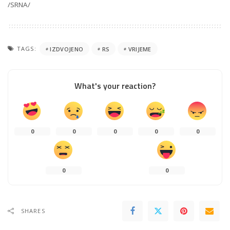
/SRNA/
TAGS:
IZDVOJENO
RS
VRIJEME
What's your reaction?
0
0
0
0
0
0
0
SHARES