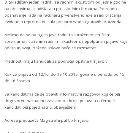
Skladištar- jedan radnik, sa radnim iskustvom od jedne godine
na poslovima skladištara u proizvodnim firmama. Potrebno
poznavanje rada na računaru prvenstveno exela radi praćenja
evidencija repromaterijsala poluproizvoda i gotovih proizvoda.
Molimo da se na oglas jave radnici sa traženim stručnim
spremama i traženim radnim iskustvom, nepotpune i prijave koje
ne ispunjavaju tražene uslove neće se razmatrati
Prednost imaju kandidati sa područja opštine Prnjavor.
Rok za prijavu od 12.10. do 19.10.2015. godine u periodu od 15
do 16 časova.
Sa kandidatima će se obaviti informativni razgovor koji će biti
dogovoren naknadno zavisno od broja prijava a o čemu će
kandidati biti pojedinačno obaviješteni.
Adresa preduzeća Magistralni put bb Prnjavor