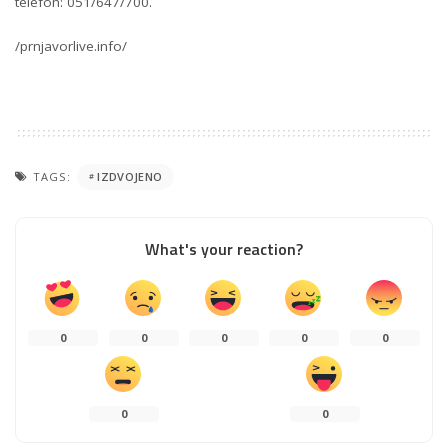
telefon: 051/647/700.
/prnjavorlive.info/
TAGS:
IZDVOJENO
What's your reaction?
0
0
0
0
0
0
0