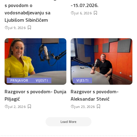
s povodom o
-15.07.2026.
vodosnabdjevanju sa
jul 6, 2026
Ljubišom Sibinčićem
jul 9, 2026
PRNJAVOR
VIJESTI
VIJESTI
Razgovor s povodom- Dunja
Razgovor s povodom-
Piljagić
Aleksandar Stević
jul 2, 2026
jun 23, 2026
Load More