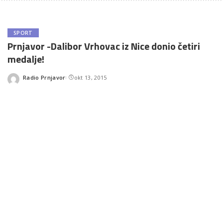
SPORT
Prnjavor -Dalibor Vrhovac iz Nice donio četiri
medalje!
Radio Prnjavor
okt 13, 2015
Posted
by