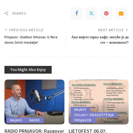
SHARES
PREVIOUS ARTICLE
NEXT ARTICLE
Prnjavor -Dalibor Vrhovac iz Nice
Ако пијете горку кафу, могуће је да
donio četiri medalje!
сте – психопата?!
You Might Also Enjoy
NAJAVE
OGLASI I OBAVJEŠTENJA
NAJAVE
RADIO
PRNJAVOR
RADIO PRNJAVOR: Razgovor
LJETOFEST 06.07.