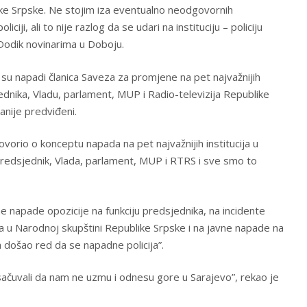
blike Srpske. Ne stojim iza eventualno neodgovornih
iciji, ali to nije razlog da se udari na instituciju – policiju
Dodik novinarima u Doboju.
 su napadi članica Saveza za promjene na pet najvažnijih
jednika, Vladu, parlament, MUP i Radio-televizija Republike
anije predviđeni.
ovorio o konceptu napada na pet najvažnijih institucija u
predsjednik, Vlada, parlament, MUP i RTRS i sve smo to
 napade opozicije na funkciju predsjednika, na incidente
a u Narodnoj skupštini Republike Srpske i na javne napade na
a došao red da se napadne policija”.
 sačuvali da nam ne uzmu i odnesu gore u Sarajevo”, rekao je