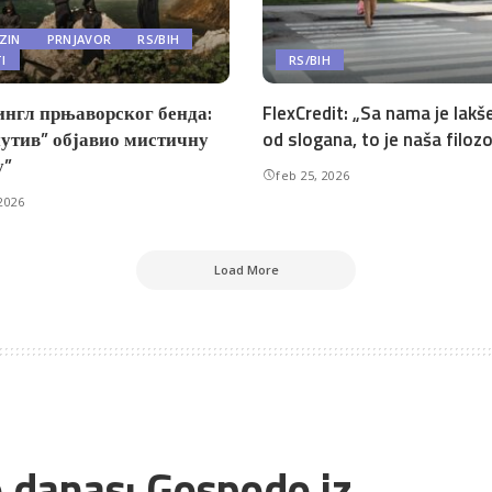
ZIN
PRNJAVOR
RS/BIH
TI
RS/BIH
ингл прњаворског бенда:
FlexCredit: „Sa nama je lakše
утив” објавио мистичну
od slogana, to je naša filozo
у”
feb 25, 2026
2026
Load More
o danas: Gospodo iz