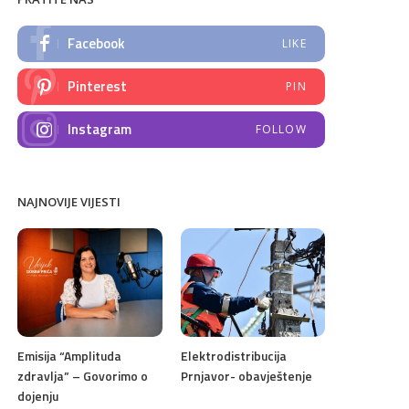
Facebook
LIKE
Pinterest
PIN
Instagram
FOLLOW
NAJNOVIJE VIJESTI
Emisija “Amplituda
Elektrodistribucija
zdravlja” – Govorimo o
Prnjavor- obavještenje
dojenju