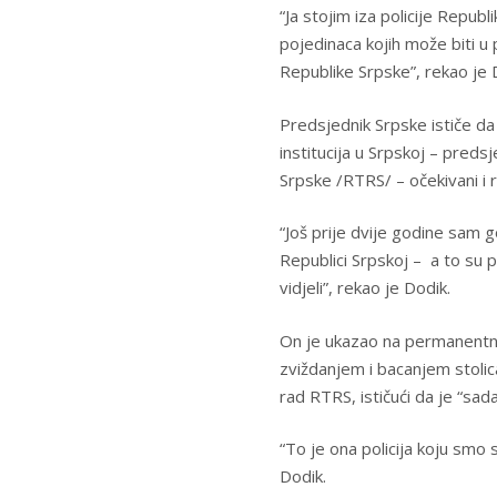
“Ja stojim iza policije Repu
pojedinaca kojih može biti u pol
Republike Srpske”, rekao je 
Predsjednik Srpske ističe da
institucija u Srpskoj – preds
Srpske /RTRS/ – očekivani i r
“Još prije dvije godine sam g
Republici Srpskoj – a to su 
vidjeli”, rekao je Dodik.
On je ukazao na permanentne
zviždanjem i bacanjem stolic
rad RTRS, ističući da je “sad
“To je ona policija koju smo
Dodik.