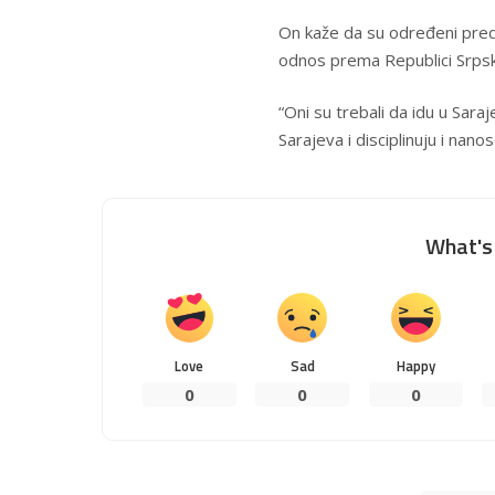
On kaže da su određeni pred
odnos prema Republici Srpskoj
“Oni su trebali da idu u Sara
Sarajeva i disciplinuju i nano
What's 
Love
Sad
Happy
0
0
0