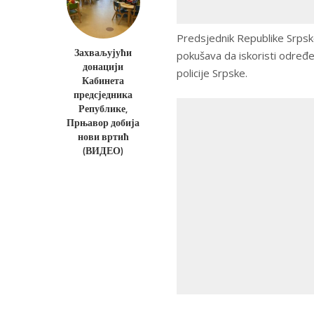
Predsjednik Republike Srpske 
Захваљујући
pokušava da iskoristi određe
донацији
policije Srpske.
Кабинета
предсједника
Републике,
Прњавор добија
нови вртић
(ВИДЕО)