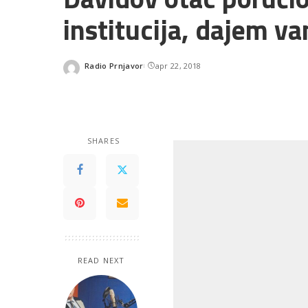
institucija, dajem v
Radio Prnjavor
apr 22, 2018
Posted
by
SHARES
READ NEXT