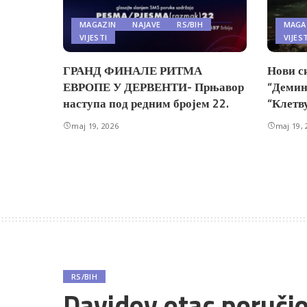
MAGAZIN
NAJAVE
RS/BIH
MAGA
VIJESTI
VIJES
ГРАНД ФИНАЛЕ РИТМА
Нови с
ЕВРОПЕ У ДЕРВЕНТИ- Прњавор
“Демин
наступа под редним бројем 22.
“Клетв
maj 19, 2026
maj 19, 
RS/BIH
Davidov otac poruči