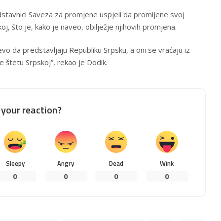
stavnici Saveza za promjene uspjeli da promijene svoj
, što je, kako je naveo, obilježje njihovih promjena.
jevo da predstavljaju Republiku Srpsku, a oni se vraćaju iz
se štetu Srpskoj”, rekao je Dodik.
your reaction?
Sleepy
Angry
Dead
Wink
0
0
0
0