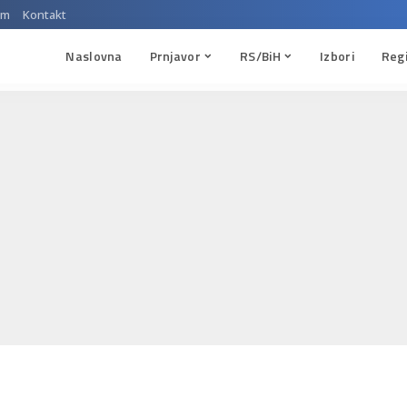
um
Kontakt
Naslovna
Prnjavor
RS/BiH
Izbori
Reg