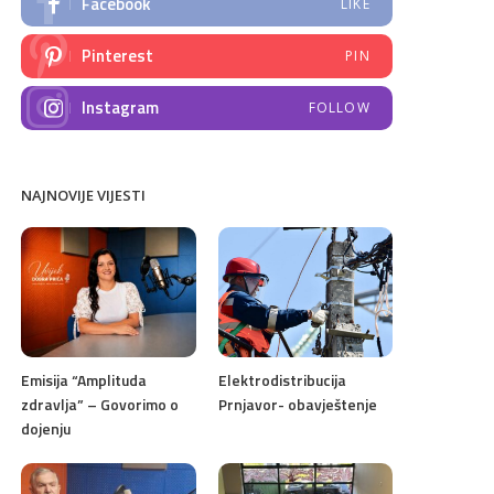
Facebook
LIKE
Pinterest
PIN
Instagram
FOLLOW
NAJNOVIJE VIJESTI
Emisija “Amplituda
Elektrodistribucija
zdravlja” – Govorimo o
Prnjavor- obavještenje
dojenju