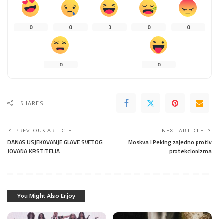
0
0
0
0
0
0
0
SHARES
PREVIOUS ARTICLE
NEXT ARTICLE
DANAS USJEKOVANJE GLAVE SVETOG
Moskva i Peking zajedno protiv
JOVANA KRSTITELJA
protekcionizma
You Might Also Enjoy