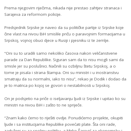
Prema njegovim riječima, nikada nije prestao zahtjev stranaca i
Sarajeva za reformom policije.
Predsjednik Srpske je naveo da su političke partije iz Srpske koje
čine vlast na nivou BiH smislile priču o paravojnim formacijama u
Srpskoj, vojnoj obuci djece u Rusiji i pjesniku iz te zemlje.
“Oni su to uradili samo nekoliko časova nakon veličanstvene
parade za Dan Republike. Siguran sam da to nisu mogli sami da
smisle jer su poslušnici. Načinili su ozbiljnu štetu Srpskoj, a o
tome je pisala i strana štampa. Oni su ministri i u inostranstvu
smatraju da su normalni, iako to nisu”, rekao je Dodik i dodao da
je to matrica po kojoj se govori o nestabilnosti u Srpskoj.
On je podsjetio na priče o iseljavanju ljudi iz Srpske i upitao ko su
ministri na nivou BiH i zašto to ne spriječe.
“Znam kako ćemo to riješiti ovdje. Ponudićemo projekte, okupiti
ljude i sa institucijama Republike povećati plate. Šta oni rade,
zaduženi su za spoljnu politiku, a Mirko Šarović za ekonomsku i