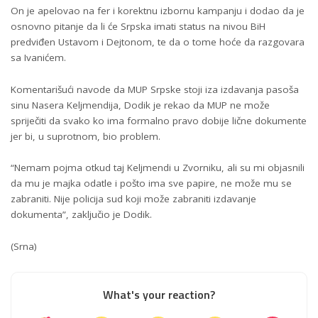
On je apelovao na fer i korektnu izbornu kampanju i dodao da je
osnovno pitanje da li će Srpska imati status na nivou BiH
predviđen Ustavom i Dejtonom, te da o tome hoće da razgovara
sa Ivanićem.
Komentarišući navode da MUP Srpske stoji iza izdavanja pasoša
sinu Nasera Keljmendija, Dodik je rekao da MUP ne može
spriječiti da svako ko ima formalno pravo dobije lične dokumente
jer bi, u suprotnom, bio problem.
“Nemam pojma otkud taj Keljmendi u Zvorniku, ali su mi objasnili
da mu je majka odatle i pošto ima sve papire, ne može mu se
zabraniti. Nije policija sud koji može zabraniti izdavanje
dokumenta”, zaključio je Dodik.
(Srna)
What's your reaction?