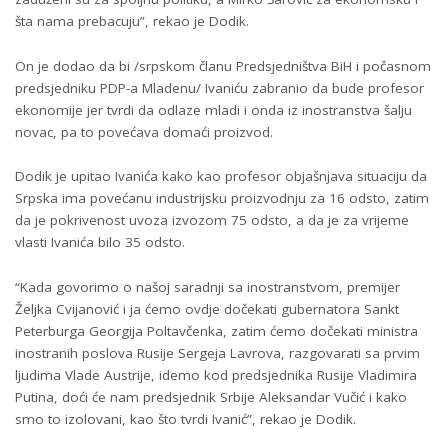
šta nama prebacuju”, rekao je Dodik.
On je dodao da bi /srpskom članu Predsjedništva BiH i počasnom
predsjedniku PDP-a Mladenu/ Ivaniću zabranio da bude profesor
ekonomije jer tvrdi da odlaze mladi i onda iz inostranstva šalju
novac, pa to povećava domaći proizvod.
Dodik je upitao Ivanića kako kao profesor objašnjava situaciju da
Srpska ima povećanu industrijsku proizvodnju za 16 odsto, zatim
da je pokrivenost uvoza izvozom 75 odsto, a da je za vrijeme
vlasti Ivanića bilo 35 odsto.
“Kada govorimo o našoj saradnji sa inostranstvom, premijer
Željka Cvijanović i ja ćemo ovdje dočekati gubernatora Sankt
Peterburga Georgija Poltavčenka, zatim ćemo dočekati ministra
inostranih poslova Rusije Sergeja Lavrova, razgovarati sa prvim
ljudima Vlade Austrije, idemo kod predsjednika Rusije Vladimira
Putina, doći će nam predsjednik Srbije Aleksandar Vučić i kako
smo to izolovani, kao što tvrdi Ivanić”, rekao je Dodik.