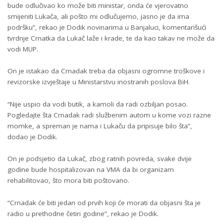
bude odlučivao ko može biti ministar, onda će vjerovatno
smijeniti Lukača, ali pošto mi odlučujemo, jasno je da ima
podršku”, rekao je Dodik novinarima u Banjaluci, komentarišući
tvrdnje Crnatka da Lukač laže i krade, te da kao takav ne može da
vodi MUP.
On je istakao da Crnadak treba da objasni ogromne troškove i
revizorske izvještaje u Ministarstvu inostranih poslova BiH.
“Nije uspio da vodi butik, a kamoli da radi ozbiljan posao.
Pogledajte šta Crnadak radi službenim autom u kome vozi razne
momke, a spreman je nama i Lukaču da pripisuje bilo šta”,
dodao je Dodik.
On je podsjetio da Lukač, zbog ratnih povreda, svake dvije
godine bude hospitalizovan na VMA da bi organizam
rehabilitovao, što mora biti poštovano.
“Crnadak će biti jedan od prvih koji će morati da objasni šta je
radio u prethodne četiri godine”, rekao je Dodik.