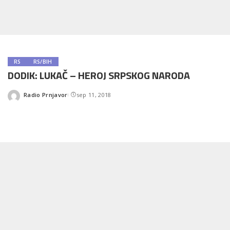
RS
RS/BIH
DODIK: LUKAČ – HEROJ SRPSKOG NARODA
Radio Prnjavor
sep 11, 2018
Posted
by