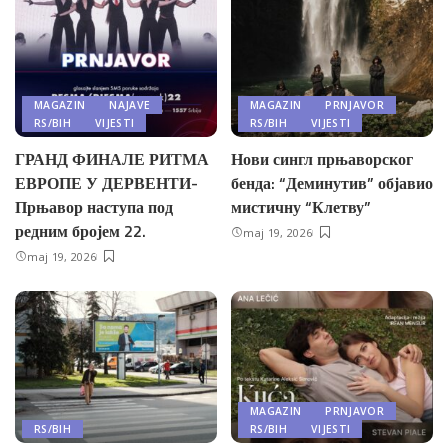
MAGAZIN
NAJAVE
MAGAZIN
PRNJAVOR
RS/BIH
VIJESTI
RS/BIH
VIJESTI
ГРАНД ФИНАЛЕ РИТМА
Нови сингл прњаворског
ЕВРОПЕ У ДЕРВЕНТИ-
бенда: “Деминутив” објавио
Прњавор наступа под
мистичну “Клетву”
редним бројем 22.
maj 19, 2026
maj 19, 2026
MAGAZIN
PRNJAVOR
RS/BIH
RS/BIH
VIJESTI