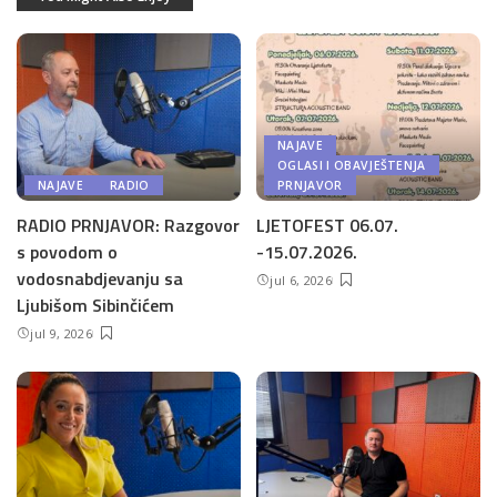
NAJAVE
OGLASI I OBAVJEŠTENJA
NAJAVE
RADIO
PRNJAVOR
RADIO PRNJAVOR: Razgovor
LJETOFEST 06.07.
s povodom o
-15.07.2026.
vodosnabdjevanju sa
jul 6, 2026
Ljubišom Sibinčićem
jul 9, 2026