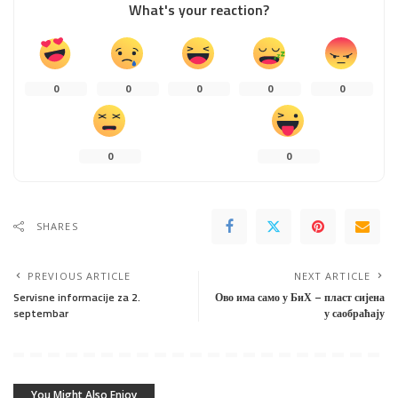
What's your reaction?
0
0
0
0
0
0
0
SHARES
PREVIOUS ARTICLE
NEXT ARTICLE
Servisne informacije za 2.
Ово има само у БиХ – пласт сијена
septembar
у саобраћају
You Might Also Enjoy