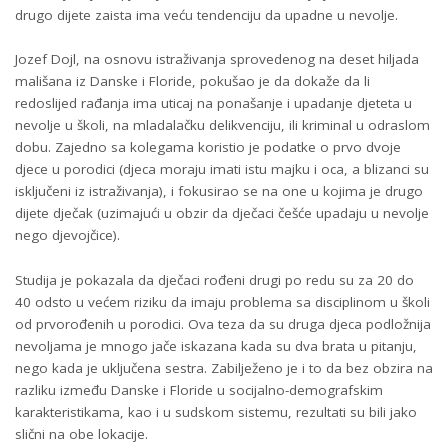
drugo dijete zaista ima veću tendenciju da upadne u nevolje.
Jozef Dojl, na osnovu istraživanja sprovedenog na deset hiljada
mališana iz Danske i Floride, pokušao je da dokaže da li
redoslijed rađanja ima uticaj na ponašanje i upadanje djeteta u
nevolje u školi, na mladalačku delikvenciju, ili kriminal u odraslom
dobu. Zajedno sa kolegama koristio je podatke o prvo dvoje
djece u porodici (djeca moraju imati istu majku i oca, a blizanci su
isključeni iz istraživanja), i fokusirao se na one u kojima je drugo
dijete dječak (uzimajući u obzir da dječaci češće upadaju u nevolje
nego djevojčice).
Studija je pokazala da dječaci rođeni drugi po redu su za 20 do
40 odsto u većem riziku da imaju problema sa disciplinom u školi
od prvorođenih u porodici. Ova teza da su druga djeca podložnija
nevoljama je mnogo jače iskazana kada su dva brata u pitanju,
nego kada je uključena sestra. Zabilježeno je i to da bez obzira na
razliku između Danske i Floride u socijalno-demografskim
karakteristikama, kao i u sudskom sistemu, rezultati su bili jako
slični na obe lokacije.