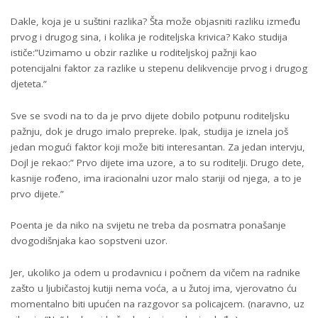
Dakle, koja je u suštini razlika? Šta može objasniti razliku između
prvog i drugog sina, i kolika je roditeljska krivica? Kako studija
ističe:”Uzimamo u obzir razlike u roditeljskoj pažnji kao
potencijalni faktor za razlike u stepenu delikvencije prvog i drugog
djeteta.”
Sve se svodi na to da je prvo dijete dobilo potpunu roditeljsku
pažnju, dok je drugo imalo prepreke. Ipak, studija je iznela još
jedan mogući faktor koji može biti interesantan. Za jedan intervju,
Dojl je rekao:” Prvo dijete ima uzore, a to su roditelji. Drugo dete,
kasnije rođeno, ima iracionalni uzor malo stariji od njega, a to je
prvo dijete.”
Poenta je da niko na svijetu ne treba da posmatra ponašanje
dvogodišnjaka kao sopstveni uzor.
Jer, ukoliko ja odem u prodavnicu i počnem da vičem na radnike
zašto u ljubičastoj kutiji nema voća, a u žutoj ima, vjerovatno ću
momentalno biti upućen na razgovor sa policajcem. (naravno, uz