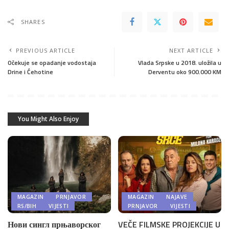
SHARES
PREVIOUS ARTICLE
NEXT ARTICLE
Očekuje se opadanje vodostaja
Vlada Srpske u 2018. uložila u
Drine i Ćehotine
Derventu oko 900.000 KM
You Might Also Enjoy
MAGAZIN
PRNJAVOR
MAGAZIN
NAJAVE
RS/BIH
VIJESTI
PRNJAVOR
VIJESTI
Нови сингл прњаворског
VEČE FILMSKE PROJEKCIJE U