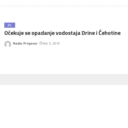
RS
Očekuje se opadanje vodostaja Drine i Ćehotine
Radio Prnjavor
feb 5, 2019
Posted
by