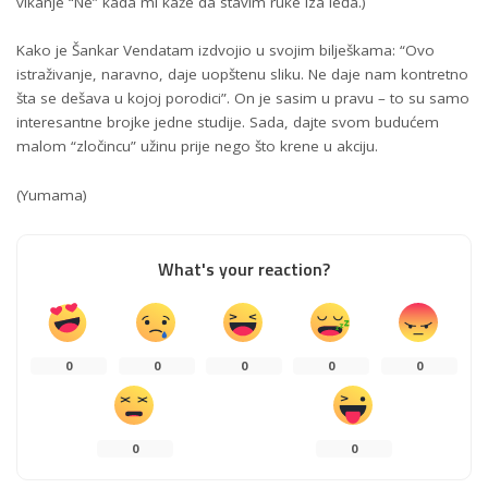
vikanje “Ne” kada mi kaže da stavim ruke iza leđa.)
Kako je Šankar Vendatam izdvojio u svojim bilješkama: “Ovo
istraživanje, naravno, daje uopštenu sliku. Ne daje nam kontretno
šta se dešava u kojoj porodici”. On je sasim u pravu – to su samo
interesantne brojke jedne studije. Sada, dajte svom budućem
malom “zločincu” užinu prije nego što krene u akciju.
(Yumama)
What's your reaction?
0
0
0
0
0
0
0