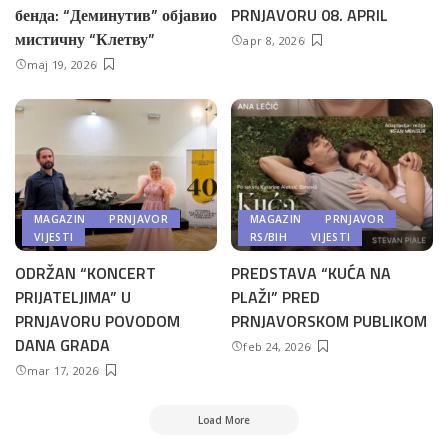
бенда: “Деминутив” објавио
PRNJAVORU 08. APRIL
мистичну “Клетву”
apr 8, 2026
maj 19, 2026
MAGAZIN
PRNJAVOR
MAGAZIN
PRNJAVOR
VIJESTI
RS/BIH
VIJESTI
ODRŽAN “KONCERT
PREDSTAVA “KUĆA NA
PRIJATELJIMA” U
PLAŽI” PRED
PRNJAVORU POVODOM
PRNJAVORSKOM PUBLIKOM
DANA GRADA
feb 24, 2026
mar 17, 2026
Load More