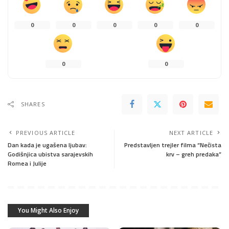
0
0
0
0
0
0
0
SHARES
PREVIOUS ARTICLE
NEXT ARTICLE
Dan kada je ugašena ljubav:
Predstavljen trejler filma “Nečista
Godišnjica ubistva sarajevskih
krv – greh predaka”
Romea i Julije
You Might Also Enjoy