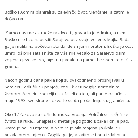
Boško i Admira planirali su zajednički život, vjenčanje, a zatim je
došao rat…
“Samo nas metak može razdvojiti”, govorila je Admira, a njen
Boško nije htio napustiti Sarajevo bez svoje voljene. Majka Rada
ga je molila na početku rata da ide s njom i bratom. Bošku je otac
umro još prije rata i ništa ga više nije vezalo za Sarajevo osim
voljene djevojke. No, nije mu padalo na pamet bez Admire otići iz
grada…
Nakon godinu dana pakla koji su svakodnevno proživljavali u
Sarajevu, odlučili su pobjeći, otići i živjeti negdje normalnim
životom. Admirini roditelji nisu željeli da idu, ali par je odlučio. U
maju 1993. sve strane dozvolile su da prođu liniju razgraničenja.
Oko 17 časova su došli do mosta Vrbanja. Potrčali su, držeći se
čvrsto za ruke… Snajperski metak je pogodio Boška i on je pao.
Umro je na licu mjesta, a Admira je bila ranjena. Jaukala je i
puzala prema njemu. Zagrlila ga je, a zatim je i ona izdahnula