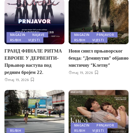
MAGAZIN
NAJAVE
MAGAZIN
PRNJAVOR
RS/BIH
VIJESTI
RS/BIH
VIJESTI
ГРАНД ФИНАЛЕ РИТМА
Нови сингл прњаворског
ЕВРОПЕ У ДЕРВЕНТИ-
бенда: “Деминутив” објавио
Прњавор наступа под
мистичну “Клетву”
редним бројем 22.
maj 19, 2026
maj 19, 2026
MAGAZIN
PRNJAVOR
RS/BIH
RS/BIH
VIJESTI