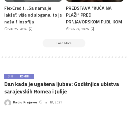
FlexCredit: „Sa nama je
PREDSTAVA “KUĆA NA
lakše“, više od slogana, to je
PLAŽI” PRED
naša filozofija
PRNJAVORSKOM PUBLIKOM
feb 25, 2026
feb 24, 2026
Load More
BIH
RS/BIH
Dan kada je ugašena ljubav: Godišnjica ubistva
sarajevskih Romea i Julije
Radio Prnjavor
maj 18, 2021
Posted
by