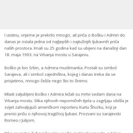
I uistinu, vrijeme je prekrilo mnogo, ali priča o Bošku i Admiri do
danas je ostala jedna od najljepših i najtužnijih ljubavnih priča
naših prostora. Imali su 25 godina kad su ubijeni na današnji dan
18. maja 1993. na Vrbanja mostu u Sarajevu.
Boško je bio Srbin, a Admira muslimanka. Postali su simbol
Sarajeva, ali i simbol zajedništva, kojeg i danas treba da se
prisjetimo, mnogo češće nego što to činimo.
Mladi zaljubljeni Boško i Admira ležali su mrtvi sedam dana na
Vrbanja mostu. Slika njihovih nepomičnih tijela u zagrljaju obišla je
svijet zahvaljujući američkom reporteru Kurtu Šhorku, koji je
prenio priču o njihovoj tragičnoj ljubavi. Prozvani su sarajevski
Romeo i Julijom.