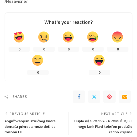
/Nezavisne/
What's your reaction?
0
0
0
0
0
0
0
SHARES
PREVIOUS ARTICLE
NEXT ARTICLE
Angažovanjem stručnog kadra
Duplo više POZIVA ZA POMOĆ DJECI
domaća privreda može doći do
nego lani: Plavi telefon produžio
miliona EU
radno vrijeme