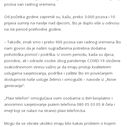
poziva van radnog vremena.
Od početka godine zaprimili su, kažu, preko 3.000 poziva i 10
prijava sumnji na nasilje nad djecom, što je duplo više u odnosu
na isti period prethodne godine.
– Takođe, imali smo i preko 900 poziva van radnog vremena što
nam govori da je našim sugrađanima potrebna dodatna
psihološka pomoć i podrška. U ovom periodu, kada su djeca,
porodice, ali i odrasle osobe zbog pandemije COVID-19 izložene
svakodnevnom stresu važno je da imaju pristup kvalitetnim
uslugama savjetovanja, podrške i zaštite što im povećanjem
dostupnosti naše usluge želimo i omogućiti – navode iz „Nove
generacije“.
„Plavi telefon“ omogućava svim osobama iz BiH besplatno i
anonimno savjetovanje putem telefona 080 05 03 05 ili četa i
imejl koji se nalazi na stranici plavi telefon.ba.
Mogu da se obrate ukoliko imaju bilo kakav problem o kojem