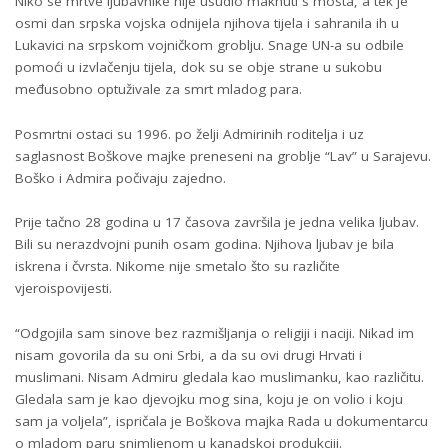
Niko se mrtve ljubavnike nije usudio maknuti s mosta, a tek je
osmi dan srpska vojska odnijela njihova tijela i sahranila ih u
Lukavici na srpskom vojničkom groblju. Snage UN-a su odbile
pomoći u izvlačenju tijela, dok su se obje strane u sukobu
međusobno optuživale za smrt mladog para.
Posmrtni ostaci su 1996. po želji Admirinih roditelja i uz
saglasnost Boškove majke preneseni na groblje “Lav” u Sarajevu.
Boško i Admira počivaju zajedno.
Prije tačno 28 godina u 17 časova završila je jedna velika ljubav.
Bili su nerazdvojni punih osam godina. Njihova ljubav je bila
iskrena i čvrsta. Nikome nije smetalo što su različite
vjeroispovijesti.
“Odgojila sam sinove bez razmišljanja o religiji i naciji. Nikad im
nisam govorila da su oni Srbi, a da su ovi drugi Hrvati i
muslimani. Nisam Admiru gledala kao muslimanku, kao različitu.
Gledala sam je kao djevojku mog sina, koju je on volio i koju
sam ja voljela”, ispričala je Boškova majka Rada u dokumentarcu
o mladom paru snimljenom u kanadskoj produkciji.