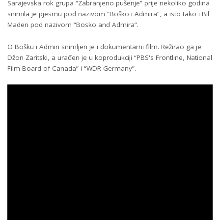
Sarajevska rok grupa “Zabranjeno pušenje” prije nekoliko godina
snimila je pjesmu pod nazivom “Boško i Admira”, a isto tako i Bil
Maden pod nazivom “Bosko and Admira”.
O Bošku i Admiri snimljen je i dokumentarni film. Režirao ga je
Džon Zaritski, a urađen je u koprodukciji “PBS's Frontline, National
Film Board of Canada” i “WDR Germany”.