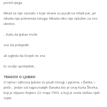
pored njega.
Nikad se nije saznalo s koje strane su pucali na mladi par, jer
nikada nije pokrenuta istraga. Nikada niko nije optužen za ovo
ubistvo.
…Kažu da ljubav može
sva zla pobijediti
ali izgleda da čovjek ne zna
to oružje upotrijebiti…
TRAGOVI O LJUBAVI
O njima i njihovoj ljubavi su pisali mnogi, i pjesme, i članke, i
priče… Jedan od najpoznatijih članaka bio je onaj Kurta Šhorka,
koji je objavio Rojters 23. maja 1993, a koji je onda obišao cijeli
svijet.