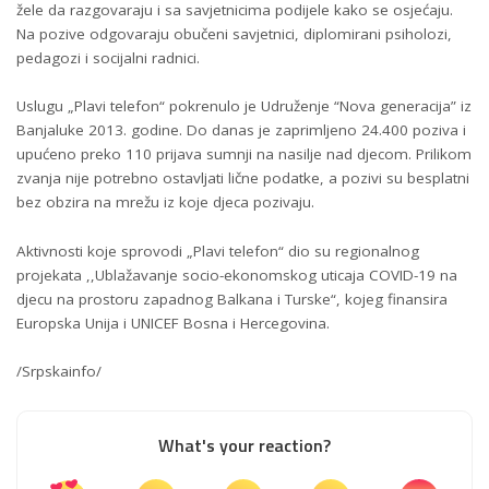
žele da razgovaraju i sa savjetnicima podijele kako se osjećaju.
Na pozive odgovaraju obučeni savjetnici, diplomirani psiholozi,
pedagozi i socijalni radnici.
Uslugu „Plavi telefon“ pokrenulo je Udruženje “Nova generacija” iz
Banjaluke 2013. godine. Do danas je zaprimljeno 24.400 poziva i
upućeno preko 110 prijava sumnji na nasilje nad djecom. Prilikom
zvanja nije potrebno ostavljati lične podatke, a pozivi su besplatni
bez obzira na mrežu iz koje djeca pozivaju.
Aktivnosti koje sprovodi „Plavi telefon“ dio su regionalnog
projekata ,,Ublažavanje socio-ekonomskog uticaja COVID-19 na
djecu na prostoru zapadnog Balkana i Turske“, kojeg finansira
Europska Unija i UNICEF Bosna i Hercegovina.
/Srpskainfo/
What's your reaction?