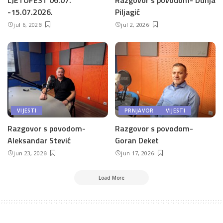
LJETOFEST 06.07.
Razgovor s povodom- Dunja
-15.07.2026.
Piljagić
jul 6, 2026
jul 2, 2026
VIJESTI
PRNJAVOR
VIJESTI
Razgovor s povodom-
Razgovor s povodom-
Aleksandar Stević
Goran Deket
jun 23, 2026
jun 17, 2026
Load More