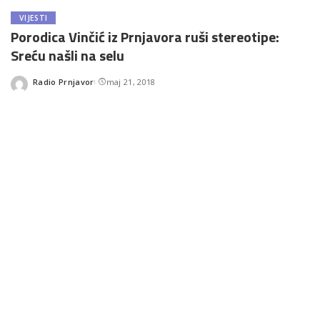
VIJESTI
Porodica Vinčić iz Prnjavora ruši stereotipe:
Sreću našli na selu
Radio Prnjavor
maj 21, 2018
Posted
by