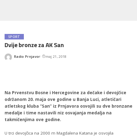
SPORT
Dvije bronze za AK San
Radio Prnjavor
maj 21, 2018
Posted
by
Na Prvenstvu Bosne i Hercegovine za dečake i devojčice
održanom 20. maja ove godine u Banja Luci, atletičari
atletskog kluba “San” iz Prnjavora osvojili su dve bronzane
medalje i time nastavili niz osvajanja medalja na
takmičenjima ove godine.
U trci devojčica na 2000 m Magdalena Katana je osvojila