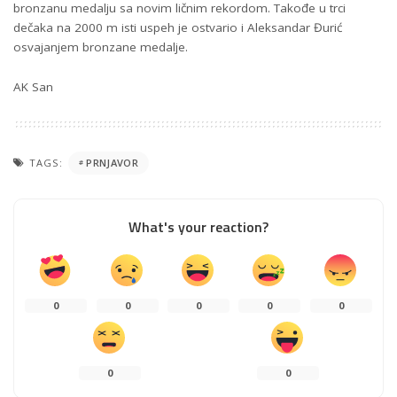
bronzanu medalju sa novim ličnim rekordom. Takođe u trci
dečaka na 2000 m isti uspeh je ostvario i Aleksandar Đurić
osvajanjem bronzane medalje.
AK San
TAGS:
PRNJAVOR
What's your reaction?
0
0
0
0
0
0
0