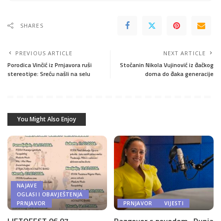
SHARES
PREVIOUS ARTICLE
NEXT ARTICLE
Porodica Vinčić iz Prnjavora ruši
Stočanin Nikola Vujinović iz đačkog
stereotipe: Sreću našli na selu
doma do đaka generacije
You Might Also Enjoy
NAJAVE
OGLASI I OBAVJEŠTENJA
PRNJAVOR
PRNJAVOR
VIJESTI