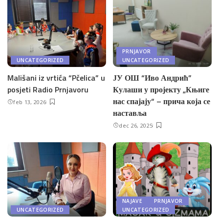
PRNJAVOR
UNCATEGORIZED
UNCATEGORIZED
Mališani iz vrtića “Pčelica” u
ЈУ ОШ “Иво Андрић”
posjeti Radio Prnjavoru
Кулаши у пројекту „Књиге
нас спајају“ – прича која се
feb 13, 2026
наставља
dec 26, 2025
NAJAVE
PRNJAVOR
UNCATEGORIZED
UNCATEGORIZED