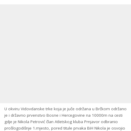
U okviru Vidovdanske trke koja je juče održana u Brčkom održano
je i državno prvenstvo Bosne i Hercegovine na 10000m na cesti
gdje je Nikola Petrović član Atletskog kluba Prnjavor odbranio
prošlogodišnje 1.mjesto, pored titule prvaka BiH Nikola je osvojio