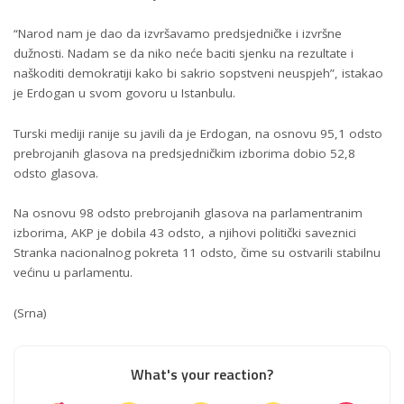
“Narod nam je dao da izvršavamo predsjedničke i izvršne
dužnosti. Nadam se da niko neće baciti sjenku na rezultate i
naškoditi demokratiji kako bi sakrio sopstveni neuspjeh”, istakao
je Erdogan u svom govoru u Istanbulu.
Turski mediji ranije su javili da je Erdogan, na osnovu 95,1 odsto
prebrojanih glasova na predsjedničkim izborima dobio 52,8
odsto glasova.
Na osnovu 98 odsto prebrojanih glasova na parlamentranim
izborima, AKP je dobila 43 odsto, a njihovi politički saveznici
Stranka nacionalnog pokreta 11 odsto, čime su ostvarili stabilnu
većinu u parlamentu.
(Srna)
What's your reaction?