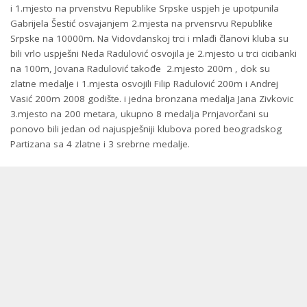
i 1.mjesto na prvenstvu Republike Srpske uspjeh je upotpunila
Gabrijela Šestić osvajanjem 2.mjesta na prvensrvu Republike
Srpske na 10000m. Na Vidovdanskoj trci i mlađi članovi kluba su
bili vrlo uspješni Neda Radulović osvojila je 2.mjesto u trci cicibanki
na 100m, Jovana Radulović takođe 2.mjesto 200m , dok su
zlatne medalje i 1.mjesta osvojili Filip Radulović 200m i Andrej
Vasić 200m 2008 godište. i jedna bronzana medalja Jana Zivkovic
3.mjesto na 200 metara, ukupno 8 medalja Prnjavorčani su
ponovo bili jedan od najuspješniji klubova pored beogradskog
Partizana sa 4 zlatne i 3 srebrne medalje.