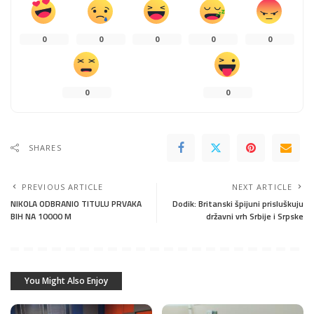
0
0
0
0
0
0
0
SHARES
PREVIOUS ARTICLE
NEXT ARTICLE
NIKOLA ODBRANIO TITULU PRVAKA
Dodik: Britanski špijuni prisluškuju
BIH NA 10000 M
državni vrh Srbije i Srpske
You Might Also Enjoy