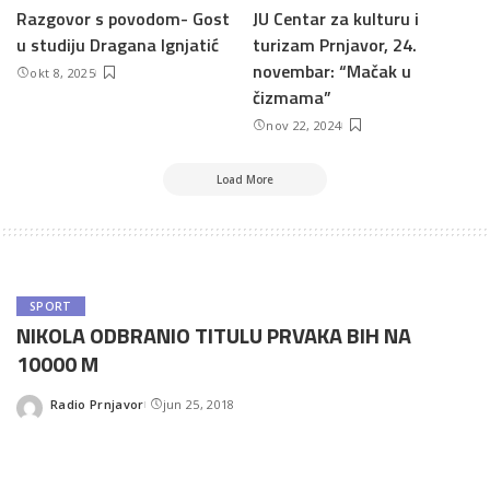
Razgovor s povodom- Gost
JU Centar za kulturu i
u studiju Dragana Ignjatić
turizam Prnjavor, 24.
novembar: “Mačak u
okt 8, 2025
čizmama”
nov 22, 2024
Load More
SPORT
NIKOLA ODBRANIO TITULU PRVAKA BIH NA
10000 M
Radio Prnjavor
jun 25, 2018
Posted
by