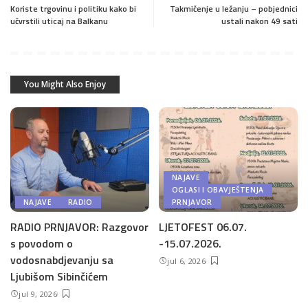
Koriste trgovinu i politiku kako bi
Takmičenje u ležanju – pobjednici
učvrstili uticaj na Balkanu
ustali nakon 49 sati
You Might Also Enjoy
NAJAVE
OGLASI I OBAVJEŠTENJA
NAJAVE
RADIO
PRNJAVOR
RADIO PRNJAVOR: Razgovor
LJETOFEST 06.07.
s povodom o
-15.07.2026.
vodosnabdjevanju sa
jul 6, 2026
Ljubišom Sibinčićem
jul 9, 2026