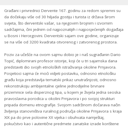
Građani i privrednici Dervente 167. godinu za redom spremni su
da dočekaju više od 30 hiljada gostiju i turista iz država širom
svijeta, što derventski vašar, sa njegovim brojnim i izvornim
sadržajima, čini jednim od najpoznatijih i najposjećenijih događaja
u Bosni i Hercegovini. Derventski sajam ove godine, organizuje
se na više od 3200 kvadrata otvorenog i zatvorenog prostora.
Poziv za učešće na ovom sajmu dobio je i naš sugrađanin Dario
Topić, diplomirani profesor istorije, koji će u tri sajamska dana
predstaviti dio svojih etnoloških istraživanja okoline Prnjavora.
Posjetioci sajma će moći vidjeti postavku, odnosno etnološku
građu koja predstavlja tematski prikaz unutrašnjosti, odnosno
rekonstrukciju ambijentalne cjeline jednodijelne brvnare
prizemnice sela disperznog tipa, u kojem je živjela jedna seoska
pravoslavna porodica u okolini Prnjavora i po svojoj strukturi
pripada domenu etnografije. Svojom sadržinom dočarava način
življenja stanovništva ruralnog područja okoline Prnjavora s kraja
XIX pa do prve polovine XX vijeka i obuhvata namještaj,
pokućstvo kao i autentične predmete zanatske izrade korištene