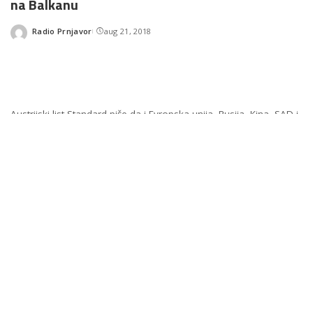
na Balkanu
Radio Prnjavor
aug 21, 2018
Posted
by
Austrijski list Standard piše da i Evropska unija, Rusija, Kina, SAD i
Turska koriste trgovinu i politiku kako bi učvrstili uticaj na Balkanu.