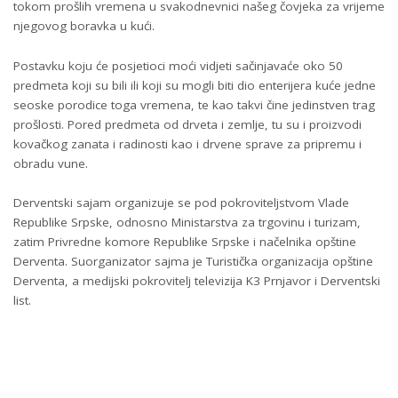
tokom prošlih vremena u svakodnevnici našeg čovjeka za vrijeme
njegovog boravka u kući.
Postavku koju će posjetioci moći vidjeti sačinjavaće oko 50
predmeta koji su bili ili koji su mogli biti dio enterijera kuće jedne
seoske porodice toga vremena, te kao takvi čine jedinstven trag
prošlosti. Pored predmeta od drveta i zemlje, tu su i proizvodi
kovačkog zanata i radinosti kao i drvene sprave za pripremu i
obradu vune.
Derventski sajam organizuje se pod pokroviteljstvom Vlade
Republike Srpske, odnosno Ministarstva za trgovinu i turizam,
zatim Privredne komore Republike Srpske i načelnika opštine
Derventa. Suorganizator sajma je Turistička organizacija opštine
Derventa, a medijski pokrovitelj televizija K3 Prnjavor i Derventski
list.