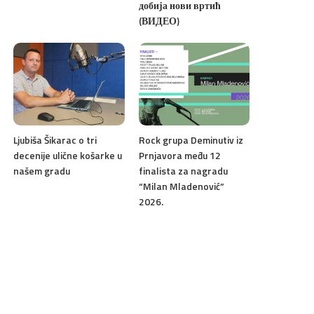
добија нови вртић
(ВИДЕО)
Ljubiša Šikarac o tri
Rock grupa Deminutiv iz
decenije ulične košarke u
Prnjavora među 12
našem gradu
finalista za nagradu
“Milan Mladenović”
2026.