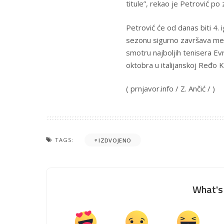
titule”, rekao je Petrović po
Petrović će od danas biti 4. 
sezonu sigurno završava međ
smotru najboljih tenisera E
oktobra u italijanskoj Ređo Ka
( prnjavor.info / Z. Ančić / )
TAGS:
IZDVOJENO
What's 