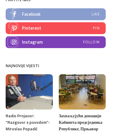
Facebook
LIKE
Pinterest
PIN
Instagram
FOLLOW
NAJNOVIJE VIJESTI
Radio Prnjavor:
Захваљујући донацији
“Razgovor s povodom”-
Кабинета предсједника
Miroslav Popadić
Републике, Прњавор