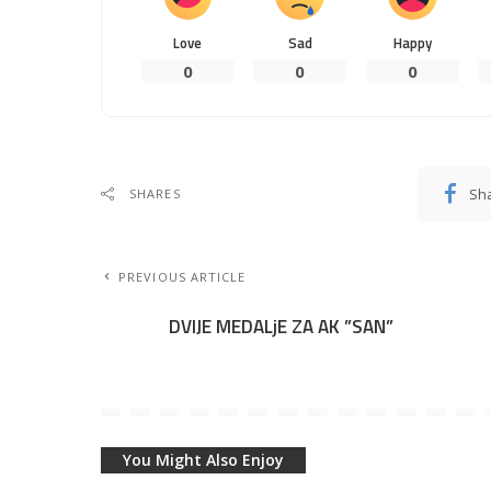
Love
Sad
Happy
0
0
0
Sh
SHARES
PREVIOUS ARTICLE
DVIJE MEDALjE ZA AK ”SAN”
You Might Also Enjoy