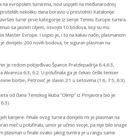
a na evropskim turnirima, novi uspjeh na međunarodnoj
 proteklih nekoliko dana boravio u prestolnici Katalonije
avršen turnir prve kategorije iz serije Tennis Europe turnira.
enuo sa jasnim ciljem, osvojiti 10 bodova, koji su mu
ni Master Evrope. I uspio je, i to na kakav način, plasmanom
u je donijelo 200 novih bodova, te siguran plasman na
nin je redom pobjeđivao Špance Pratdepadrija 6:4,6:3,
a Alvareza 6:3, 6:2. U polufinala ga je čekao češki teniser
ovne borbe, Petrović je slavio 2:1 u setovima (1:6, 7:5, 6:3).
seta od člana Teniskog kluba “Olimp” iz Prnjavora bio je
 6:3).
h karijere. Finale ovog turnira donijelo mi je plasman na
an meč u polufinalu, umor je učinio svoje, pa nije bilo snage
am plasman u finale ovako jakog turnira je u rangu same