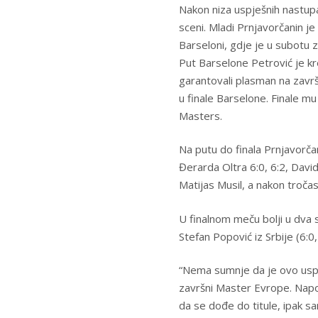
Nakon niza uspješnih nastup
sceni. Mladi Prnjavorčanin je
Barseloni, gdje je u subotu z
Put Barselone Petrović je kr
garantovali plasman na završ
u finale Barselone. Finale m
Masters.
Na putu do finala Prnjavorča
Đerarda Oltra 6:0, 6:2, David
Matijas Musil, a nakon tročas
U finalnom meču bolji u dva 
Stefan Popović iz Srbije (6:0,
“Nema sumnje da je ovo uspje
završni Master Evrope. Napor
da se dođe do titule, ipak s