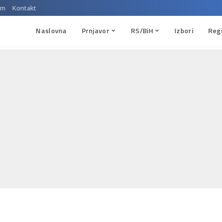
um
Kontakt
Naslovna
Prnjavor
RS/BiH
Izbori
Reg