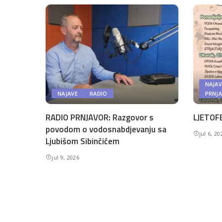
NAJAV
NAJAVE
RADIO
PRNJ
RADIO PRNJAVOR: Razgovor s
LJETOFE
povodom o vodosnabdjevanju sa
jul 6, 20
Ljubišom Sibinčićem
jul 9, 2026