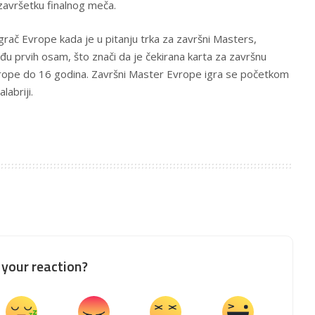
 završetku finalnog meča.
igrač Evrope kada je u pitanju trka za završni Masters,
u prvih osam, što znači da je čekirana karta za završnu
vrope do 16 godina. Završni Master Evrope igra se početkom
labriji.
your reaction?