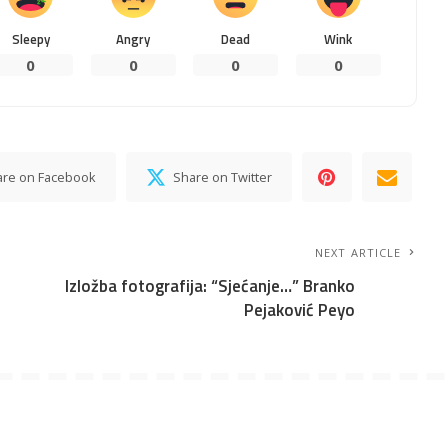
Sleepy
Angry
Dead
Wink
0
0
0
0
are on Facebook
Share on Twitter
NEXT ARTICLE
Izložba fotografija: “Sjećanje…” Branko
Pejaković Peyo