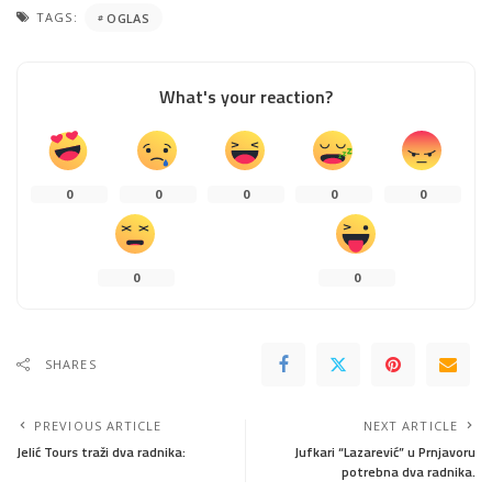
TAGS:
OGLAS
What's your reaction?
0
0
0
0
0
0
0
SHARES
PREVIOUS ARTICLE
NEXT ARTICLE
Jelić Tours traži dva radnika:
Jufkari “Lazarević” u Prnjavoru
potrebna dva radnika.