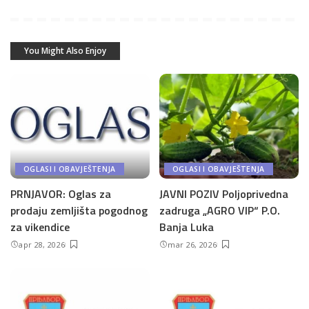
You Might Also Enjoy
OGLASI I OBAVJEŠTENJA
OGLASI I OBAVJEŠTENJA
PRNJAVOR: Oglas za
JAVNI POZIV Poljoprivedna
prodaju zemljišta pogodnog
zadruga „AGRO VIP“ P.O.
za vikendice
Banja Luka
apr 28, 2026
mar 26, 2026