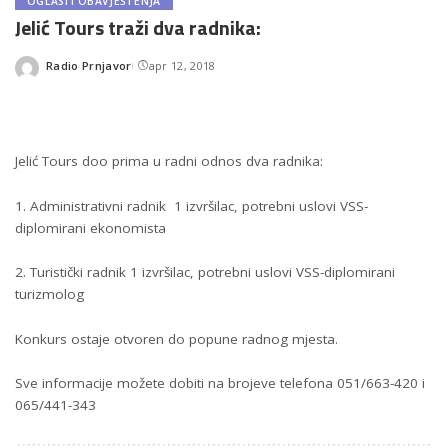
OGLASI I OBAVJEŠTENJA
Jelić Tours traži dva radnika:
Radio Prnjavor
apr 12, 2018
Posted
by
Jelić Tours doo prima u radni odnos dva radnika:
1. Administrativni radnik 1 izvršilac, potrebni uslovi VSS-
diplomirani ekonomista
2. Turistički radnik 1 izvršilac, potrebni uslovi VSS-diplomirani
turizmolog
Konkurs ostaje otvoren do popune radnog mjesta.
Sve informacije možete dobiti na brojeve telefona 051/663-420 i
065/441-343