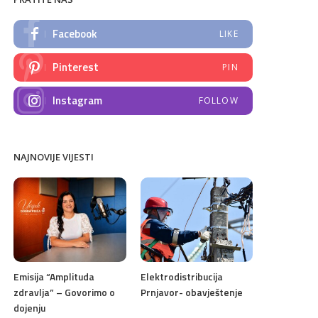
Facebook
LIKE
Pinterest
PIN
Instagram
FOLLOW
NAJNOVIJE VIJESTI
Emisija “Amplituda
Elektrodistribucija
zdravlja” – Govorimo o
Prnjavor- obavještenje
dojenju