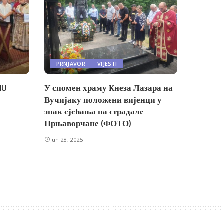
PRNJAVOR
VIJESTI
NU
У спомен храму Кнеза Лазара на
Вучијаку положени вијенци у
знак сјећања на страдале
Прњаворчане (ФОТО)
jun 28, 2025