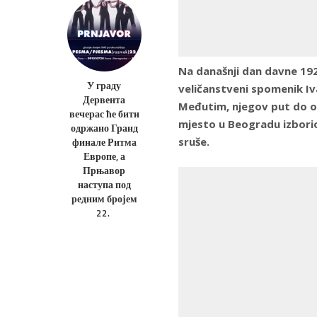
Na današnji dan davne 19
У граду
veličanstveni spomenik Iv
Дервента
Međutim, njegov put do ovo
вечерас ће бити
mjesto u Beogradu izborio 
одржано Гранд
sruše.
финале Ритма
Европе, а
Прњавор
наступа под
редним бројем
22.