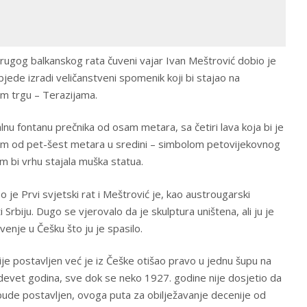
gog balkanskog rata čuveni vajar Ivan Meštrović dobio je
jede izradi veličanstveni spomenik koji bi stajao na
 trgu – Terazijama.
nu fontanu prečnika od osam metara, sa četiri lava koja bi je
om od pet-šest metara u sredini – simbolom petovijekovnog
m bi vrhu stajala muška statua.
je Prvi svjetski rat i Meštrović je, kao austrougarski
 Srbiju. Dugo se vjerovalo da je skulptura uništena, ali ju je
ivenje u Češku što ju je spasilo.
ije postavljen već je iz Češke otišao pravo u jednu šupu na
devet godina, sve dok se neko 1927. godine nije dosjetio da
ude postavljen, ovoga puta za obilježavanje decenije od