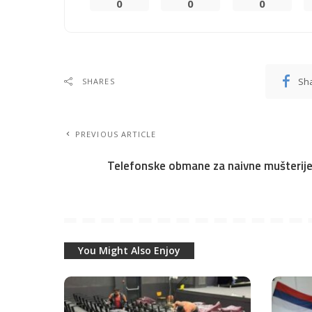
0
0
0
Sh
SHARES
PREVIOUS ARTICLE
Telefonske obmane za naivne mušterij
You Might Also Enjoy