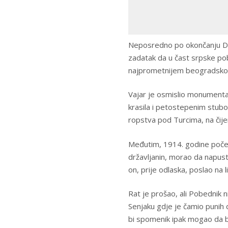
Neposredno po okončanju Dru
zadatak da u čast srpske pob
najprometnijem beogradskom
Vajar je osmislio monumental
krasila i petostepenim stub
ropstva pod Turcima, na čije
Međutim, 1914. godine počeo 
državljanin, morao da napusti
on, prije odlaska, poslao na l
Rat je prošao, ali Pobednik n
Senjaku gdje je čamio punih 
bi spomenik ipak mogao da b