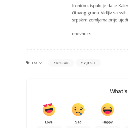
Ironično, ispalo je da je Ka
čitavog grada. Vidljiv sa svi
srpskim zemljama prije ujedi
dnevno.rs
TAGS:
REGION
VIJESTI
What's 
Love
Sad
Happy