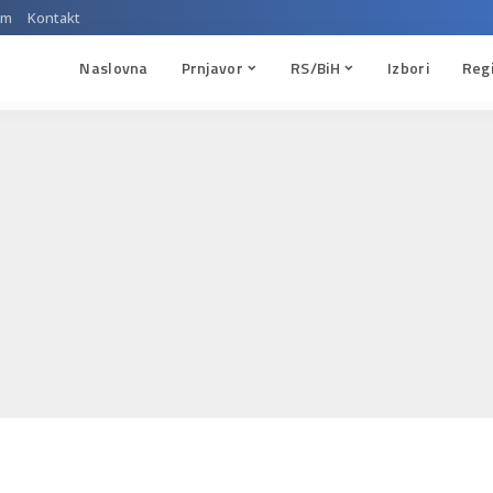
um
Kontakt
Naslovna
Prnjavor
RS/BiH
Izbori
Reg