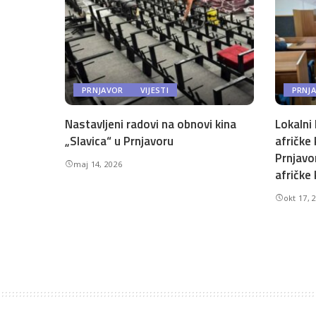
PRNJAVOR
VIJESTI
PRNJ
Nastavljeni radovi na obnovi kina
Lokalni 
„Slavica“ u Prnjavoru
afričke 
Prnjavo
maj 14, 2026
afričke 
okt 17, 