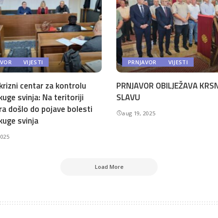
AVOR
VIJESTI
PRNJAVOR
VIJESTI
krizni centar za kontrolu
PRNJAVOR OBILJEŽAVA KRS
kuge svinja: Na teritoriji
SLAVU
ra došlo do pojave bolesti
aug 19, 2025
kuge svinja
2025
Load More