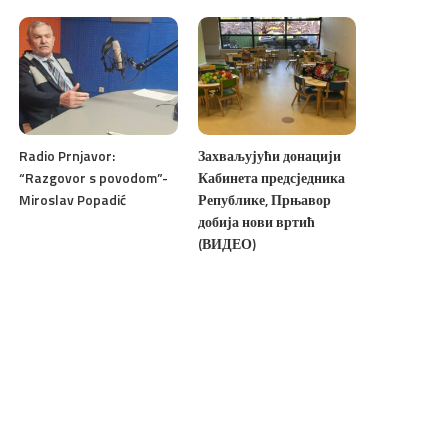
Radio Prnjavor:
Захваљујући донацији
“Razgovor s povodom”-
Кабинета предсједника
Miroslav Popadić
Републике, Прњавор
добија нови вртић
(ВИДЕО)