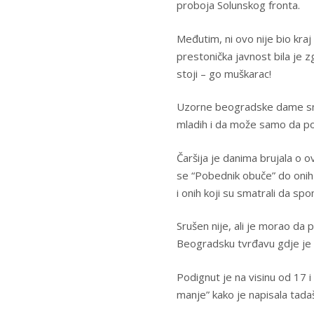
proboja Solunskog fronta.
Međutim, ni ovo nije bio kra
prestonička javnost bila je
stoji – go muškarac!
Uzorne beogradske dame sma
mladih i da može samo da po
Čaršija je danima brujala o ov
se “Pobednik obuče” do onih d
i onih koji su smatrali da sp
Srušen nije, ali je morao da 
Beogradsku tvrđavu gdje je 
Podignut je na visinu od 17 i
manje” kako je napisala tadaš