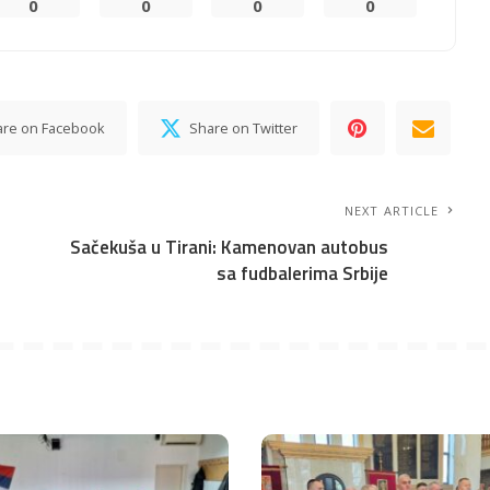
0
0
0
0
are on Facebook
Share on Twitter
NEXT ARTICLE
Sačekuša u Tirani: Kamenovan autobus
e
sa fudbalerima Srbije