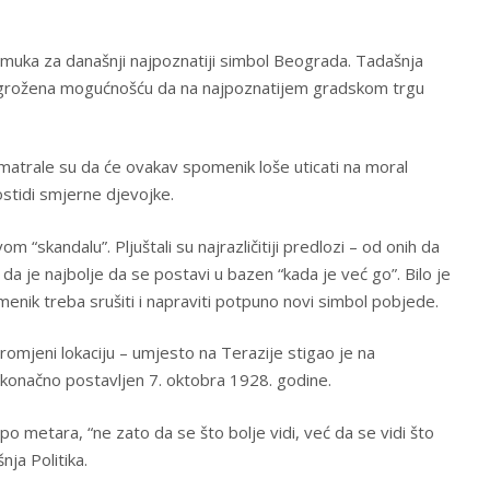
j muka za današnji najpoznatiji simbol Beograda. Tadašnja
 zgrožena mogućnošću da na najpoznatijem gradskom trgu
trale su da će ovakav spomenik loše uticati na moral
stidi smjerne djevojke.
om “skandalu”. Pljuštali su najrazličitiji predlozi – od onih da
a je najbolje da se postavi u bazen “kada je već go”. Bilo je
omenik treba srušiti i napraviti potpuno novi simbol pobjede.
promjeni lokaciju – umjesto na Terazije stigao je na
konačno postavljen 7. oktobra 1928. godine.
 po metara, “ne zato da se što bolje vidi, već da se vidi što
nja Politika.