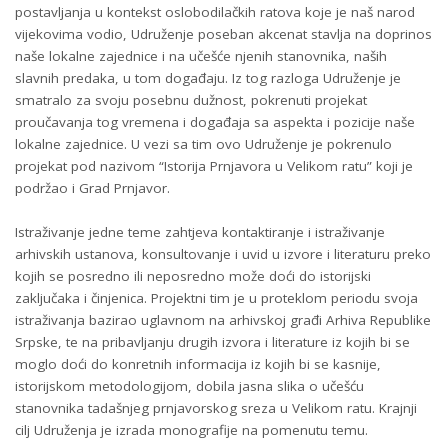
postavljanja u kontekst oslobodilačkih ratova koje je naš narod
vijekovima vodio, Udruženje poseban akcenat stavlja na doprinos
naše lokalne zajednice i na učešće njenih stanovnika, naših
slavnih predaka, u tom događaju. Iz tog razloga Udruženje je
smatralo za svoju posebnu dužnost, pokrenuti projekat
proučavanja tog vremena i događaja sa aspekta i pozicije naše
lokalne zajednice. U vezi sa tim ovo Udruženje je pokrenulo
projekat pod nazivom “Istorija Prnjavora u Velikom ratu” koji je
podržao i Grad Prnjavor.
Istraživanje jedne teme zahtjeva kontaktiranje i istraživanje
arhivskih ustanova, konsultovanje i uvid u izvore i literaturu preko
kojih se posredno ili neposredno može doći do istorijski
zaključaka i činjenica. Projektni tim je u proteklom periodu svoja
istraživanja bazirao uglavnom na arhivskoj građi Arhiva Republike
Srpske, te na pribavljanju drugih izvora i literature iz kojih bi se
moglo doći do konretnih informacija iz kojih bi se kasnije,
istorijskom metodologijom, dobila jasna slika o učešću
stanovnika tadašnjeg prnjavorskog sreza u Velikom ratu. Krajnji
cilj Udruženja je izrada monografije na pomenutu temu.