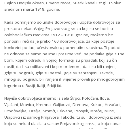
Cejlon i Indijski okean, Crveno more, Suecki kanal i stigli u Solun
sredinom marta 1918. godine.
Kada pominjemo solunske dobrovoljce i uopšte dobrovoljce sa
prostora nekadašnjeg Prnjavorskog sreza koji su se borili u
oslobodilačkim ratovima 1912 – 1918. godine, možemo biti
ponosni i reći da je preko 160 dobrovoljaca, za koje postoje
konkretni podaci, učestvovalo u pomenutim ratovima. Ti podaci
ne odnose se samo na ime i prezime već i na podatke gdje su se
borili, kojem odredu ili vojnoj formaciji su pripadali, koji su čin
nosili, da li su odlikovani i kojim ordenom, da li su bili ranjeni,
gdje su poginuli, gdje su nestali, gdje su sahranjeni. Takođe,
mnogi su poginuli, bili ranjeni ili vrijeme proveli po mnogobrojnim
logorima u Rusiji, Italiji, Srbiji itd.
Najviše dobrovoljaca imamo iz sela Štrpci, Potočani, Ilova,
Vijačani, Mravica, Kremna, Galjipovci, Drenova, Kokori, Hrvaćani,
Otpočivaljka, Orašje, Smrtići, Crkvena, Prosjek, Mračaj, Mlinci,
Usrpovci i iz samog Prnjavora. Takođe, tu su i dobrovoljci iz sela
koja su nekad ulazila u sastav Prnjavorskog sreza, a koja danas