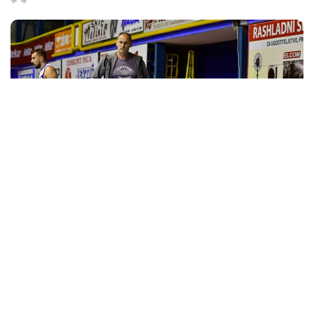
Posted
by
Samo istinski ljubitelji košarke sjećaju se da je Milan
Marinković prije 30 godina bio šampion Savezne Republike
Jugoslavije sa Crvenom zvezdom.
U čuvenom finalu plej-ofa te 1993. godine nadigrali su Partizan,