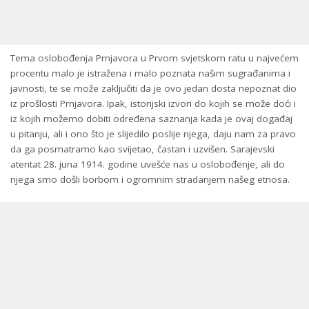
Tema oslobođenja Prnjavora u Prvom svjetskom ratu u najvećem
procentu malo je istražena i malo poznata našim sugrađanima i
javnosti, te se može zaključiti da je ovo jedan dosta nepoznat dio
iz prošlosti Prnjavora. Ipak, istorijski izvori do kojih se može doći i
iz kojih možemo dobiti određena saznanja kada je ovaj događaj
u pitanju, ali i ono što je slijedilo poslije njega, daju nam za pravo
da ga posmatramo kao svijetao, častan i uzvišen. Sarajevski
atentat 28. juna 1914. godine uvešće nas u oslobođenje, ali do
njega smo došli borbom i ogromnim stradanjem našeg etnosa.