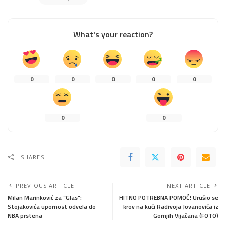
What's your reaction?
0
0
0
0
0
0
0
SHARES
PREVIOUS ARTICLE
NEXT ARTICLE
Milan Marinković za “Glas”:
HITNO POTREBNA POMOĆ! Urušio se
Stojakovića upornost odvela do
krov na kući Radivoja Jovanovića iz
NBA prstena
Gornjih Vijačana (FOTO)