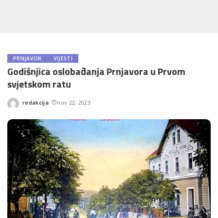
PRNJAVOR
VIJESTI
Godišnjica oslobađanja Prnjavora u Prvom
svjetskom ratu
redakcija
nov 22, 2023
Posted
by