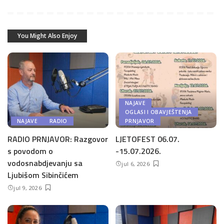
You Might Also Enjoy
NAJAVE
OGLASI I OBAVJEŠTENJA
NAJAVE
RADIO
PRNJAVOR
RADIO PRNJAVOR: Razgovor
LJETOFEST 06.07.
s povodom o
-15.07.2026.
vodosnabdjevanju sa
jul 6, 2026
Ljubišom Sibinčićem
jul 9, 2026