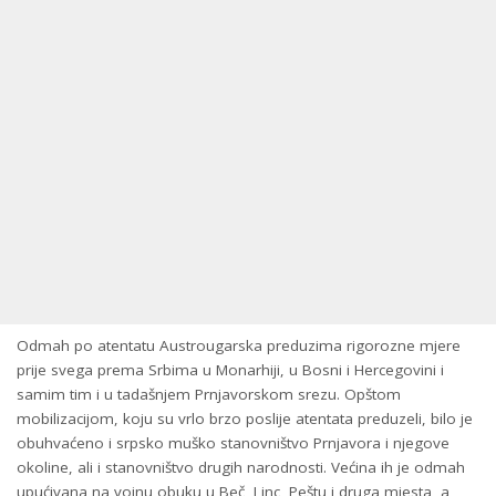
Odmah po atentatu Austrougarska preduzima rigorozne mjere
prije svega prema Srbima u Monarhiji, u Bosni i Hercegovini i
samim tim i u tadašnjem Prnjavorskom srezu. Opštom
mobilizacijom, koju su vrlo brzo poslije atentata preduzeli, bilo je
obuhvaćeno i srpsko muško stanovništvo Prnjavora i njegove
okoline, ali i stanovništvo drugih narodnosti. Većina ih je odmah
upućivana na vojnu obuku u Beč, Linc, Peštu i druga mjesta, a