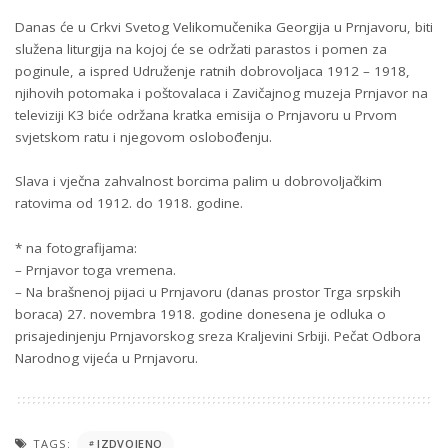
Danas će u Crkvi Svetog Velikomučenika Georgija u Prnjavoru, biti
služena liturgija na kojoj će se održati parastos i pomen za
poginule, a ispred Udruženje ratnih dobrovoljaca 1912 – 1918,
njihovih potomaka i poštovalaca i Zavičajnog muzeja Prnjavor na
televiziji K3 biće održana kratka emisija o Prnjavoru u Prvom
svjetskom ratu i njegovom oslobođenju.
Slava i vječna zahvalnost borcima palim u dobrovoljačkim
ratovima od 1912. do 1918. godine.
* na fotografijama:
– Prnjavor toga vremena.
– Na brašnenoj pijaci u Prnjavoru (danas prostor Trga srpskih
boraca) 27. novembra 1918. godine donesena je odluka o
prisajedinjenju Prnjavorskog sreza Kraljevini Srbiji. Pečat Odbora
Narodnog vijeća u Prnjavoru.
TAGS:
IZDVOJENO