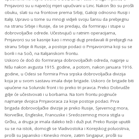
Prnjavorci su u najvećoj mjeri upućivani u Linc. Nakon što su prošli
obuku, slati su na frontove prema Srbiji, Galiciji odnosno Rusiji i
Italiji. Upravo u tome su mnogi vidjeli svoju šansu da prebjegnu
na stranu Srbije i Rusije, da se predaju, da formiraju i stupe u
dobrovoljačke odrede. Učestvujući u ratnim operacijama,
Prnjavorci su se kasnije kao i mnogi dugi predavali ili prebjegli na
stranu Srbije ili Rusije, a postoje podaci o Prnjavorcima koji su se
borili i na Soči, na Italijanskom frontu.
Uskoro će doći do formiranja dobrovoljačkih odreda, najprije u
Nišu nakon avgusta 1915. godine, a potom, nakon januara 1916.
godine, u Odesi se formira Prva srpska dobrovoljačka divizija
koja je u svom sastavu imala dvije brigade. Uskoro će brigade biti
upućene na Solunski front i to preko tri pravca. Preko Dobrudže
gdje će učestvovati i u borbama. Na tom frontu poginuće
najmanje dvojica Prnjavoraca za koje postoje podaci. Prva
brigada dobrovoljačke divizije je preko Rusije, Sjevernog mora,
Norveške, Engleske, Francuske i Sredozemnog mora stigla u
Grčku, a druga je imala daleko teži i duži put. Preko Rusije uputili
su se na istok, domogli se Vladivostoka i Korejskog poluostrva,
prošli su Japansko i Kinesko more, zatim Singapur, prošli su