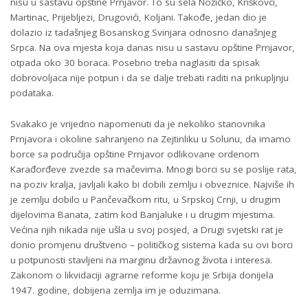
nisu u sastavu opštine Prnjavor. To su sela Nožičko, Kriškovci,
Martinac, Prijebljezi, Drugovići, Koljani. Takođe, jedan dio je
dolazio iz tadašnjeg Bosanskog Svinjara odnosno današnjeg
Srpca. Na ova mjesta koja danas nisu u sastavu opštine Prnjavor,
otpada oko 30 boraca. Posebno treba naglasiti da spisak
dobrovoljaca nije potpun i da se dalje trebati raditi na prikupljnju
podataka.
Svakako je vrijedno napomenuti da je nekoliko stanovnika
Prnjavora i okoline sahranjeno na Zejtinliku u Solunu, da imamo
borce sa područija opštine Prnjavor odlikovane ordenom
Karađorđeve zvezde sa mačevima. Mnogi borci su se poslije rata,
na poziv kralja, javljali kako bi dobili zemlju i obveznice. Najviše ih
je zemlju dobilo u Pančevačkom ritu, u Srpskoj Crnji, u drugim
dijelovima Banata, zatim kod Banjaluke i u drugim mjestima.
Većina njih nikada nije ušla u svoj posjed, a Drugi svjetski rat je
donio promjenu društveno – političkog sistema kada su ovi borci
u potpunosti stavljeni na marginu državnog života i interesa.
Zakonom o likvidaciji agrarne reforme koju je Srbija donijela
1947. godine, dobijena zemlja im je oduzimana.