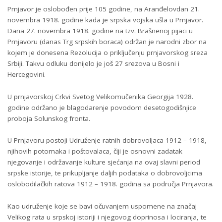
Prnjavor je oslobođen prije 105 godine, na Aranđelovdan 21.
novembra 1918. godine kada je srpska vojska ušla u Prnjavor.
Dana 27. novembra 1918. godine na tzv. Brašnenoj pijaci u
Prnjavoru (danas Trg srpskih boraca) održan je narodni zbor na
kojem je donesena Rezolucija o priključenju prnjavorskog sreza
Srbiji. Takvu odluku donijelo je još 27 srezova u Bosni i
Hercegovini.
U prnjavorskoj Crkvi Svetog Velikomučenika Georgija 1928.
godine održano je blagodarenje povodom desetogodišnjice
proboja Solunskog fronta.
U Prnjavoru postoji Udruženje ratnih dobrovoljaca 1912 – 1918,
njihovih potomaka i poštovalaca, čiji je osnovni zadatak
njegovanje i održavanje kulture sjećanja na ovaj slavni period
srpske istorije, te prikupljanje daljih podataka o dobrovoljcima
oslobodilačkih ratova 1912 – 1918. godina sa područja Prnjavora.
Kao udruženje koje se bavi očuvanjem uspomene na značaj
Velikog rata u srpskoj istoriji i njegovog doprinosa i lociranja, te