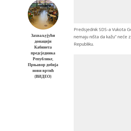
Predsjednik SDS-a Vukota Gov
Захваљујући
nemaju ništa da kažu” neće z
донацији
Republiku.
Кабинета
предсједника
Републике,
Прњавор добија
нови вртић
(ВИДЕО)