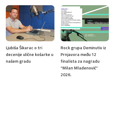
Ljubiša Šikarac o tri
Rock grupa Deminutiv iz
decenije ulične košarke u
Prnjavora među 12
našem gradu
finalista za nagradu
“Milan Mladenović”
2026.