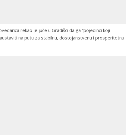
edarica rekao je juče u Gradišci da ga “pojedinci koji
austaviti na putu za stabilnu, dostojanstvenu i prosperitetnu