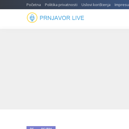
Početna
Politika privatnosti
Uslovi korištenja
Impres
RS
RS/BIH