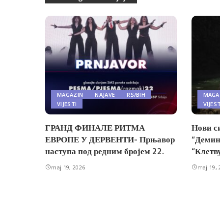
MAGAZIN
NAJAVE
RS/BIH
MAGA
VIJESTI
VIJES
ГРАНД ФИНАЛЕ РИТМА
Нови с
ЕВРОПЕ У ДЕРВЕНТИ- Прњавор
“Демин
наступа под редним бројем 22.
“Клетв
maj 19, 2026
maj 19, 