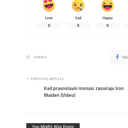
Love
Sad
Happy
0
0
0
Sh
SHARES
PREVIOUS ARTICLE
Kad pravoslavni monasi zasviraju Iron
Maiden (Video)
You Might Also Enjoy