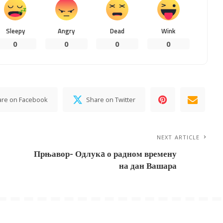
Sleepy
Angry
Dead
Wink
0
0
0
0
are on Facebook
Share on Twitter
NEXT ARTICLE
Прњавор- Одлукa о радном времену
на дан Вашара