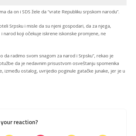
ima da on i SDS žele da “vrate Republiku srpskom narodu”.
oteli Srpsku i misle da su njeni gospodari, da za njega,
DS i narod koji očekuje iskrene iskonske promjene, ne
mo da radimo svom snagom za narod i Srpsku”, rekao je
optužbe da je nedavnim prisustvom osveštanju spomenika
, između ostalog, uvrijedio poginule gatačke junake, jer je u
your reaction?