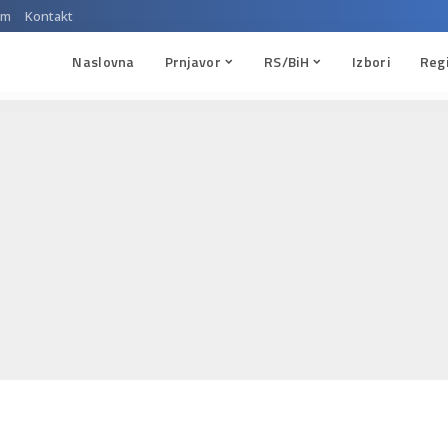
um
Kontakt
Naslovna
Prnjavor
RS/BiH
Izbori
Reg