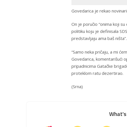
Govedarica je rekao novinar
On je poručio “onima koji su 
politiku koju je definisala S
predstavljaju ama baš ništa”.
“Samo neka pričaju, a mi će
Govedarica, komentarišući 
pripadnicima Gatačke brigade
proteklom ratu dezertirao.
(Srna)
What's 