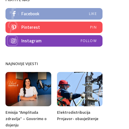
Facebook
LIKE
Pinterest
PIN
Instagram
FOLLOW
NAJNOVIJE VIJESTI
Emisija “Amplituda
Elektrodistribucija
zdravlja” – Govorimo o
Prnjavor- obavještenje
dojenju