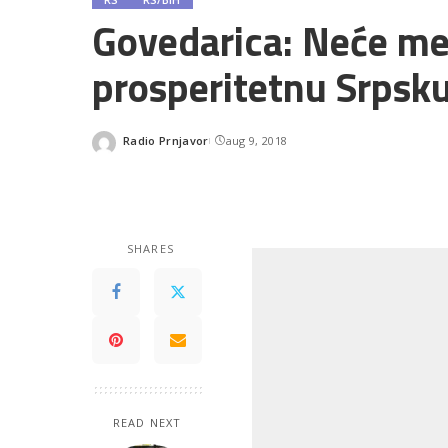
Govedarica: Neće me 
prosperitetnu Srpsk
Radio Prnjavor
aug 9, 2018
Posted
by
SHARES
READ NEXT