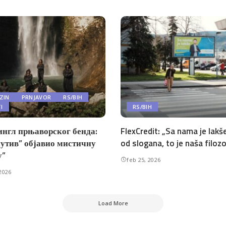
ZIN
PRNJAVOR
RS/BIH
TI
RS/BIH
ингл прњаворског бенда:
FlexCredit: „Sa nama je lakše
утив” објавио мистичну
od slogana, to je naša filozo
у”
feb 25, 2026
2026
Load More