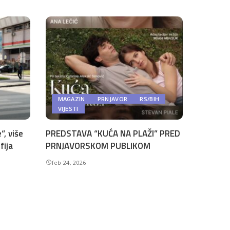
MAGAZIN
PRNJAVOR
RS/BIH
VIJESTI
“, više
PREDSTAVA “KUĆA NA PLAŽI” PRED
fija
PRNJAVORSKOM PUBLIKOM
feb 24, 2026