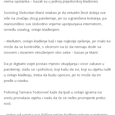
nema opstanka – kazali su u jednoj prijedorskoj kladionici.
Sociolog Slobodan Marić istakao je da virtuelni život dobija sve
više na značaju zbog pandemije, jer su ograničena kretanja, pa
stanovništvo sve slobodno vrijeme upotpunjava internetom,
između ostalog, onlajn klađenjem.
– Međutim, onlajn klađenje baš i nije najbolje rješenje, jer malo ko
može da se kontroliše, s obzirom na to da nemaju dodir sa
novcem i stvarnim okruženjem oko sebe – kazao je Marić.
Da je digitalni svijet postao mjesto okupljanja i izvor zabave u
pandemiji, slažu se i psiholozi, koji kažu da svi, koji su utjehu našli
u onlajn klađenju, treba da budu oprezni, jer to može da im
pređe u naviku.
Psiholog Tamara Todorović kaže da ljudi u onlajn igrama na
sreću pronalaze utjehu i nadu da će se nešto promijeniti preko
noći.
– Jedan od uzroka sve češćeg onlajn klađenje tokom pandemije