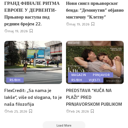
ГРАНД ФИНАЛЕ РИТМА
Нови сингл прњаворског
ЕВРОПЕ У ДЕРВЕНТИ-
бенда: “Деминутив” објавио
Прњавор наступа под
мистичну “Клетву”
редним бројем 22.
maj 19, 2026
maj 19, 2026
MAGAZIN
PRNJAVOR
RS/BIH
RS/BIH
VIJESTI
FlexCredit: „Sa nama je
PREDSTAVA “KUĆA NA
lakše“, više od slogana, to je
PLAŽI” PRED
naša filozofija
PRNJAVORSKOM PUBLIKOM
feb 25, 2026
feb 24, 2026
Load More