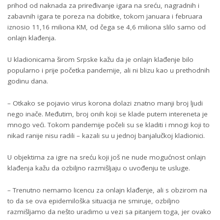
prihod od naknada za priređivanje igara na sreću, nagradnih i
zabavnih igara te poreza na dobitke, tokom januara i februara
iznosio 11,16 miliona KM, od čega se 4,6 miliona slilo samo od
onlajn klađenja.
U kladionicama širom Srpske kažu da je onlajn klađenje bilo
popularno i prije početka pandemije, ali ni blizu kao u prethodnih
godinu dana.
– Otkako se pojavio virus korona dolazi znatno manji broj ljudi
nego inače. Međutim, broj onih koji se klade putem intereneta je
mnogo veći. Tokom pandemije počeli su se kladiti i mnogi koji to
nikad ranije nisu radili – kazali su u jednoj banjalučkoj kladionici.
U objektima za igre na sreću koji još ne nude mogućnost onlajn
klađenja kažu da ozbiljno razmišljaju o uvođenju te usluge.
– Trenutno nemamo licencu za onlajn klađenje, ali s obzirom na
to da se ova epidemiloška situacija ne smiruje, ozbiljno
razmišljamo da nešto uradimo u vezi sa pitanjem toga, jer ovako