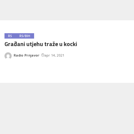
RS
RS/BIH
Građani utjehu traže u kocki
Radio Prnjavor
apr 14, 2021
Posted
by