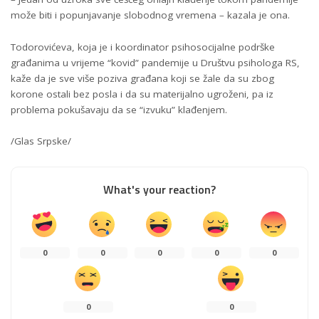
može biti i popunjavanje slobodnog vremena – kazala je ona.
Todorovićeva, koja je i koordinator psihosocijalne podrške
građanima u vrijeme “kovid” pandemije u Društvu psihologa RS,
kaže da je sve više poziva građana koji se žale da su zbog
korone ostali bez posla i da su materijalno ugroženi, pa iz
problema pokušavaju da se “izvuku” klađenjem.
/Glas Srpske/
What's your reaction?
0
0
0
0
0
0
0