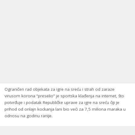
Ograničen rad objekata za igre na sreću i strah od zaraze
virusom korona “preselio” je sportska klađenja na internet, što
potvrđuje i podatak Republičke uprave za igre na sreću čiji je
prihod od onlajn kockanja lani bio veći za 7,5 miliona maraka u
odnosu na godinu ranije.