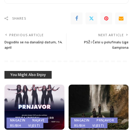
SHARES
PREVIOUS ARTICLE
NEXT ARTICLE
Dogodilo se na današnji datum, 14.
PSŽ i Čelsi u polufinalu Lige
april
šampiona
You Might Also Enjoy
MAGAZIN
NAJAVE
MAGAZIN
PRNJAVOR
RS/BIH
VIJESTI
RS/BIH
VIJESTI