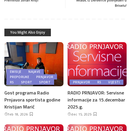
Preminuo Johan Krojf
Mladić iz Dervente povrijeđen u
Briselu!
You Might Also Enjoy
EMISIJE
NAJAVE
PREPORUKE
PRNJAVOR
RS
SPORT
SPORT
PRNJAVOR
RS
VIJESTI
Gost programa Radio
RADIO PRNJAVOR: Servisne
Prnjavora sportista godine
informacije za 15.decembar
Kristijan Marić
2025.g.
feb 18, 2026
dec 15, 2025