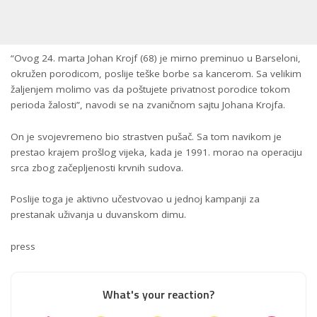
“Ovog 24. marta Johan Krojf (68) je mirno preminuo u Barseloni,
okružen porodicom, poslije teške borbe sa kancerom. Sa velikim
žaljenjem molimo vas da poštujete privatnost porodice tokom
perioda žalosti”, navodi se na zvaničnom sajtu Johana Krojfa.
On je svojevremeno bio strastven pušač. Sa tom navikom je
prestao krajem prošlog vijeka, kada je 1991. morao na operaciju
srca zbog začepljenosti krvnih sudova.
Poslije toga je aktivno učestvovao u jednoj kampanji za
prestanak uživanja u duvanskom dimu.
press
What's your reaction?