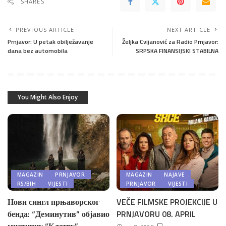
SHARES
PREVIOUS ARTICLE
NEXT ARTICLE
Prnjavor: U petak obilježavanje
Željka Cvijanović za Radio Prnjavor:
dana bez automobila
SRPSKA FINANSIJSKI STABILNA
You Might Also Enjoy
MAGAZIN
PRNJAVOR
MAGAZIN
NAJAVE
RS/BIH
VIJESTI
PRNJAVOR
VIJESTI
Нови сингл прњаворског
VEČE FILMSKE PROJEKCIJE U
бенда: “Деминутив” објавио
PRNJAVORU 08. APRIL
мистичну “Клетву”