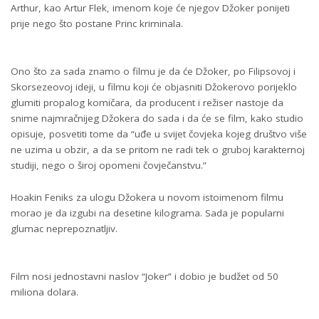
Arthur, kao Artur Flek, imenom koje će njegov Džoker ponijeti
prije nego što postane Princ kriminala.
Ono što za sada znamo o filmu je da će Džoker, po Filipsovoj i
Skorsezeovoj ideji, u filmu koji će objasniti Džokerovo porijeklo
glumiti propalog komičara, da producent i režiser nastoje da
snime najmračnijeg Džokera do sada i da će se film, kako studio
opisuje, posvetiti tome da “uđe u svijet čovjeka kojeg društvo više
ne uzima u obzir, a da se pritom ne radi tek o gruboj karakternoj
studiji, nego o široj opomeni čovječanstvu.”
Hoakin Feniks za ulogu Džokera u novom istoimenom filmu
morao je da izgubi na desetine kilograma. Sada je popularni
glumac neprepoznatljiv.
Film nosi jednostavni naslov “Joker” i dobio je budžet od 50
miliona dolara.