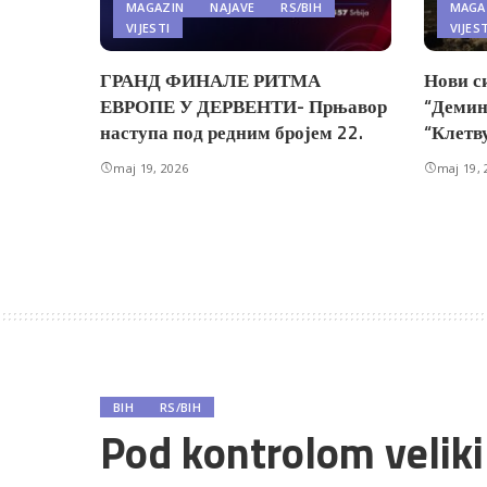
MAGAZIN
NAJAVE
RS/BIH
MAGA
VIJESTI
VIJES
ГРАНД ФИНАЛЕ РИТМА
Нови с
ЕВРОПЕ У ДЕРВЕНТИ- Прњавор
“Демин
наступа под редним бројем 22.
“Клетв
maj 19, 2026
maj 19, 
BIH
RS/BIH
Pod kontrolom velik