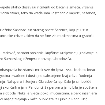
apele stalno dešavaju incidenti od bacanja smeća, vršenja
enih stvari, tako da krađa lima i oštećenje kapele, nažalost,
 Božidar Šarenac, sin starog prote Šarenca, koji je 1918.
jubinjske crkve zakleo da ne čine zla muslimanima u gradiću
 Ratković, narodni poslanik Skupštine Kraljevine Jugoslavije, a
ero šumarskog inženjera Borivoja Obradovića.
e obasjavala bezdanski mrak sve do ljeta 1990. kada su kosti
godina izvađene i dostojno sahranjene kraj crkve Rođenja
ju. Nalivpero inženjera Obradovića ispričalo je simbolički
iji skončalih u jami Pandurici. Sa perom u jamu bila je spuštena
aša sloboda. Neka je vječni pokoj mučenicima, a pero inženjera
l našeg trajanja – kaže publicista iz Ljubinja Rade Likić.