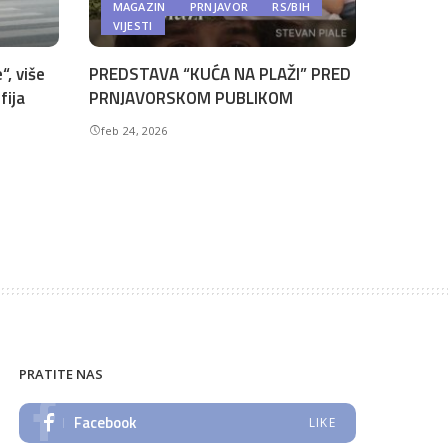
MAGAZIN
PRNJAVOR
RS/BIH
VIJESTI
“, više
PREDSTAVA “KUĆA NA PLAŽI” PRED
fija
PRNJAVORSKOM PUBLIKOM
feb 24, 2026
PRATITE NAS
Facebook
LIKE