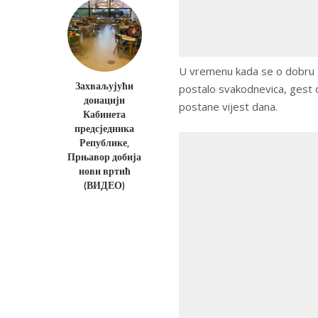
U vremenu kada se o dobru 
Захваљујући
postalo svakodnevica, gest d
донацији
postane vijest dana.
Кабинета
предсједника
Републике,
Прњавор добија
нови вртић
(ВИДЕО)