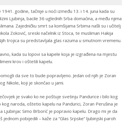
e 1941. godine, tačnije u noći između 13. i 14. juna kada su
izini Ljubinja, bacile 36 uglednih Srba domaćina, a među njima
limana. Zajedničku smrt sa komšijama Srbima našli su i učitelj
ikola Zoković, sreski načelnik iz Stoca, te musliman Hakija
 Njih trojica su predstavljala glas razuma u smutnom vremenu.
vno, kada su lopovi sa kapele koja je izgrađena na mjestu
imeni krov i oštetili kapelu.
su pomogli da sve to bude popravljeno. Jedan od njih je Zoran
g Nikole, koji je skončao u jami.
ečovjek je svako ko ne poštuje svetinju Pandurice i bilo kog
 kog naroda, oštetio kapelu na Pandurici, Zoran Perušina je
 Ljubinjac Simo Brborić je popravio kapelu. Drago mi je da
oš jednom pobijedili – kaže za “Glas Srpske” ljubinjski paroh