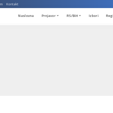
um
Kontakt
Naslovna
Prnjavor
RS/BiH
Izbori
Reg