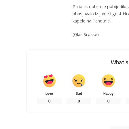
Pa ipak, dobro je pobijedilo 
obasjavalo iz jame i gest Hr
kapele na Pandurici.
(
Glas Srpske
)
What's 
Love
Sad
Happy
0
0
0