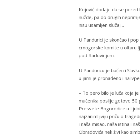
Kojović dodaje da se pored k
nužde, pa do drugih neprimjer
nisu usamljen slučaj…
U Pandurici je skončao i pop
crnogorske komite u oltaru l
pod Radovinjom.
U Panduricu je bačen i Slavko
u jami je pronađeno i nalivp
– To pero bilo je luča koja j
mučenika poslije gotovo 50 
Presvete Bogorodice u Ljubin
najzanimljiviju priču o traged
i naša misao, naša istina i n
Obradovića nek živi kao simbo