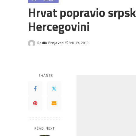
Hrvat popravio srps
Hercegovini
Radio Prnjavor
feb 19, 2019
Posted
by
SHARES
READ NEXT