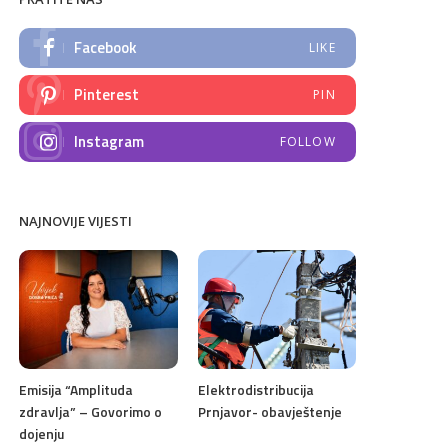
Facebook
LIKE
Pinterest
PIN
Instagram
FOLLOW
NAJNOVIJE VIJESTI
Emisija “Amplituda
Elektrodistribucija
zdravlja” – Govorimo o
Prnjavor- obavještenje
dojenju