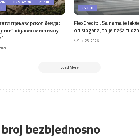
ZIN
PRNJAVOR
RS/BIH
TI
RS/BIH
ингл прњаворског бенда:
FlexCredit: „Sa nama je lakše
утив” објавио мистичну
od slogana, to je naša filozo
у”
feb 25, 2026
2026
Load More
i broj bezbjednosno