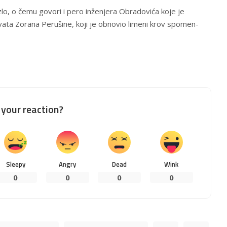
zlo, o čemu govori i pero inženjera Obradovića koje je
vata Zorana Perušine, koji je obnovio limeni krov spomen-
your reaction?
Sleepy
Angry
Dead
Wink
0
0
0
0