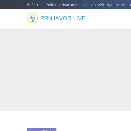
Početna
Politika privatnosti
Uslovi korištenja
Impres
RS
RS/BIH