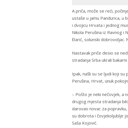
A priča, može se reći, počinj
ustaše u jamu Pandurica, u bl
i dvojicu Hrvata i jednog mus
Nikola Perušina iz Ravnog i N
Đarić, solunski dobrovoljac.
Nastavak priče desio se neda
stradanja Srba ukrali bakarni l
Ipak, našli su se ljudi koji 
Perušina, Hrvat, unuk pokojno
– Pošto je neki nečovjek, a n
drugog mjesta stradanja bilo
darovao novac za popravku, a
su dobrota i čovjekoljublje j
Saša Kojović.