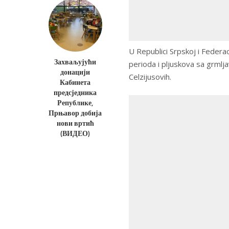
U Republici Srpskoj i Federac
Захваљујући
perioda i pljuskova sa grml
донацији
Celzijusovih.
Кабинета
предсједника
Републике,
Прњавор добија
нови вртић
(ВИДЕО)