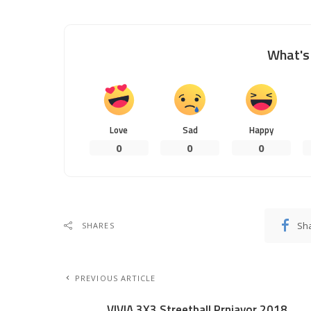
What's 
Love
Sad
Happy
0
0
0
Sh
SHARES
PREVIOUS ARTICLE
VIVIA 3X3 Streetball Prnjavor 2018