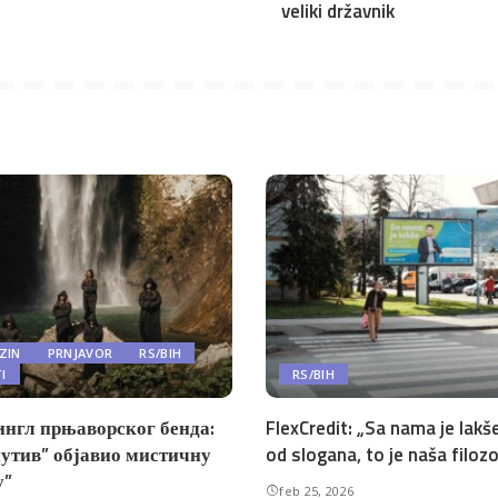
veliki državnik
ZIN
PRNJAVOR
RS/BIH
TI
RS/BIH
ингл прњаворског бенда:
FlexCredit: „Sa nama je lakše
утив” објавио мистичну
od slogana, to je naša filozo
у”
feb 25, 2026