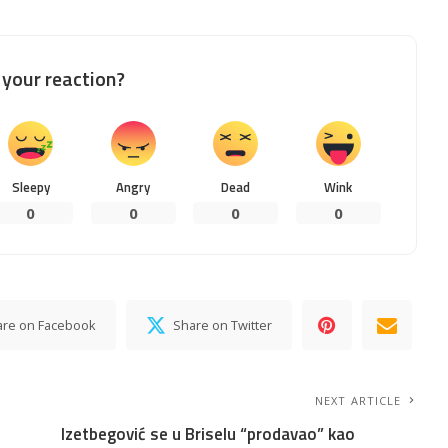
your reaction?
Sleepy
Angry
Dead
Wink
0
0
0
0
are on Facebook
Share on Twitter
NEXT ARTICLE
Izetbegović se u Briselu “prodavao” kao