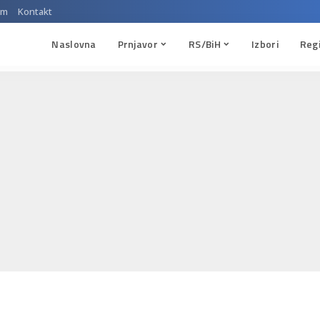
um
Kontakt
Naslovna
Prnjavor
RS/BiH
Izbori
Reg