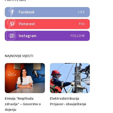
Facebook
LIKE
Pinterest
PIN
Instagram
FOLLOW
NAJNOVIJE VIJESTI
Emisija “Amplituda
Elektrodistribucija
zdravlja” – Govorimo o
Prnjavor- obavještenje
dojenju