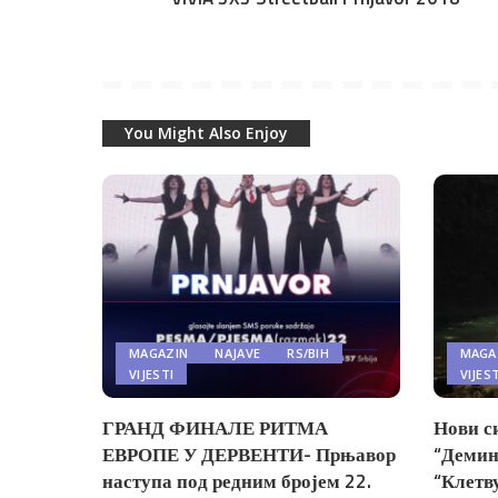
You Might Also Enjoy
MAGAZIN
NAJAVE
RS/BIH
MAGA
VIJESTI
VIJES
ГРАНД ФИНАЛЕ РИТМА
Нови с
ЕВРОПЕ У ДЕРВЕНТИ- Прњавор
“Демин
наступа под редним бројем 22.
“Клетв