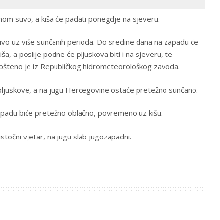
avnom suvo, a kiša će padati ponegdje na sjeveru.
uvo uz više sunčanih perioda. Do sredine dana na zapadu će
, a poslije podne će pljuskova biti i na sjeveru, te
pšteno je iz Republičkog hidrometeorološkog zavoda.
e pljuskove, a na jugu Hercegovine ostaće pretežno sunčano.
zapadu biće pretežno oblačno, povremeno uz kišu.
istočni vjetar, na jugu slab jugozapadni.