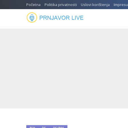
Početna
Politika privatnosti
Uslovi korištenja
Impres
BIH
RS
RS/BIH