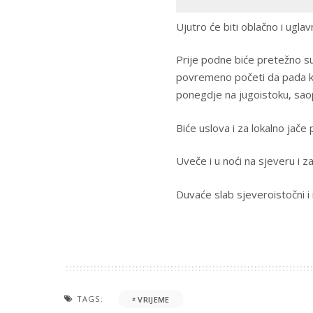
Ujutro će biti oblačno i ugl
Prije podne biće pretežno s
povremeno početi da pada kiša
ponegdje na jugoistoku, sao
Biće uslova i za lokalno jač
Uveče i u noći na sjeveru i 
Duvaće slab sjeveroistočni i 
TAGS:
VRIJEME