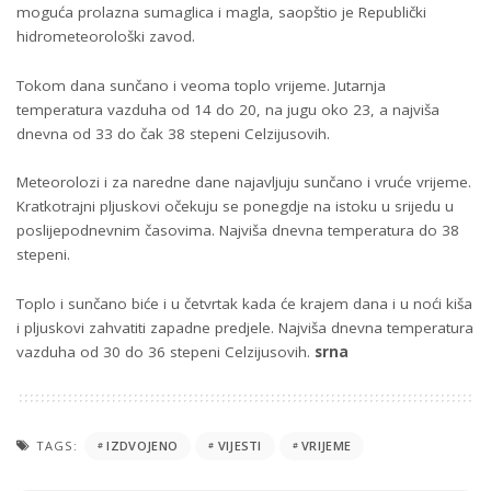
moguća prolazna sumaglica i magla, saopštio je Republički
hidrometeorološki zavod.
Tokom dana sunčano i veoma toplo vrijeme. Jutarnja
temperatura vazduha od 14 do 20, na jugu oko 23, a najviša
dnevna od 33 do čak 38 stepeni Celzijusovih.
Meteorolozi i za naredne dane najavljuju sunčano i vruće vrijeme.
Kratkotrajni pljuskovi očekuju se ponegdje na istoku u srijedu u
poslijepodnevnim časovima. Najviša dnevna temperatura do 38
stepeni.
Toplo i sunčano biće i u četvrtak kada će krajem dana i u noći kiša
i pljuskovi zahvatiti zapadne predjele. Najviša dnevna temperatura
vazduha od 30 do 36 stepeni Celzijusovih.
srna
TAGS:
IZDVOJENO
VIJESTI
VRIJEME