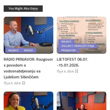
You Might Also Enjoy
NAJAVE
OGLASI I OBAVJEŠTENJA
NAJAVE
RADIO
PRNJAVOR
RADIO PRNJAVOR: Razgovor
LJETOFEST 06.07.
s povodom o
-15.07.2026.
vodosnabdjevanju sa
jul 6, 2026
Ljubišom Sibinčićem
jul 9, 2026