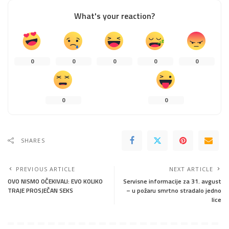
What's your reaction?
0
0
0
0
0
0
0
SHARES
PREVIOUS ARTICLE
NEXT ARTICLE
OVO NISMO OČEKIVALI: EVO KOLIKO
Servisne informacije za 31. avgust
TRAJE PROSJEČAN SEKS
– u požaru smrtno stradalo jedno
lice