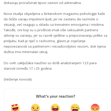
dokazuju proračunati tipovi zavisni od adrenalina.
Nova studija objavljena u Britanskom magazinu psihologije kaže
da češće varaju impulsivni ljudi, jer ne zastanu da razmisle o
situaciji, već reaguju u skladu sa trenutnim emocijama i mislima.
Takođe, oni koji su u prošlosti imali više seksualnih partnera
skloniji su varanju, jer su razvili vještine u prepoznavanju prilike za
preljubu. Kad je riječ o razlozima, glavni je osjećanje
nepovezanosti sa partnerom i nezadovoljstvo vezom, dok njena
dužina ima minimalan uticaj.
Do ovih zaključaka naučnici su došli analiziranjem 123 para
starosti između 17 i 25 godina.
(Večernje novosti)
What's your reaction?