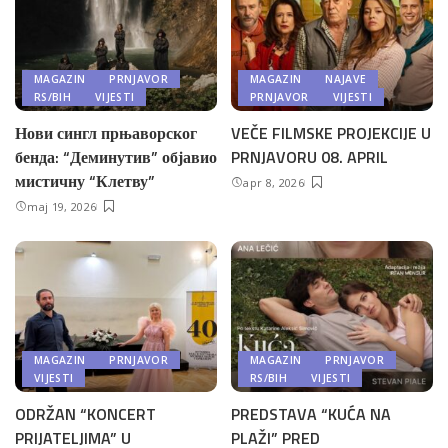
MAGAZIN
PRNJAVOR
MAGAZIN
NAJAVE
RS/BIH
VIJESTI
PRNJAVOR
VIJESTI
Нови сингл прњаворског
VEČE FILMSKE PROJEKCIJE U
бенда: “Деминутив” објавио
PRNJAVORU 08. APRIL
мистичну “Клетву”
apr 8, 2026
maj 19, 2026
MAGAZIN
PRNJAVOR
MAGAZIN
PRNJAVOR
VIJESTI
RS/BIH
VIJESTI
ODRŽAN “KONCERT
PREDSTAVA “KUĆA NA
PRIJATELJIMA” U
PLAŽI” PRED