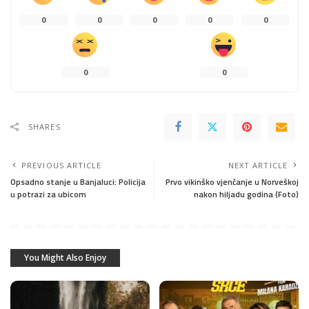
0
0
0
0
0
0
0
SHARES
PREVIOUS ARTICLE
NEXT ARTICLE
Opsadno stanje u Banjaluci: Policija
Prvo vikinško vjenčanje u Norveškoj
u potrazi za ubicom
nakon hiljadu godina (Foto)
You Might Also Enjoy