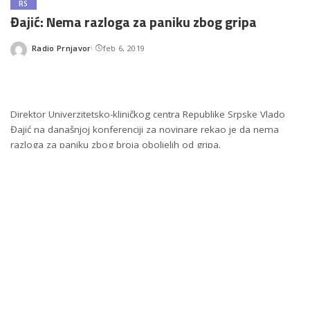
RS
Đajić: Nema razloga za paniku zbog gripa
Radio Prnjavor
feb 6, 2019
Posted
by
Direktor Univerzitetsko-kliničkog centra Republike Srpske Vlado
Đajić na današnjoj konferenciji za novinare rekao je da nema
razloga za paniku zbog broja oboljelih od gripa.