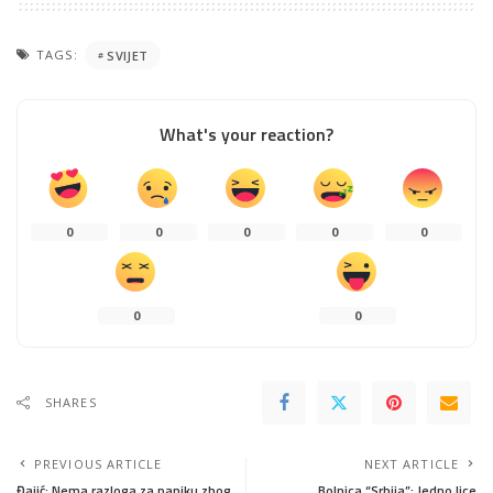
TAGS:
SVIJET
What's your reaction?
0
0
0
0
0
0
0
SHARES
PREVIOUS ARTICLE
NEXT ARTICLE
Đajić: Nema razloga za paniku zbog
Bolnica “Srbija”: Jedno lice