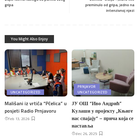
gripa
preminulo od gripa, jedno na
intenzivnoj njezi
You Might Also Enjoy
PRNJAVOR
UNCATEGORIZED
UNCATEGORIZED
Mališani iz vrtića “Pčelica” u
ЈУ ОШ “Иво Андрић”
posjeti Radio Prnjavoru
Кулаши у пројекту „Књиге
нас спајају“ – прича која се
feb 13, 2026
наставља
dec 26, 2025