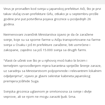
Virus je pronađen kod svinja u japanskoj prefekturi Aiči, što je prvi
takav slučaj izvan prefekture Gifu, otkako je u septembru prošle
godine prvi put potvrđena pojava groznice u posljednjih 26
godina.
Neimenovani zvaničnik Ministarstva izjavio je da će zaražene
svinje, koje su sa sporne farme u Aičiju transportovane na farme
svinja u Osaku i još tri prefekture zaražene, biti usmrćene i
zakopane, zajedno sa još 15.000 svinja sa drugih farmi.
“Vlasti će učiniti sve što je u njihovoj moći kako bi brzim i
temeljnim sprovođenjem mjera karantina spriječile širenje zaraze,
uz saradnju sa Ministarstvom poljoprivrede i relevantnim lokalnim
odjeljenjima”, izjavio je glavni sekretar kabineta japanskog
premijera Jošihide Suga.
Svinjska groznica uglavnom je smrtonosna za svinje i divlje
veprove, ali se njom ne mogu zaraziti ljudi. Srna.