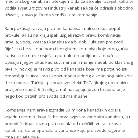
medicinskog kanabisa i očekujemo da će se dalje razvijati kako bi
vodila svijet u trgovini i industriji kanabisa koji će odrasli slobodno
uživati”, izjavio je Duma Vendšu iz te kompanije.
Rani pokušaji razvoja piva od kanabisa imali su okus poput
brokule, ali su na kraju ipak uspjeli razviti pravu kombinaciju
hmelja, vode, kvasca i kanabisa da bi dobili ukusan proizvod.
Riječ je o bezalkoholnom i bezglutenskom pivu koje omogućuje
korisnicima da se osjećaju pomalo omamljeno, a naučnici
opisuju njegov okus kao suv, mirisan i manje sladak od klasičnog
piva. Njihov cilj je razviti pivo od kanabisa koje ima potpuno isti
omamljujući uticaj kao i konzumacija jednog alkoholnog pića koje
“brzo udara”. Tačnije, psihoaktivni efekti THCa (kojeg novo pivo
prosječno sadrži 6,5 miligrama) nastupaju brzo i to puno prije
nego kod ostalih proizvoda od marihuane.
Kompanija namjerava izgraditi 50 miliona kanadskih dolara
vrijednu tvornicu koja će biti prva svjetska varionica kanabisa, a u
ponudi će imati razna piva nastala od različitih vrsta i okusa
kanabisa, što bi oponašalo varionice koje proizvode lagere te
crna i svijetla piva.