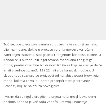
Točnije, postojeća piva varena su od ječma te se u njima nalazi
ulje marihuane, dok je u procesu varenja novog piva ječam
zamijenjen listovima, stabljikama i korijenom kanabisa. Naime, u
Kanadi će u oktobru biti legalizovana marihuana zbog čega
mnogi preduzetnici žele biti dijelom tržišta za koje se vjeruje da će
imati vrijednost između 12 i 22 milijarde kanadskih dolara. U
sklopu toga razvijaju se proizvodi od kanabisa poput brownieja,
meda, koktela i piva, a u tome prednjači startup “Province
Brands”, koji se nalazi iza novog piva.
“Mislim da se nigdje drugdje na svijetu ne bi mogli baviti ovim
poslom. Kanada je već sada vodeća u razvoju industrije