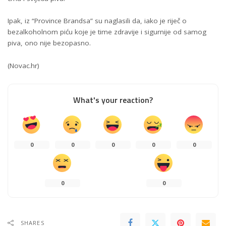
Ipak, iz “Province Brandsa” su naglasili da, iako je riječ o
bezalkoholnom piću koje je time zdravije i sigurnije od samog
piva, ono nije bezopasno.
(Novac.hr)
What's your reaction?
0
0
0
0
0
0
0
SHARES