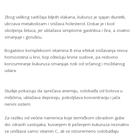
Zbog velikog sadržaja biljnih vlakana, kukuruz je sjajan diuretik,
ubrzava metabolizam i snižava holesterol. Dobar je i kod
oboljenja želuca, jer ublažava simptome gastritisa i čira, a znatno
smanjuje i gorušicu.
Bogatstvo kompleksom vitamina B ima efekat snižavanja nivoa
homocistina u krvi, koji oštećuju krvne sudove, pa redovno
konzumiranje kukuruza smanjuje rizik od srčanog i moždanog
udara.
Studije pokazuju da sprečava anemiju, oslobađa od bolova u
mišićima, ublažava depresiju, poboljšava koncentraciju i jača
nervni sistem.
Za razliku od većine namirnica koje termičkom obradom gube
dio zdravih sastojaka, kuvanjem ili pečenjem kukuruza neznatno
se uništava samo vitamin C, ali se istovremeno oslobađaju