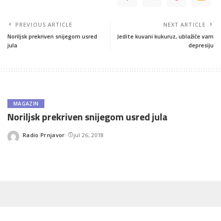
PREVIOUS ARTICLE
NEXT ARTICLE
Noriljsk prekriven snijegom usred
Jedite kuvani kukuruz, ublažiće vam
jula
depresiju
MAGAZIN
Noriljsk prekriven snijegom usred jula
Radio Prnjavor
jul 26, 2018
Posted
by