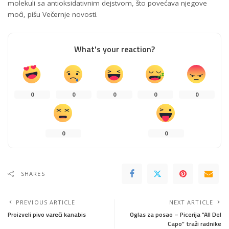
molekuli sa antioksidativnim dejstvom, što povećava njegove
moći, pišu Večernje novosti.
What's your reaction?
0
0
0
0
0
0
0
SHARES
PREVIOUS ARTICLE
NEXT ARTICLE
Proizveli pivo vareći kanabis
Oglas za posao – Picerija ”All Del
Capo” traži radnike