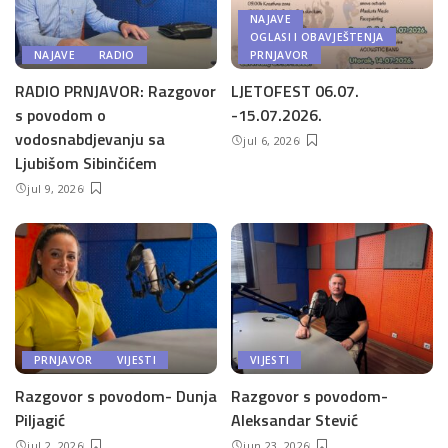
NAJAVE
OGLASI I OBAVJEŠTENJA
NAJAVE
RADIO
PRNJAVOR
RADIO PRNJAVOR: Razgovor
LJETOFEST 06.07.
s povodom o
-15.07.2026.
vodosnabdjevanju sa
jul 6, 2026
Ljubišom Sibinčićem
jul 9, 2026
PRNJAVOR
VIJESTI
VIJESTI
Razgovor s povodom- Dunja
Razgovor s povodom-
Piljagić
Aleksandar Stević
jul 2, 2026
jun 23, 2026