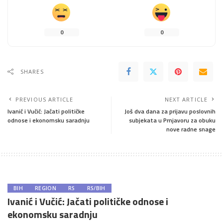
0
0
SHARES
PREVIOUS ARTICLE
NEXT ARTICLE
Ivanić i Vučić: Jačati političke
Još dva dana za prijavu poslovnih
odnose i ekonomsku saradnju
subjekata u Prnjavoru za obuku
nove radne snage
BIH
REGION
RS
RS/BIH
Ivanić i Vučić: Jačati političke odnose i
ekonomsku saradnju