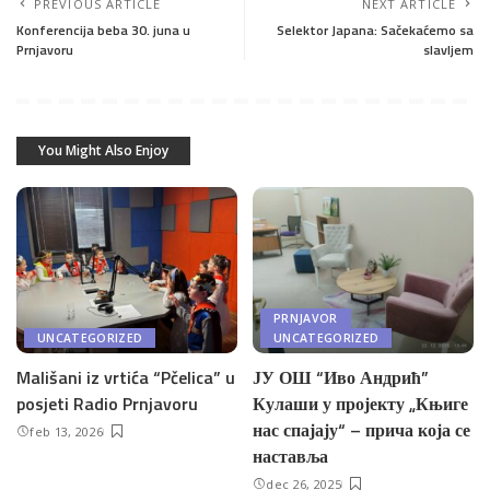
PREVIOUS ARTICLE
NEXT ARTICLE
Konferencija beba 30. juna u
Selektor Japana: Sačekaćemo sa
Prnjavoru
slavljem
You Might Also Enjoy
PRNJAVOR
UNCATEGORIZED
UNCATEGORIZED
Mališani iz vrtića “Pčelica” u
ЈУ ОШ “Иво Андрић”
posjeti Radio Prnjavoru
Кулаши у пројекту „Књиге
нас спајају“ – прича која се
feb 13, 2026
наставља
dec 26, 2025