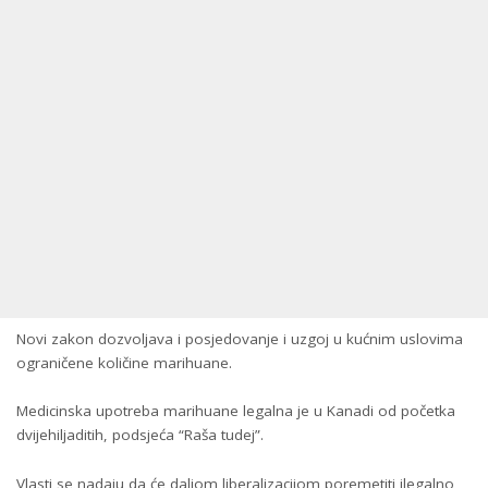
Novi zakon dozvoljava i posjedovanje i uzgoj u kućnim uslovima
ograničene količine marihuane.
Medicinska upotreba marihuane legalna je u Kanadi od početka
dvijehiljaditih, podsjeća “Raša tudej”.
Vlasti se nadaju da će daljom liberalizacijom poremetiti ilegalno