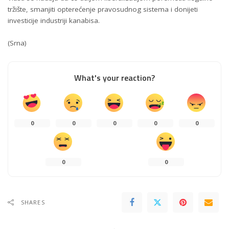
tržište, smanjiti opterećenje pravosudnog sistema i donijeti
investicije industriji kanabisa.
(Srna)
What's your reaction?
0
0
0
0
0
0
0
SHARES