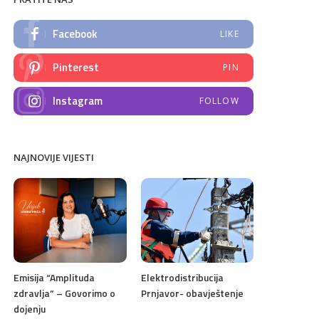
Facebook
LIKE
Pinterest
PIN
Instagram
FOLLOW
NAJNOVIJE VIJESTI
Emisija “Amplituda
Elektrodistribucija
zdravlja” – Govorimo o
Prnjavor- obavještenje
dojenju