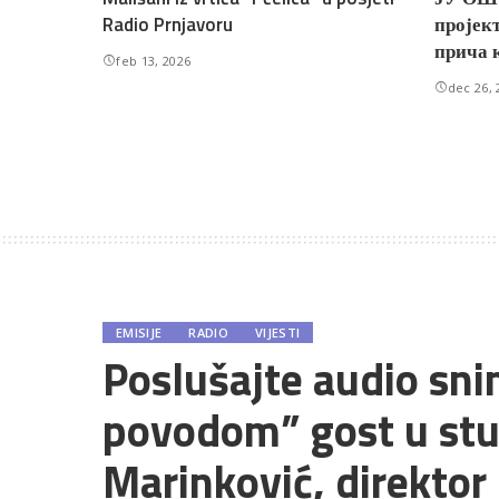
Radio Prnjavoru
пројект
прича 
feb 13, 2026
dec 26, 
EMISIJE
RADIO
VIJESTI
Poslušajte audio sni
povodom” gost u stu
Marinković, direktor