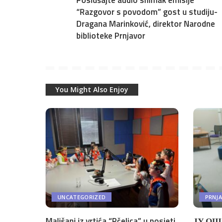
Poslušajte audio snimak emisije
“Razgovor s povodom” gost u studiju-
Dragana Marinković, direktor Narodne
biblioteke Prnjavor
You Might Also Enjoy
UNCATEGORIZED
PRNJ
Mališani iz vrtića “Pčelica” u posjeti
ЈУ ОШ 