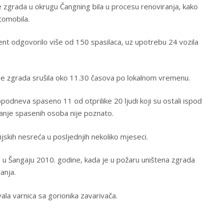
 zgrada u okrugu Čangning bila u procesu renoviranja, kako
tomobila.
ident odgovorilo više od 150 spasilaca, uz upotrebu 24 vozila
e zgrada srušila oko 11.30 časova po lokalnom vremenu.
podneva spaseno 11 od otprilike 20 ljudi koji su ostali ispod
anje spasenih osoba nije poznato.
ijskih nesreća u posljednjih nekoliko mjeseci.
e u Šangaju 2010. godine, kada je u požaru uništena zgrada
anja.
vala varnica sa gorionika zavarivača.