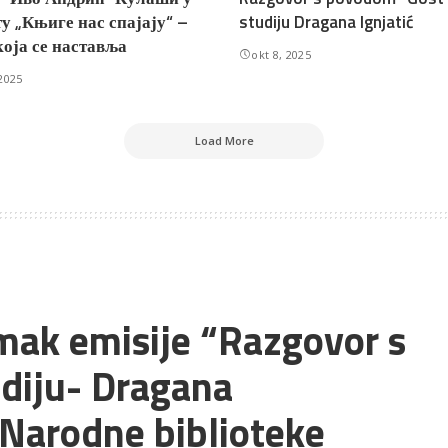
у „Књиге нас спајају“ –
studiju Dragana Ignjatić
која се наставља
okt 8, 2025
2025
Load More
mak emisije “Razgovor s
diju- Dragana
 Narodne biblioteke