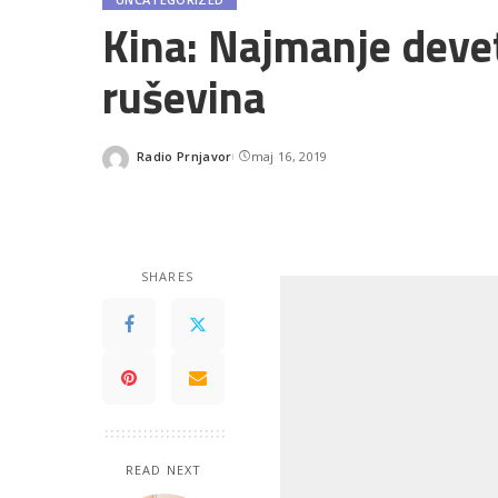
Kina: Najmanje devet
ruševina
Radio Prnjavor
maj 16, 2019
Posted
by
SHARES
READ NEXT