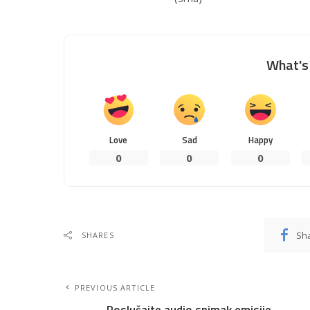
What's 
Love
Sad
Happy
0
0
0
Sh
SHARES
PREVIOUS ARTICLE