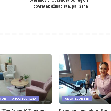
Stefanović: Opasnost po region
povratak džihadista, pa i žena
AVOR
UNCATEGORIZED
UNCATEGORIZED
“Иво Андрић” Кулаши у
Razgovor s povodom- Gost