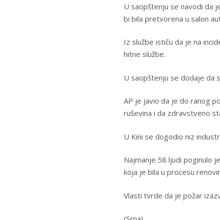
U saopštenju se navodi da je
bi bila pretvorena u salon au
Iz službe ističu da je na inc
hitne službe.
U saopštenju se dodaje da s
AP je javio da je do ranog po
ruševina i da zdravstveno st
U Kini se dogodio niz industr
Najmanje 58 ljudi poginulo j
koja je bila u procesu renovir
Vlasti tvrde da je požar izaz
(Srna)