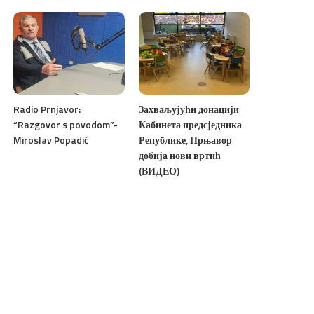
Radio Prnjavor:
Захваљујући донацији
“Razgovor s povodom”-
Кабинета предсједника
Miroslav Popadić
Републике, Прњавор
добија нови вртић
(ВИДЕО)