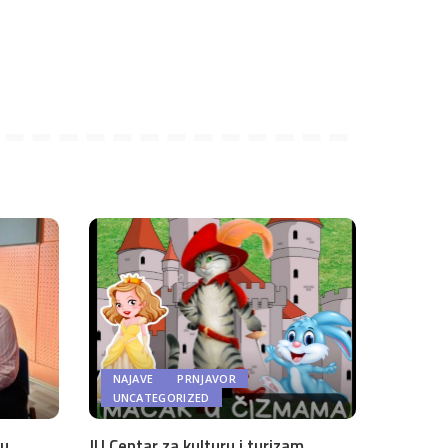
NAJAVE
PRNJAVOR
UNCATEGORIZED
 u
JU Centar za kulturu i turizam