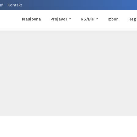
um
Kontakt
Naslovna
Prnjavor
RS/BiH
Izbori
Reg