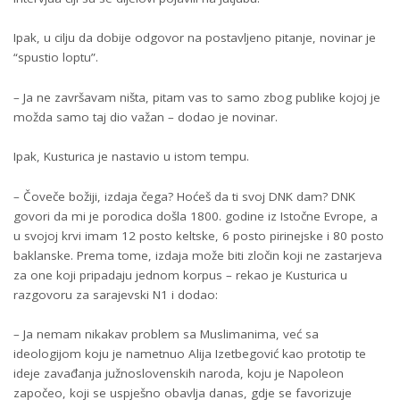
Ipak, u cilju da dobije odgovor na postavljeno pitanje, novinar je
“spustio loptu”.
– Ja ne završavam ništa, pitam vas to samo zbog publike kojoj je
možda samo taj dio važan – dodao je novinar.
Ipak, Kusturica je nastavio u istom tempu.
– Čoveče božiji, izdaja čega? Hoćeš da ti svoj DNK dam? DNK
govori da mi je porodica došla 1800. godine iz Istočne Evrope, a
u svojoj krvi imam 12 posto keltske, 6 posto pirinejske i 80 posto
baklanske. Prema tome, izdaja može biti zločin koji ne zastarjeva
za one koji pripadaju jednom korpus – rekao je Kusturica u
razgovoru za sarajevski N1 i dodao:
– Ja nemam nikakav problem sa Muslimanima, već sa
ideologijom koju je nametnuo Alija Izetbegović kao prototip te
ideje zavađanja južnoslovenskih naroda, koju je Napoleon
započeo, koji se uspješno obavlja danas, gdje se favorizuje