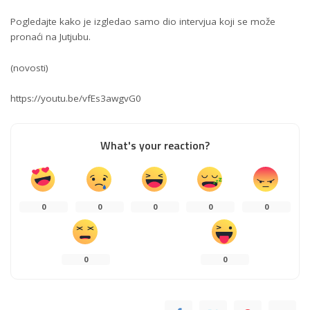
Pogledajte kako je izgledao samo dio intervjua koji se može
pronaći na Jutjubu.
(
novosti
)
https://youtu.be/vfEs3awgvG0
What's your reaction?
0
0
0
0
0
0
0