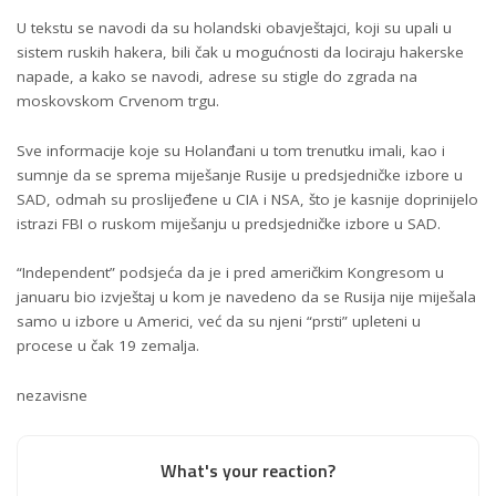
U tekstu se navodi da su holandski obavještajci, koji su upali u
sistem ruskih hakera, bili čak u mogućnosti da lociraju hakerske
napade, a kako se navodi, adrese su stigle do zgrada na
moskovskom Crvenom trgu.
Sve informacije koje su Holanđani u tom trenutku imali, kao i
sumnje da se sprema miješanje Rusije u predsjedničke izbore u
SAD, odmah su proslijeđene u CIA i NSA, što je kasnije doprinijelo
istrazi FBI o ruskom miješanju u predsjedničke izbore u SAD.
“Independent” podsjeća da je i pred američkim Kongresom u
januaru bio izvještaj u kom je navedeno da se Rusija nije miješala
samo u izbore u Americi, već da su njeni “prsti” upleteni u
procese u čak 19 zemalja.
nezavisne
What's your reaction?