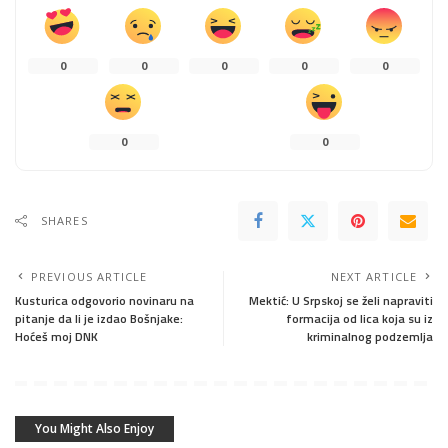
0
0
0
0
0
0
0
SHARES
PREVIOUS ARTICLE
NEXT ARTICLE
Kusturica odgovorio novinaru na
Mektić: U Srpskoj se želi napraviti
pitanje da li je izdao Bošnjake:
formacija od lica koja su iz
Hoćeš moj DNK
kriminalnog podzemlja
You Might Also Enjoy