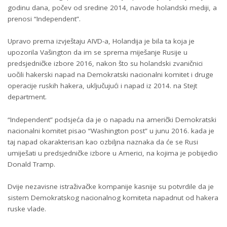
godinu dana, počev od sredine 2014, navode holandski mediji, a
prenosi
“Independent”
.
Upravo prema izvještaju AIVD-a, Holandija je bila ta koja je
upozorila Vašington da im se sprema miješanje Rusije u
predsjedničke izbore 2016, nakon što su holandski zvaničnici
uočili hakerski napad na Demokratski nacionalni komitet i druge
operacije ruskih hakera, uključujući i napad iz 2014. na Stejt
department.
“Independent” podsjeća da je o napadu na američki Demokratski
nacionalni komitet pisao “Washington post” u junu 2016. kada je
taj napad okarakterisan kao ozbiljna naznaka da će se Rusi
umiješati u predsjedničke izbore u Americi, na kojima je pobijedio
Donald Tramp.
Dvije nezavisne istraživačke kompanije kasnije su potvrdile da je
sistem Demokratskog nacionalnog komiteta napadnut od hakera
ruske vlade.