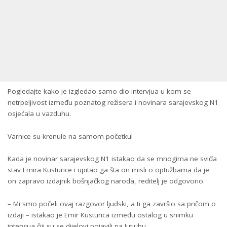
Pogledajte kako je izgledao samo dio intervjua u kom se
netrpeljivost između poznatog režisera i novinara sarajevskog N1
osjećala u vazduhu.
Varnice su krenule na samom početku!
Kada je novinar sarajevskog N1 istakao da se mnogima ne sviđa
stav Emira Kusturice i upitao ga šta on misli o optužbama da je
on zapravo izdajnik bošnjačkog naroda, reditelj je odgovorio.
– Mi smo počeli ovaj razgovor ljudski, a ti ga završio sa pričom o
izdaji – istakao je Emir Kusturica između ostalog u snimku
intervjua čiji su se dijelovi pojavili na Jutjubu.