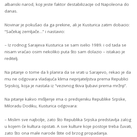
albanski narod, koji jeste faktor destabilizacije od Napoleona do
danas.
Novinar je pokušao da ga prekine, ali je Kusturica zatim dobacio:
“Sačekaj zemljače…” i nastavio:
– Iz rodnog Sarajeva Kusturica se sam iselio 1989. i od tada se
nisam vraćao osim nekoliko puta što sam dolazio – istakao je
reditelj.
Na pitanje o tome da li planira da se vrati u Sarajevo, rekao je da
mu ne odgovara vladajuća klima neprijateljstva prema Republici
Srpskoj, koja je nastala iz “vezivnog tkiva ljubavi prema mržnji”.
Na pitanje kakvo mišljenje ima o predsjeniku Republike Srpske,
Miloradu Dodiku, Kusturica odgovara:
– Mislim sve najbolje, zato što Republika Srpska predstavlja zalog
u kojem će kultura opstati. A sve kulture koje postoje treba čuvati,
zato što ona male narode štite od brzog propadanja.