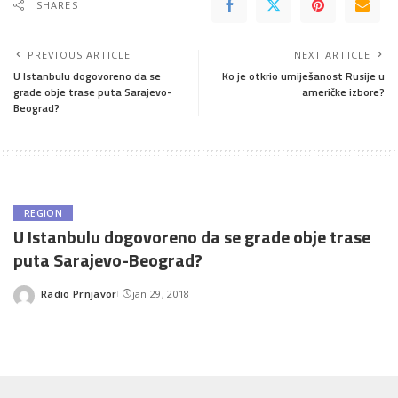
SHARES
PREVIOUS ARTICLE
NEXT ARTICLE
U Istanbulu dogovoreno da se
Ko je otkrio umiješanost Rusije u
grade obje trase puta Sarajevo-
američke izbore?
Beograd?
REGION
U Istanbulu dogovoreno da se grade obje trase
puta Sarajevo-Beograd?
Radio Prnjavor
jan 29, 2018
Posted
by