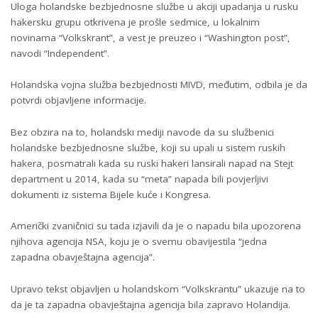
Uloga holandske bezbjednosne službe u akciji upadanja u rusku
hakersku grupu otkrivena je prošle sedmice, u lokalnim
novinama “Volkskrant”, a vest je preuzeo i “Washington post”,
navodi “Independent”.
Holandska vojna služba bezbjednosti MIVD, međutim, odbila je da
potvrdi objavljene informacije.
Bez obzira na to, holandski mediji navode da su službenici
holandske bezbjednosne službe, koji su upali u sistem ruskih
hakera, posmatrali kada su ruski hakeri lansirali napad na Stejt
department u 2014, kada su “meta” napada bili povjerljivi
dokumenti iz sistema Bijele kuće i Kongresa.
Američki zvaničnici su tada izjavili da je o napadu bila upozorena
njihova agencija NSA, koju je o svemu obavijestila “jedna
zapadna obavještajna agencija”.
Upravo tekst objavljen u holandskom “Volkskrantu” ukazuje na to
da je ta zapadna obavještajna agencija bila zapravo Holandija.