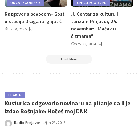
UNCATEGORIZED
UNCATEGORIZED
Razgovor s povodom- Gost
JU Centar za kulturu i
u studiju Dragana Ignjatić
turizam Prnjavor, 24.
novembar: “Mačak u
okt 8, 2025
čizmama”
nov 22, 2024
Load More
REGION
Kusturica odgovorio novinaru na pitanje da li je
izdao Bošnjake: Hoćeš moj DNK
Radio Prnjavor
jan 29, 2018
Posted
by