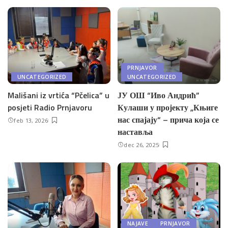
PRNJAVOR
UNCATEGORIZED
UNCATEGORIZED
Mališani iz vrtića “Pčelica” u
ЈУ ОШ “Иво Андрић”
posjeti Radio Prnjavoru
Кулаши у пројекту „Књиге
нас спајају“ – прича која се
feb 13, 2026
наставља
dec 26, 2025
NAJAVE
PRNJAVOR