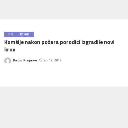
BIH
RS/BIH
Komšije nakon požara porodici izgradile novi
krov
Radio Prnjavor
feb 12, 2019
Posted
by