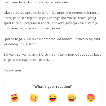
peći zapalila tepih i potom uzrokovala vatru.
Iako su po izbijanju požara komšije pritekle u pomoć Zulićima, a
ubrzo je na lice mjesta stiglo i vatrogasno vozilo, krov i gornji
sprat kuće su potpuno izgorjeli, a tokom gašenja velika šteta je
pričinjena na prizemnim prostorijama.
I pored toga, Zulići su bili primorani da borave u takvom objektu
jer nemaju drugi izbor.
Zahvalni su komšijama što su im pritrčali u pomoć baš sada kada
im je to bilo najpotrebnije u životu.
(
Nezavisne
)
What's your reaction?