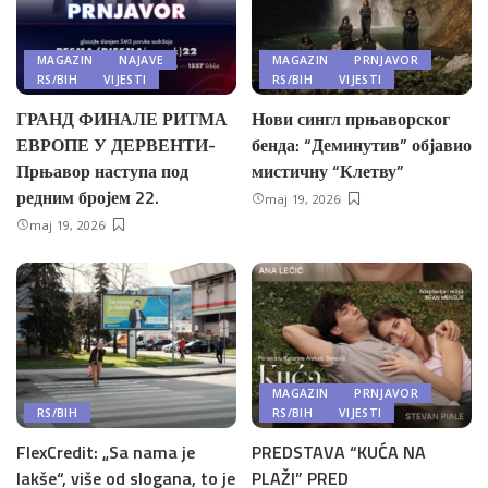
MAGAZIN
NAJAVE
MAGAZIN
PRNJAVOR
RS/BIH
VIJESTI
RS/BIH
VIJESTI
ГРАНД ФИНАЛЕ РИТМА
Нови сингл прњаворског
ЕВРОПЕ У ДЕРВЕНТИ-
бенда: “Деминутив” објавио
Прњавор наступа под
мистичну “Клетву”
редним бројем 22.
maj 19, 2026
maj 19, 2026
MAGAZIN
PRNJAVOR
RS/BIH
RS/BIH
VIJESTI
FlexCredit: „Sa nama je
PREDSTAVA “KUĆA NA
lakše“, više od slogana, to je
PLAŽI” PRED