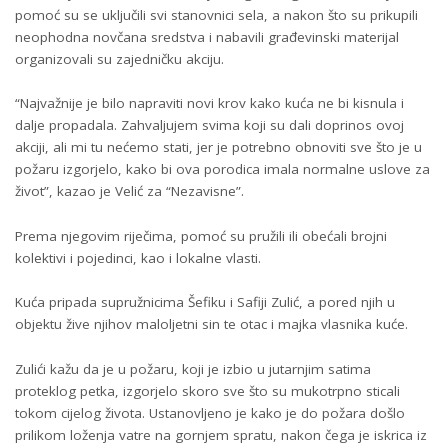
pomoć su se uključili svi stanovnici sela, a nakon što su prikupili
neophodna novčana sredstva i nabavili građevinski materijal
organizovali su zajedničku akciju.
“Najvažnije je bilo napraviti novi krov kako kuća ne bi kisnula i
dalje propadala. Zahvaljujem svima koji su dali doprinos ovoj
akciji, ali mi tu nećemo stati, jer je potrebno obnoviti sve što je u
požaru izgorjelo, kako bi ova porodica imala normalne uslove za
život”, kazao je Velić za “Nezavisne”.
Prema njegovim riječima, pomoć su pružili ili obećali brojni
kolektivi i pojedinci, kao i lokalne vlasti.
Kuća pripada supružnicima Šefiku i Safiji Zulić, a pored njih u
objektu žive njihov maloljetni sin te otac i majka vlasnika kuće.
Zulići kažu da je u požaru, koji je izbio u jutarnjim satima
proteklog petka, izgorjelo skoro sve što su mukotrpno sticali
tokom cijelog života. Ustanovljeno je kako je do požara došlo
prilikom loženja vatre na gornjem spratu, nakon čega je iskrica iz