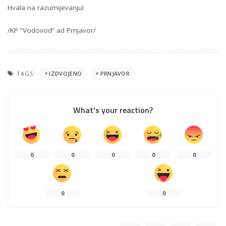
Hvala na razumijevanju!
/KP “Vodovod” ad Prnjavor/
TAGS:
IZDVOJENO
PRNJAVOR
What's your reaction?
0
0
0
0
0
0
0