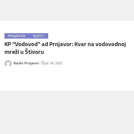
PRNJAVOR
VIJESTI
KP “Vodovod” ad Prnjavor: Kvar na vodovodnoj
mreži u Štivoru
Radio Prnjavor
jul 14, 2021
Posted
by