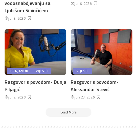
vodosnabdjevanju sa
jul 6, 2026
Ljubišom Sibinčićem
jul 9, 2026
PRNJAVOR
VIJESTI
VIJESTI
Razgovor s povodom- Dunja
Razgovor s povodom-
Piljagić
Aleksandar Stević
jul 2, 2026
jun 23, 2026
Load More