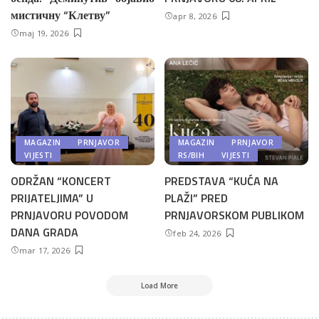
мистичну “Клетву”
apr 8, 2026
maj 19, 2026
MAGAZIN
PRNJAVOR
MAGAZIN
PRNJAVOR
VIJESTI
RS/BIH
VIJESTI
ODRŽAN “KONCERT
PREDSTAVA “KUĆA NA
PRIJATELJIMA” U
PLAŽI” PRED
PRNJAVORU POVODOM
PRNJAVORSKOM PUBLIKOM
DANA GRADA
feb 24, 2026
mar 17, 2026
Load More