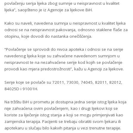
povlačenju serija lijeka zbog sumnje u neispravnost u kvalitet
lijeka”, saopšteno je iz Agencije za lijekove BiH.
Kako su naveli, navedena sumnja u neispravnost u kvalitet lijeka
odnosi se na neispravnost pakovanja, odnosno staklene flaše za
otopinu, koje dovodi do nastanka onečišćenja.
“Povlačenje se sprovodi do nivoa apoteka i odnosi se na serije
navedenog lijeka koje su zahvaćene navedenom sumnjom u
neispravnost te na nezahvaćene serije kod kojih se povlačenje
provodi kao mjera predostrožnosti”, kažu u Agenciji za lijekove.
Serije koje se povlače su 72011, 73030, 74045, 82011, 82012,
84025D i 91001H.
Na tržištu BiH u prometu je dostupna jedna serije istog lijeka koja
nije zahvaćena ovim povlačenjem, kao i drugi lijekovi koji se
koriste za liječenje istog stanja a koji se mogu primjenjivati kao
zamjenska terapija. Pacijenti se trebaju obratiti svom ljekaru ili
apotekaru u slučaju bilo kakvih pitanja u vezi trenutne terapije.