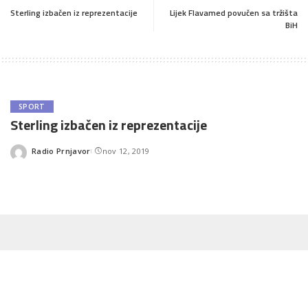
Sterling izbačen iz reprezentacije
Lijek Flavamed povučen sa tržišta
BiH
SPORT
Sterling izbačen iz reprezentacije
Radio Prnjavor
nov 12, 2019
Posted
by