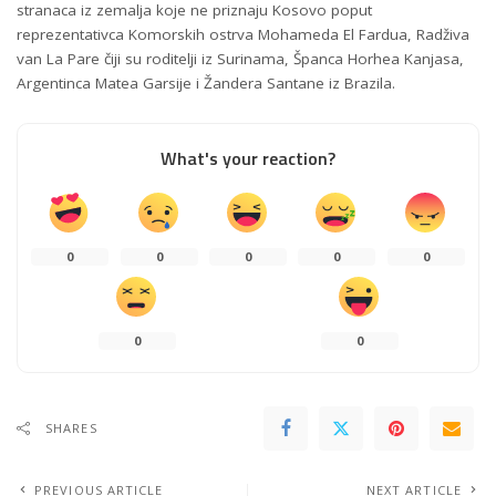
stranaca iz zemalja koje ne priznaju Kosovo poput
reprezentativca Komorskih ostrva Mohameda El Fardua, Radživa
van La Pare čiji su roditelji iz Surinama, Španca Horhea Kanjasa,
Argentinca Matea Garsije i Žandera Santane iz Brazila.
What's your reaction?
0
0
0
0
0
0
0
SHARES
PREVIOUS ARTICLE
NEXT ARTICLE