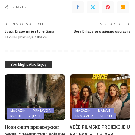
SHARES
PREVIOUS ARTICLE
NEXT ARTICLE
Boaći: Drago mi je što je Gana
Bora Drljača se uspješno oporavlja
povukla priznanje Kosova
You Might Also Enjoy
MAGAZIN
PRNJAVOR
MAGAZIN
NAJAVE
RS/BIH
VIJESTI
PRNJAVOR
VIJESTI
Нови сингл прњаворског
VEČE FILMSKE PROJEKCIJE U
бенда: “Деминутив” објавио
PRNJAVORU 08. APRIL